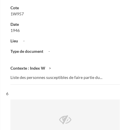
Cote
1W957
Date
1946
Lieu
-
Type de document
-
Contexte : Index W
Liste des personnes susceptibles de faire partie du...
Résultat n°
6