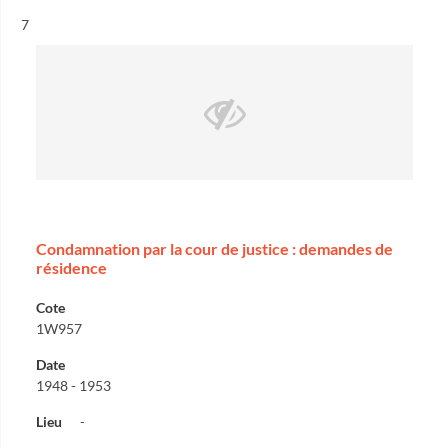
Résultat n°
7
Condamnation par la cour de justice : demandes de
résidence
Cote
1W957
Date
1948 - 1953
Lieu
-