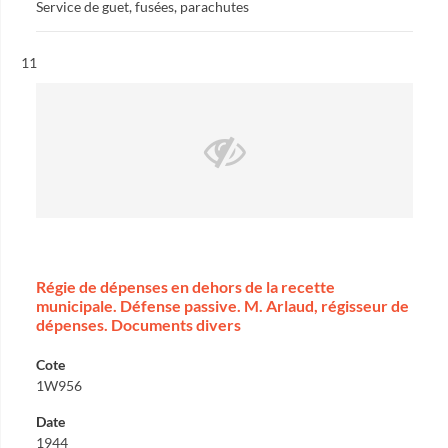
Service de guet, fusées, parachutes
Résultat n°
11
Régie de dépenses en dehors de la recette
municipale. Défense passive. M. Arlaud, régisseur de
dépenses. Documents divers
Cote
1W956
Date
1944