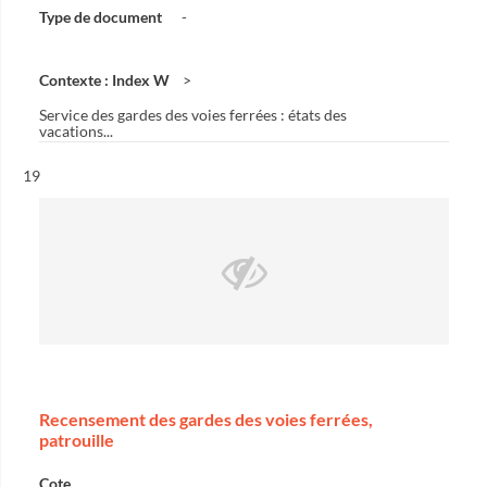
Type de document
-
Contexte : Index W
Service des gardes des voies ferrées : états des
vacations...
Résultat n°
19
Recensement des gardes des voies ferrées,
patrouille
Cote