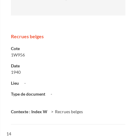
Recrues belges
Cote
1W956
Date
1940
Lieu
-
Type de document
-
Contexte : Index W
Recrues belges
Résultat n°
14