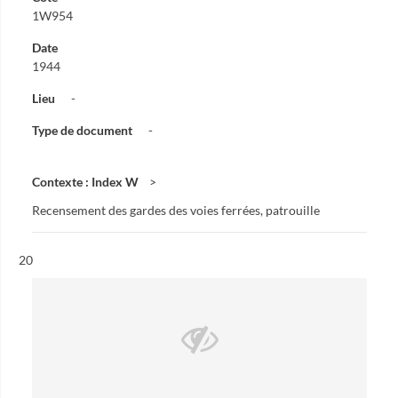
1W954
Date
1944
Lieu
-
Type de document
-
Contexte : Index W
Recensement des gardes des voies ferrées, patrouille
Résultat n°
20