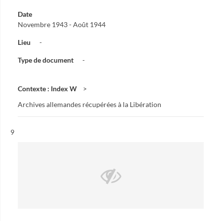
Date
Novembre 1943 - Août 1944
Lieu
-
Type de document
-
Contexte : Index W
Archives allemandes récupérées à la Libération
Résultat n°
9