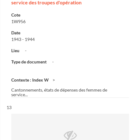
service des troupes d'opération
Cote
1W956
Date
1943 - 1944
Lieu
-
Type de document
-
Contexte : Index W
Cantonnements, états de dépenses des femmes de
service...
Résultat n°
13