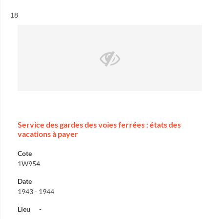
Résultat n°
18
Service des gardes des voies ferrées : états des
vacations à payer
Cote
1W954
Date
1943 - 1944
Lieu
-