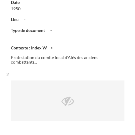
Date
1950
Lieu
-
Type de document
-
Contexte : Index W
Protestation du comité local d'Alès des anciens
combattants...
Résultat n°
2