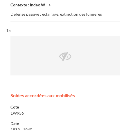
Contexte : Index W
Défense passive : éclairage, extinction des lumières
Résultat n°
15
Soldes accordées aux mobilisés
Cote
1W956
Date
1939 - 1940