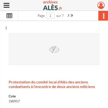
Ouvrir le menu déroulant
Archives municipales d'Alès
Page suivante : 1/7
Dernière page
Page
sur 7
Résultat n°
1
Protestation du comité local d'Alès des anciens
combattants à l'encontre de deux anciens miliciens
Cote
1W957