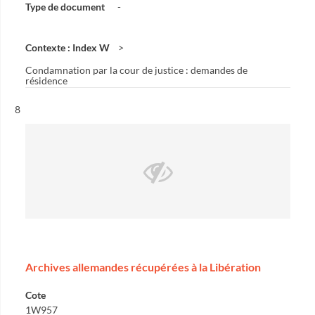
Type de document
-
Contexte : Index W
Condamnation par la cour de justice : demandes de
résidence
Résultat n°
8
Archives allemandes récupérées à la Libération
Cote
1W957