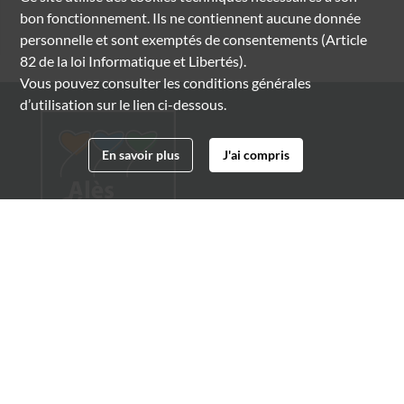
bon fonctionnement. Ils ne contiennent aucune donnée
personnelle et sont exemptés de consentements (Article
82 de la loi Informatique et Libertés).
Vous pouvez consulter les conditions générales
d’utilisation sur le lien ci-dessous.
En savoir plus
J'ai compris
Archives municipales d'Alès
4 boulevard Gambetta
30100 Alès
04 66 54 32 20
archives@ville-ales.fr