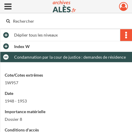
Ouvrir le menu déroulant
Archives municipales d'Alès
Déplier
tous les niveaux
Index W
Condamnation par la cour de justice : demandes de résidence
Cote/Cotes extrêmes
1W957
Date
1948 - 1953
Importance matérielle
Dossier 8
Conditions d'accès