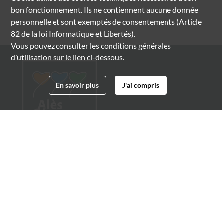
bon fonctionnement. Ils ne contiennent aucune donnée
personnelle et sont exemptés de consentements (Article
82 de la loi Informatique et Libertés).
Vous pouvez consulter les conditions générales
d’utilisation sur le lien ci-dessous.
En savoir plus
J'ai compris
Archives municipales d'Alès
4 boulevard Gambetta
30100 Alès
04 66 54 32 20
archives@ville-ales.fr