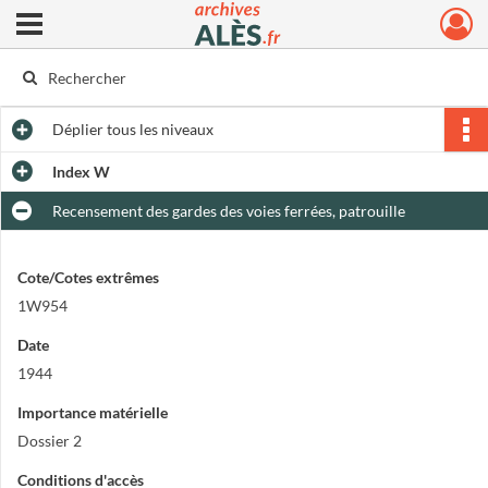
Ouvrir le menu déroulant
Archives municipales d'Alès
Déplier
tous les niveaux
Index W
Recensement des gardes des voies ferrées, patrouille
Cote/Cotes extrêmes
1W954
Date
1944
Importance matérielle
Dossier 2
Conditions d'accès