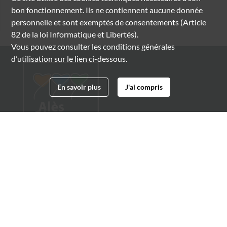
bon fonctionnement. Ils ne contiennent aucune donnée
personnelle et sont exemptés de consentements (Article
82 de la loi Informatique et Libertés).
Vous pouvez consulter les conditions générales
d’utilisation sur le lien ci-dessous.
En savoir plus
J'ai compris
Archives municipales d'Alès
4 boulevard Gambetta
30100 Alès
04 66 54 32 20
archives@ville-ales.fr