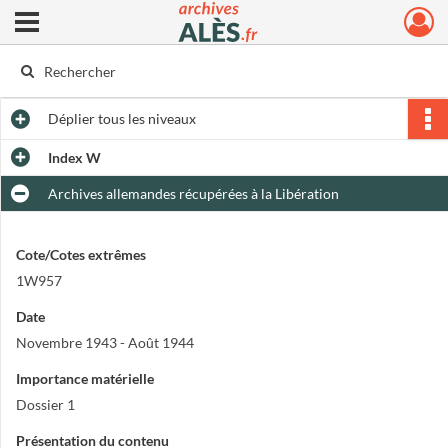
Ouvrir le menu déroulant
Archives municipales d'Alès
Déplier
tous les niveaux
Index W
Archives allemandes récupérées à la Libération
Cote/Cotes extrêmes
1W957
Date
Novembre 1943 - Août 1944
Importance matérielle
Dossier 1
Présentation du contenu