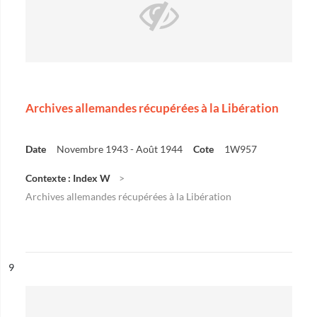
Archives allemandes récupérées à la Libération
Date
Novembre 1943 - Août 1944
Cote
1W957
Contexte : Index W
Archives allemandes récupérées à la Libération
ésultat n°
9