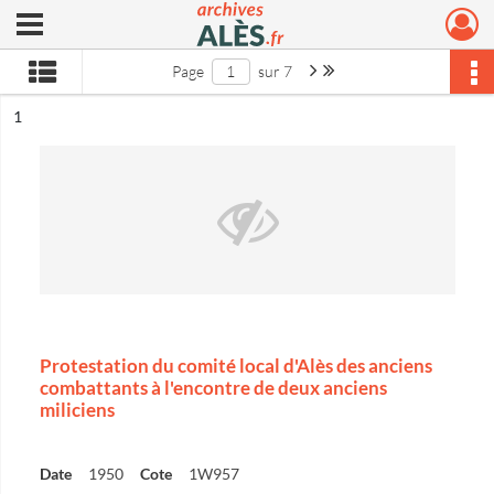
Ouvrir le menu déroulant
Archives municipales d'Alès
Page suivante : 1/7
Dernière page
Page
sur 7
ésultat n°
1
Protestation du comité local d'Alès des anciens
combattants à l'encontre de deux anciens
miliciens
Date
1950
Cote
1W957