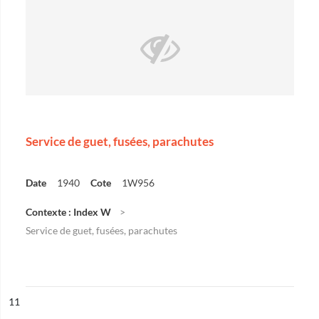
Service de guet, fusées, parachutes
Date
1940
Cote
1W956
Contexte : Index W
Service de guet, fusées, parachutes
ésultat n°
11