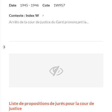
Date
1945 - 1946
Cote
1W957
Contexte : Index W
Arrêts de la cour de justice du Gard prononçant la...
ésultat n°
3
Liste de propositions de jurés pour la cour de
justice