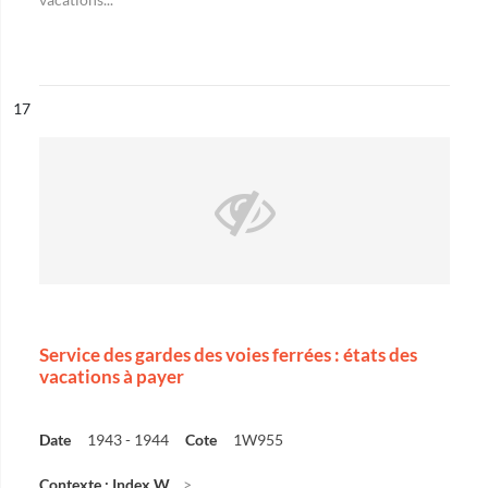
ésultat n°
17
Service des gardes des voies ferrées : états des
vacations à payer
Date
1943 - 1944
Cote
1W955
Contexte : Index W