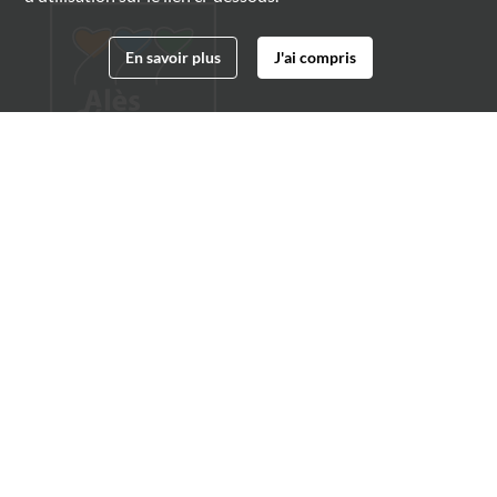
En savoir plus
J'ai compris
Archives municipales d'Alès
4 boulevard Gambetta
30100 Alès
04 66 54 32 20
archives@ville-ales.fr
Suivez-nous sur :
Facebook
Twitter
Youtube