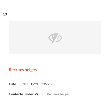
ésultat n°
13
Recrues belges
Date
1940
Cote
1W956
Contexte : Index W
Recrues belges