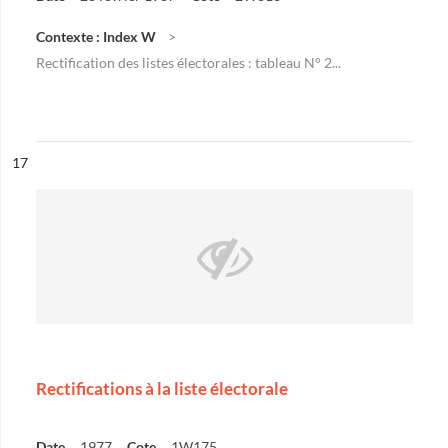
Contexte : Index W
Rectification des listes électorales : tableau N° 2...
ésultat n°
17
Rectifications à la liste électorale
Date
1977
Cote
1W175