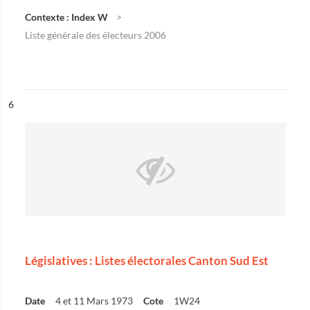
Contexte : Index W
Liste générale des électeurs 2006
ésultat n°
6
Législatives : Listes électorales Canton Sud Est
Date
4 et 11 Mars 1973
Cote
1W24