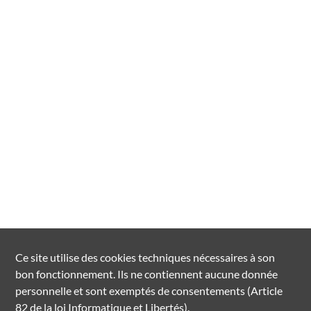
Ce site utilise des
cookies
techniques nécessaires à son
bon fonctionnement. Ils ne contiennent aucune donnée
personnelle et sont exemptés de consentements (Article
82 de la loi Informatique et Libertés).