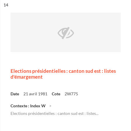
ésultat n°
14
Elections présidentielles : canton sud est : listes
d'émargement
Date
21 avril 1981
Cote
2W775
Contexte : Index W
Elections présidentielles : canton sud est : listes...