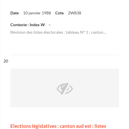
Date
10 janvier 1988
Cote
2W838
Contexte : Index W
Révision des listes électorales : tableau N° 1 : canton...
ésultat n°
20
Elections législatives : canton sud est : listes