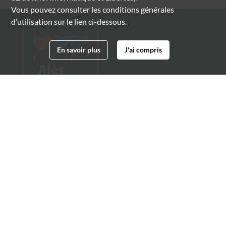
Vous pouvez consulter les conditions générales
d’utilisation sur le lien ci-dessous.
En savoir plus
J'ai compris
Archives municipales d'Alès
4 boulevard Gambetta
30100 Alès
04 66 54 32 20
archives@ville-ales.fr
Suivez-nous sur :
Facebook