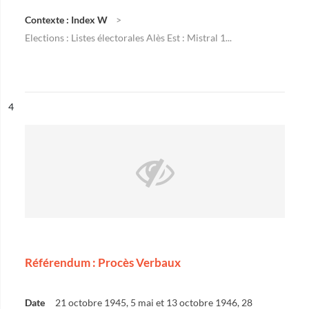
Contexte : Index W
Elections : Listes électorales Alès Est : Mistral 1...
ésultat n°
4
Référendum : Procès Verbaux
Date
21 octobre 1945, 5 mai et 13 octobre 1946, 28