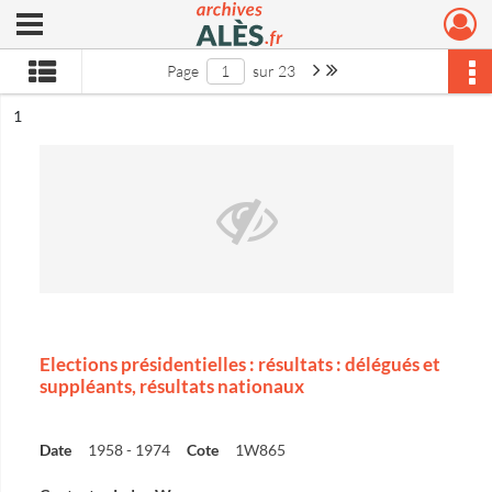
Ouvrir le menu déroulant
Archives municipales d'Alès
Page suivante : 1/23
Dernière page
Page
sur 23
ésultat n°
1
Elections présidentielles : résultats : délégués et
suppléants, résultats nationaux
Date
1958 - 1974
Cote
1W865