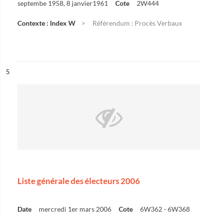
septembe 1958, 8 janvier1961
Cote
2W444
Contexte : Index W
Référendum : Procès Verbaux
ésultat n°
5
Liste générale des électeurs 2006
Date
mercredi 1er mars 2006
Cote
6W362 - 6W368