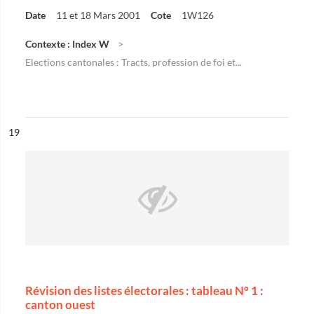
Date
11 et 18 Mars 2001
Cote
1W126
Contexte : Index W
Elections cantonales : Tracts, profession de foi et...
ésultat n°
19
Révision des listes électorales : tableau N° 1 :
canton ouest