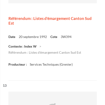
Référendum : Listes d'émargement Canton Sud
Est
Date
20 septembre 1992
Cote
3W394
Contexte : Index W
Référendum : Listes d'émargement Canton Sud Est
Producteur :
Services Techniques (Grenier)
ésultat n°
13