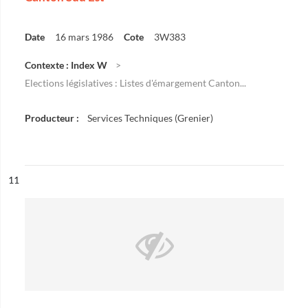
Date
16 mars 1986
Cote
3W383
Contexte : Index W
Elections législatives : Listes d'émargement Canton...
Producteur :
Services Techniques (Grenier)
ésultat n°
11