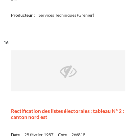
Producteur :
Services Techniques (Grenier)
ésultat n°
16
Rectification des listes électorales : tableau N° 2 :
canton nord est
Date
28 février 1987
Cote
2W818