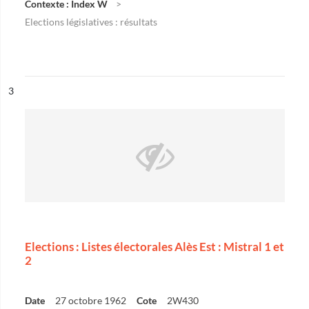
Contexte : Index W
Elections législatives : résultats
ésultat n°
3
Elections : Listes électorales Alès Est : Mistral 1 et
2
Date
27 octobre 1962
Cote
2W430