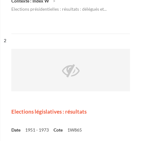
Contexte : Index W
Elections présidentielles : résultats : délégués et...
ésultat n°
2
Elections législatives : résultats
Date
1951 - 1973
Cote
1W865