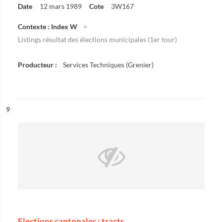
Date
12 mars 1989
Cote
3W167
Contexte : Index W
Listings résultat des élections municipales (1er tour)
Producteur :
Services Techniques (Grenier)
ésultat n°
9
Elections cantonales : tracts