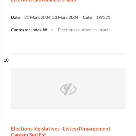
Date
21 Mars 2004, 28 Mars 2004
Cote
1W321
Contexte : Index W
Elections cantonales : tracts
ésultat n°
10
Elections législatives : Listes d'émargement
Canton Sud Est