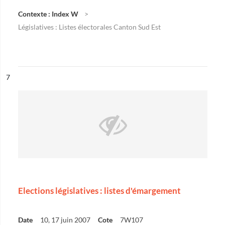
Contexte : Index W
Législatives : Listes électorales Canton Sud Est
ésultat n°
7
Elections législatives : listes d'émargement
Date
10, 17 juin 2007
Cote
7W107