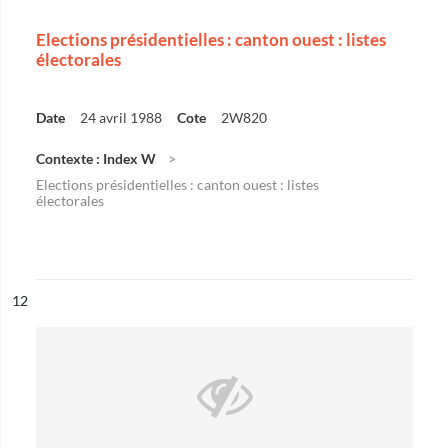
Elections présidentielles : canton ouest : listes
électorales
Date
24 avril 1988
Cote
2W820
Contexte : Index W
Elections présidentielles : canton ouest : listes
électorales
ésultat n°
12