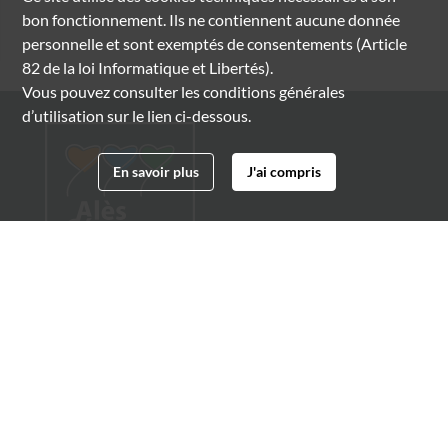
bon fonctionnement. Ils ne contiennent aucune donnée
personnelle et sont exemptés de consentements (Article
82 de la loi Informatique et Libertés).
Vous pouvez consulter les conditions générales
d’utilisation sur le lien ci-dessous.
En savoir plus
J'ai compris
Archives municipales d'Alès
4 boulevard Gambetta
30100 Alès
04 66 54 32 20
archives@ville-ales.fr