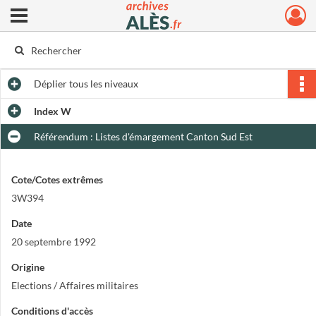
Ouvrir le menu déroulant
Archives municipales d'Alès
Déplier
tous les niveaux
Index W
Référendum : Listes d'émargement Canton Sud Est
Cote/Cotes extrêmes
3W394
Date
20 septembre 1992
Origine
Elections / Affaires militaires
Conditions d'accès