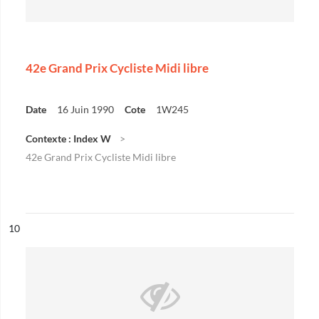
42e Grand Prix Cycliste Midi libre
Date
16 Juin 1990
Cote
1W245
Contexte : Index W
42e Grand Prix Cycliste Midi libre
ésultat n°
10