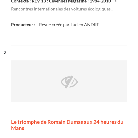
Contexte : REV 13 : Cévennes Magazine : 1984-2010
Rencontres Internationales des voitures écologiques...
Producteur :
Revue créée par Lucien ANDRE
ésultat n°
2
Le triomphe de Romain Dumas aux 24 heures du
Mans