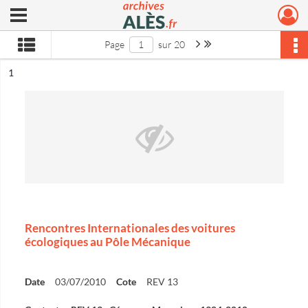
Ouvrir le menu déroulant
Archives municipales d'Alès
Page suivante : 1/20
Dernière page
Page
sur 20
ésultat n°
1
Rencontres Internationales des voitures
écologiques au Pôle Mécanique
Date
03/07/2010
Cote
REV 13