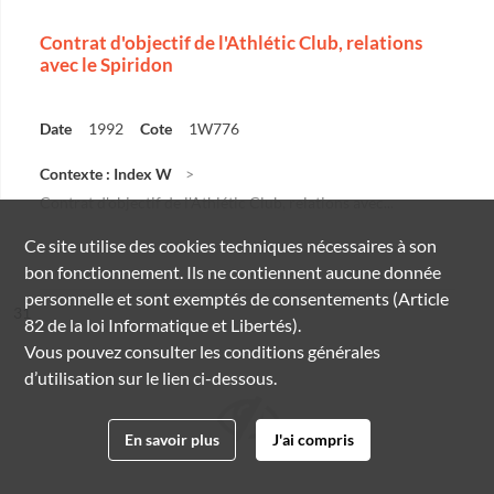
Contrat d'objectif de l'Athlétic Club, relations
avec le Spiridon
Date
1992
Cote
1W776
Contexte : Index W
Contrat d'objectif de l'Athlétic Club, relations avec...
Ce site utilise des
cookies
techniques nécessaires à son
bon fonctionnement. Ils ne contiennent aucune donnée
personnelle et sont exemptés de consentements (Article
ésultat n°
31
82 de la loi Informatique et Libertés).
Vous pouvez consulter les conditions générales
d’utilisation sur le lien ci-dessous.
En savoir plus
J'ai compris