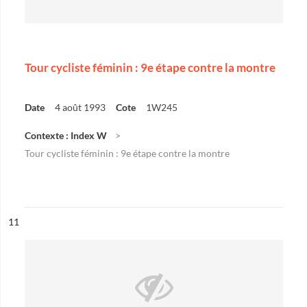
Tour cycliste féminin : 9e étape contre la montre
Date
4 août 1993
Cote
1W245
Contexte : Index W
Tour cycliste féminin : 9e étape contre la montre
ésultat n°
11