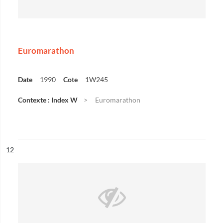
Euromarathon
Date
1990
Cote
1W245
Contexte : Index W
Euromarathon
ésultat n°
12