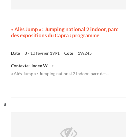
« Alès Jump » : Jumping national 2 indoor, parc
des expositions du Capra : programme
Date
8 - 10 février 1991
Cote
1W245
Contexte : Index W
« Alès Jump » : Jumping national 2 indoor, parc des...
ésultat n°
8