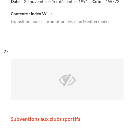
Date
22 novembre - 1er décembre 1991
Cote
1W772
Contexte : Index W
Exposition pour la promotion des Jeux Méditerranéens
ésultat n°
27
Subventions aux clubs sportifs