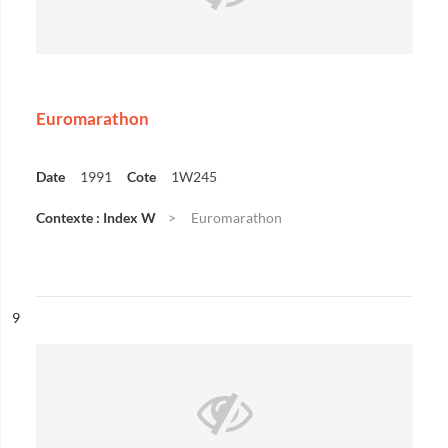
Euromarathon
Date
1991
Cote
1W245
Contexte : Index W
Euromarathon
ésultat n°
9