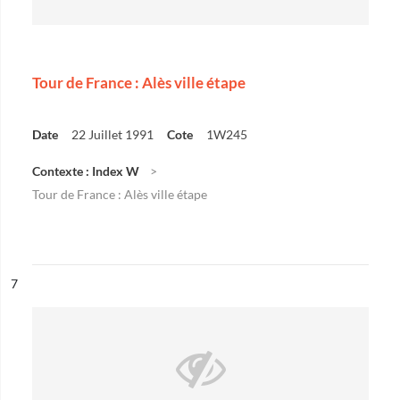
Tour de France : Alès ville étape
Date
22 Juillet 1991
Cote
1W245
Contexte : Index W
Tour de France : Alès ville étape
ésultat n°
7