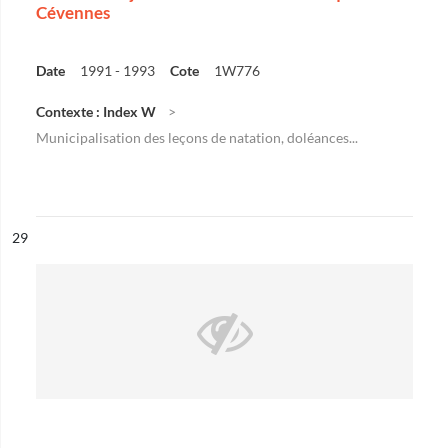
Cévennes
Date
1991 - 1993
Cote
1W776
Contexte : Index W
Municipalisation des leçons de natation, doléances...
ésultat n°
29