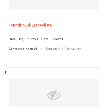
Tour du Sud-Est cycliste
Date
02 juin 1950
Cote
1W393
Contexte : Index W
Tour du Sud-Est cycliste
ésultat n°
15