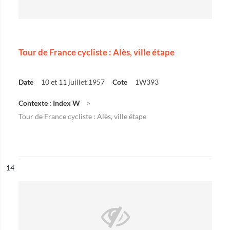
Tour de France cycliste : Alès, ville étape
Date
10 et 11 juillet 1957
Cote
1W393
Contexte : Index W
Tour de France cycliste : Alès, ville étape
ésultat n°
14