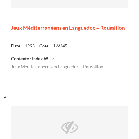
Jeux Méditerranéens en Languedoc – Roussillon
Date
1993
Cote
1W245
Contexte : Index W
Jeux Méditerranéens en Languedoc – Roussillon
ésultat n°
6