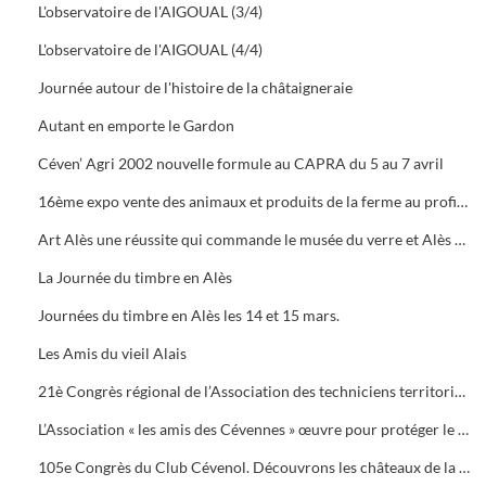
L'observatoire de l'AIGOUAL (3/4)
L'observatoire de l'AIGOUAL (4/4)
Journée autour de l'histoire de la châtaigneraie
Autant en emporte le Gardon
Céven’ Agri 2002 nouvelle formule au CAPRA du 5 au 7 avril
16ème expo vente des animaux et produits de la ferme au profit des orphelins des sapeurs-pompiers aux halles de Bruèges
Art Alès une réussite qui commande le musée du verre et Alès capitale des Cévennes, départ du chemin des verriers.
La Journée du timbre en Alès
Journées du timbre en Alès les 14 et 15 mars.
Les Amis du vieil Alais
21è Congrès régional de l’Association des techniciens territoriaux.
L’Association « les amis des Cévennes » œuvre pour protéger le patrimoine cévenol.
105e Congrès du Club Cévenol. Découvrons les châteaux de la Vaunage