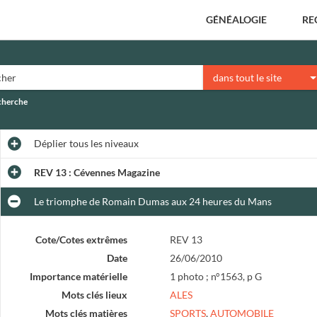
GÉNÉALOGIE
RE
dans tout le site
echerche
Déplier
tous les niveaux
REV 13 : Cévennes Magazine
Le triomphe de Romain Dumas aux 24 heures du Mans
Cote/Cotes extrêmes
REV 13
Date
26/06/2010
Importance matérielle
1 photo ; n°1563, p G
Mots clés lieux
ALES
Mots clés matières
SPORTS
,
AUTOMOBILE