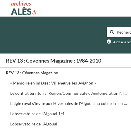
Archives municipales d'Alès
Aide à la r
REV 13 : Cévennes Magazine : 1984-2010
REV 13 : Cévennes Magazine
« Mémoire en images : Villeneuve-lès-Avignon »
Le contrat territorial Région/Communauté d'Agglomération NIMES Métropole
L'aigle royal s'invite aux Hivernales de l'Aigoual au col de la serreyrède. Programme de la journée
L'observatoire de l'Aigoual 1/4
L'observatoire de l'Aigoual