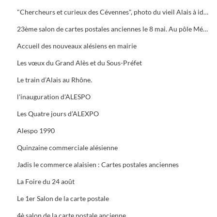
"Chercheurs et curieux des Cévennes", photo du vieil Alais à identifier.
23ème salon de cartes postales anciennes le 8 mai. Au pôle Mécanique grand prix camion
Accueil des nouveaux alésiens en mairie
Les vœux du Grand Alès et du Sous-Préfet
Le train d’Alais au Rhône.
l'inauguration d'ALESPO
Les Quatre jours d’ALEXPO
Alespo 1990
Quinzaine commerciale alésienne
Jadis le commerce alaisien : Cartes postales anciennes
La Foire du 24 août
Le 1er Salon de la carte postale
4è salon de la carte postale ancienne