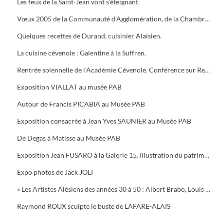
Les feux de la Saint-Jean vont s’éteignant.
Vœux 2005 de la Communauté d'Agglomération, de la Chambre de Commerce, 5 bougies pour la Médiathèque
Quelques recettes de Durand, cuisinier Alaisien.
La cuisine cévenole : Galentine à la Suffren.
Rentrée solennelle de l'Académie Cévenole. Conférence sur Renoir et Albert ANDRE, une amitié (1894-1919)
Exposition VIALLAT au musée PAB
Autour de Francis PICABIA au Musée PAB
Exposition consacrée à Jean Yves SAUNIER au Musée PAB
De Degas à Matisse au Musée PAB
Exposition Jean FUSARO à la Galerie 15. Illustration du patrimoine alésien
Expo photos de Jack JOLI
« Les Artistes Alésiens des années 30 à 50 : Albert Brabo, Louis Cabanes, Louis Arcaix et René Aberlenc » par Annie Corbier
Raymond ROUX sculpte le buste de LAFARE-ALAIS