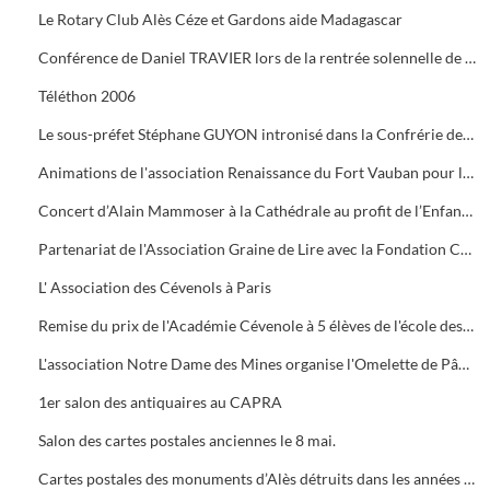
Le Rotary Club Alès Céze et Gardons aide Madagascar
Conférence de Daniel TRAVIER lors de la rentrée solennelle de l'Académie Cévenole
Téléthon 2006
Le sous-préfet Stéphane GUYON intronisé dans la Confrérie des Mange Tripes
Animations de l'association Renaissance du Fort Vauban pour le Téléthon
Concert d’Alain Mammoser à la Cathédrale au profit de l’Enfance Inadaptée.
Partenariat de l'Association Graine de Lire avec la Fondation Crédit Mutuel
L' Association des Cévenols à Paris
Remise du prix de l'Académie Cévenole à 5 élèves de l'école des Mines pour leur travail sur la mine et ses conséquences sur l'économie et les paysages.
L'association Notre Dame des Mines organise l'Omelette de Pâques à l'Ermitage
1er salon des antiquaires au CAPRA
Salon des cartes postales anciennes le 8 mai.
Cartes postales des monuments d’Alès détruits dans les années 1960.