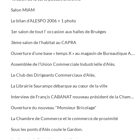
Salon MIAM
Le bilan d'ALESPO 2006 + 1 photo
1er salon de tout l' occasion aux halles de Bruèges
3ème salon de l'habitat au CAPRA
Ouverture d’une base « temps X » au magasin de Bureautique A.M.C., 40 Avenue du Général de Gaule à Alès.
Assemblée de l’Union Commerciale Industrielle d’Alès.
Le Club des Dirigeants Commerciaux d’Alès.
La Librairie Sauramps débarque au cœur de la ville
Interview de Françis CABANAT nouveau président de la Chambre de Commerce
Ouverture du nouveau "Monsieur Bricolage"
La Chambre de Commerce et le commerce de proximité
Sous les ponts d’Alès coule le Gardon.