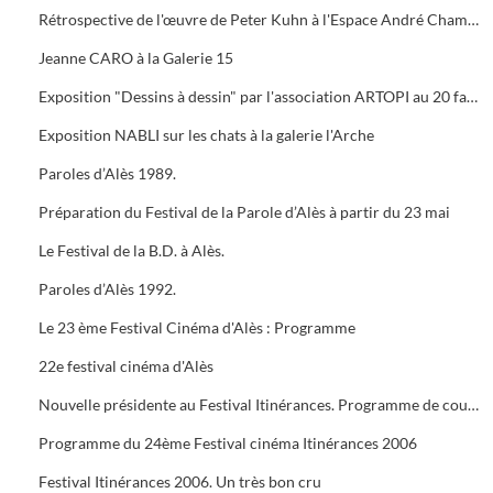
Rétrospective de l'œuvre de Peter Kuhn à l'Espace André Chamson. Exposition consacrée à Vauban à l'OFFICE DE TOURISME. Présentation de saison hors les murs du cratère
Jeanne CARO à la Galerie 15
Exposition "Dessins à dessin" par l'association ARTOPI au 20 faubourg du Soleil
Exposition NABLI sur les chats à la galerie l'Arche
Paroles d’Alès 1989.
Préparation du Festival de la Parole d’Alès à partir du 23 mai
Le Festival de la B.D. à Alès.
Paroles d’Alès 1992.
Le 23 ème Festival Cinéma d'Alès : Programme
22e festival cinéma d'Alès
Nouvelle présidente au Festival Itinérances. Programme de courts métrages de Jacques TATI
Programme du 24ème Festival cinéma Itinérances 2006
Festival Itinérances 2006. Un très bon cru