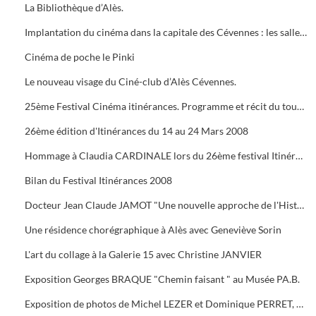
La Bibliothèque d’Alès.
Implantation du cinéma dans la capitale des Cévennes : les salles du début du siècle à nos jours.
Cinéma de poche le Pinki
Le nouveau visage du Ciné-club d’Alès Cévennes.
25ème Festival Cinéma itinérances. Programme et récit du tournage dans les cévennes d' "Un homme de trop"
26ème édition d'Itinérances du 14 au 24 Mars 2008
Hommage à Claudia CARDINALE lors du 26ème festival Itinérances. En photo avec Max ROUSTAN, Maire
Bilan du Festival Itinérances 2008
Docteur Jean Claude JAMOT "Une nouvelle approche de l'Histoire et de l'Archéologie appliquée aux Celtes
Une résidence chorégraphique à Alès avec Geneviève Sorin
L'art du collage à la Galerie 15 avec Christine JANVIER
Exposition Georges BRAQUE "Chemin faisant " au Musée PA.B.
Exposition de photos de Michel LEZER et Dominique PERRET, de peintures de Monique SANTORO à l'OFFICE DE TOURISME pour la Féria d'Alès