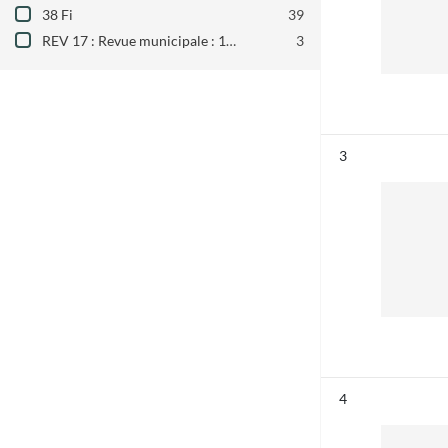
38 Fi
39
REV 17 : Revue municipale : 1970-1985
3
Résultat n°
3
Résultat n°
4