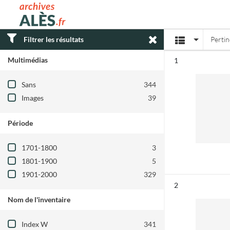
Archives municipales d'Alès
Affichage
Filtrer les résultats
Perti
Multimédias
Résultat n°
1
Filtre les résultats par : Multimédias
Sans
344
Images
39
Période
Filtre les résultats par : Période
1701-1800
3
1801-1900
5
1901-2000
329
Résultat n°
2
Nom de l'inventaire
Filtre les résultats par : Nom de l'inventair
Index W
341