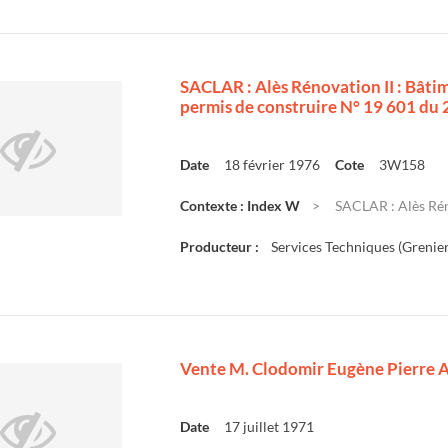
SACLAR : Alès Rénovation II : Bâti
permis de construire N° 19 601 du
Date
18 février 1976
Cote
3W158
Contexte : Index W
SACLAR : Alès Réno
Producteur :
Services Techniques (Grenier
Vente M. Clodomir Eugène Pierre Ai
Date
17 juillet 1971