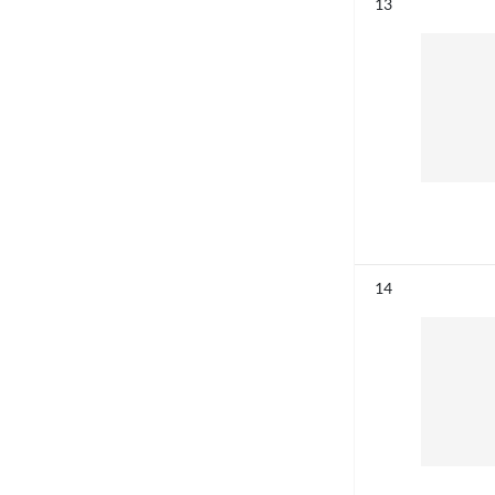
Résultat n°
13
Résultat n°
14