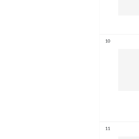
Résultat n°
10
Résultat n°
11