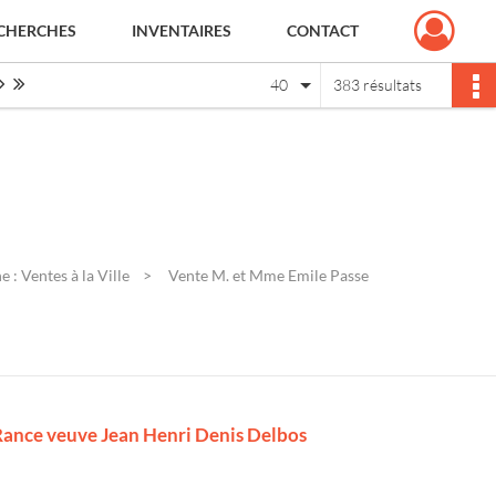
CHERCHES
INVENTAIRES
CONTACT
Page suivante : 1/10
Dernière page
40
383 résultats
 : Ventes à la Ville
Vente M. et Mme Emile Passe
ance veuve Jean Henri Denis Delbos