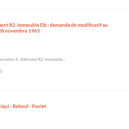
ment R2, Immeuble Db : demande de modificatif au
 28 novembre 1963
vation II : Bâtiment R2, Immeuble...
)
qui - Reboul - Paviet