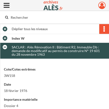
Ouvrir le menu déroulant
Archives municipales d'Alès
Déplier
tous les niveaux
Index W
SACLAR : Alès Rénovation II : Bâtiment R2, Immeuble Db :
demande de modificatif au permis de construire N° 19 601
du 28 novembre 1963
Cote/Cotes extrêmes
3W158
Date
18 février 1976
Importance matérielle
Dossier 4