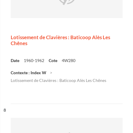
Lotissement de Clavières : Baticoop Alès Les
Chênes
Date
1960-1962
Cote
4W280
Contexte : Index W
Lotissement de Clavières : Baticoop Alès Les Chênes
ésultat n°
8