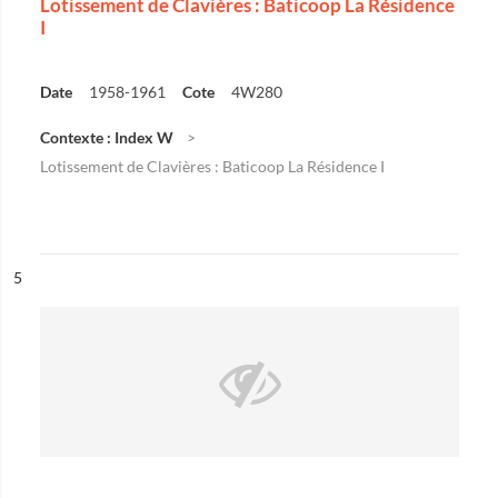
Lotissement de Clavières : Baticoop La Résidence
I
Date
1958-1961
Cote
4W280
Contexte : Index W
Lotissement de Clavières : Baticoop La Résidence I
ésultat n°
5