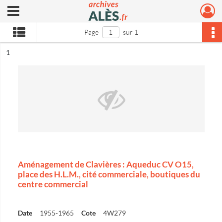
Ouvrir le menu déroulant
Archives municipales d'Alès
Page
sur 1
ésultat n°
1
Aménagement de Clavières : Aqueduc CV O15,
place des H.L.M., cité commerciale, boutiques du
centre commercial
Date
1955-1965
Cote
4W279