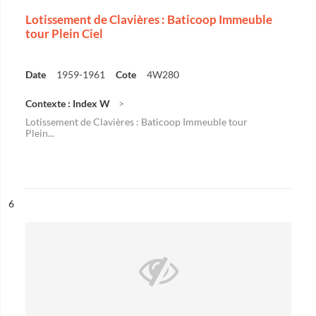
Lotissement de Clavières : Baticoop Immeuble
tour Plein Ciel
Date
1959-1961
Cote
4W280
Contexte : Index W
Lotissement de Clavières : Baticoop Immeuble tour
Plein...
ésultat n°
6