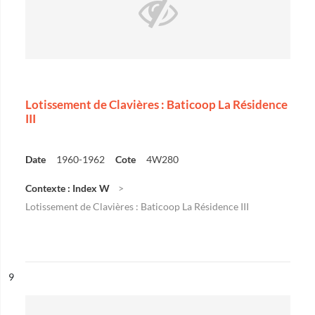
Lotissement de Clavières : Baticoop La Résidence
III
Date
1960-1962
Cote
4W280
Contexte : Index W
Lotissement de Clavières : Baticoop La Résidence III
ésultat n°
9