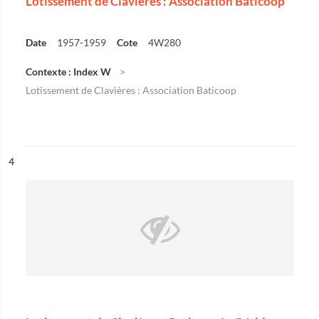
Lotissement de Clavières : Association Baticoop
Date
1957-1959
Cote
4W280
Contexte : Index W
Lotissement de Clavières : Association Baticoop
ésultat n°
4