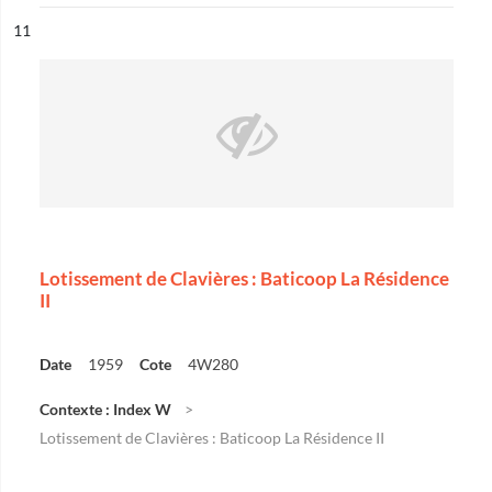
ésultat n°
11
Lotissement de Clavières : Baticoop La Résidence
II
Date
1959
Cote
4W280
Contexte : Index W
Lotissement de Clavières : Baticoop La Résidence II