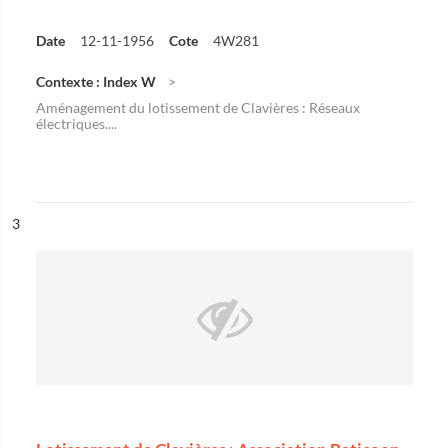
Date
12-11-1956
Cote
4W281
Contexte : Index W
Aménagement du lotissement de Clavières : Réseaux
électriques....
ésultat n°
3