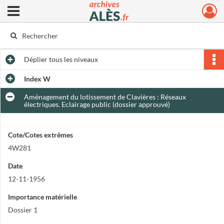
Ouvrir le menu déroulant
Archives municipales d'Alès
Déplier
tous les niveaux
Index W
Aménagement du lotissement de Clavières : Réseaux
électriques. Eclairage public (dossier approuvé)
Cote/Cotes extrêmes
4W281
Date
12-11-1956
Importance matérielle
Dossier 1