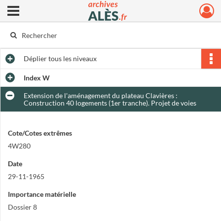
Ouvrir le menu déroulant
Archives municipales d'Alès
Déplier
tous les niveaux
Index W
Extension de l'aménagement du plateau Clavières :
Construction 40 logements (1er tranche). Projet de voies
Cote/Cotes extrêmes
4W280
Date
29-11-1965
Importance matérielle
Dossier 8