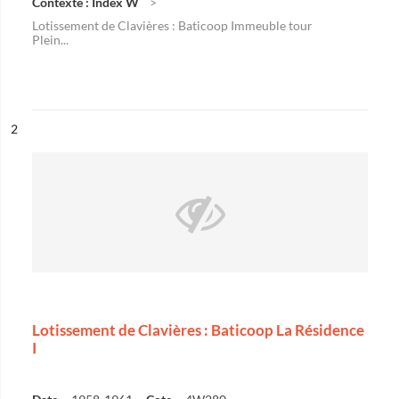
Contexte : Index W
Lotissement de Clavières : Baticoop Immeuble tour
Plein...
ésultat n°
2
Lotissement de Clavières : Baticoop La Résidence
I