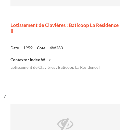
Lotissement de Clavières : Baticoop La Résidence
II
Date
1959
Cote
4W280
Contexte : Index W
Lotissement de Clavières : Baticoop La Résidence II
ésultat n°
7