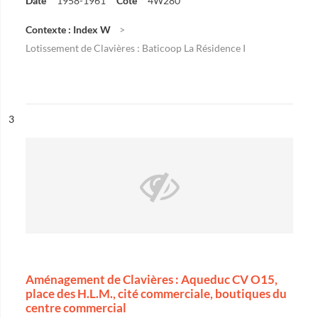
Date
1958-1961
Cote
4W280
Contexte : Index W
Lotissement de Clavières : Baticoop La Résidence I
ésultat n°
3
Aménagement de Clavières : Aqueduc CV O15,
place des H.L.M., cité commerciale, boutiques du
centre commercial