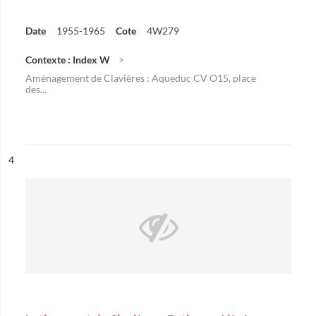
Date
1955-1965
Cote
4W279
Contexte : Index W
Aménagement de Clavières : Aqueduc CV O15, place
des...
ésultat n°
4