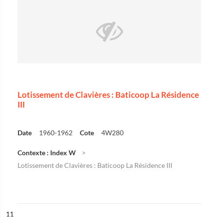
Lotissement de Clavières : Baticoop La Résidence
III
Date
1960-1962
Cote
4W280
Contexte : Index W
Lotissement de Clavières : Baticoop La Résidence III
ésultat n°
11