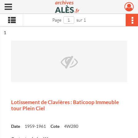
Ouvrir le menu déroulant
Archives municipales d'Alès
Page
sur 1
ésultat n°
1
Lotissement de Clavières : Baticoop Immeuble
tour Plein Ciel
Date
1959-1961
Cote
4W280