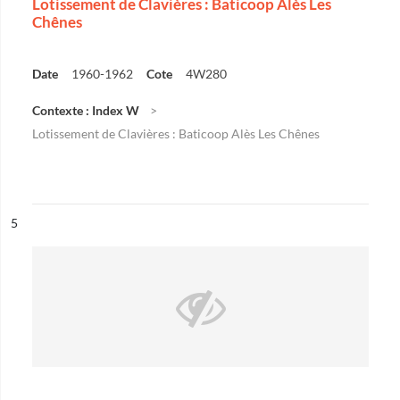
Lotissement de Clavières : Baticoop Alès Les
Chênes
Date
1960-1962
Cote
4W280
Contexte : Index W
Lotissement de Clavières : Baticoop Alès Les Chênes
ésultat n°
5