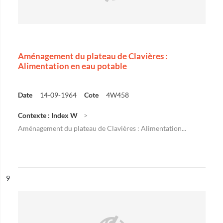
Aménagement du plateau de Clavières :
Alimentation en eau potable
Date
14-09-1964
Cote
4W458
Contexte : Index W
Aménagement du plateau de Clavières : Alimentation...
ésultat n°
9