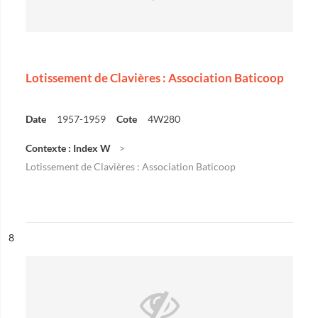
Lotissement de Clavières : Association Baticoop
Date
1957-1959
Cote
4W280
Contexte : Index W
Lotissement de Clavières : Association Baticoop
ésultat n°
8