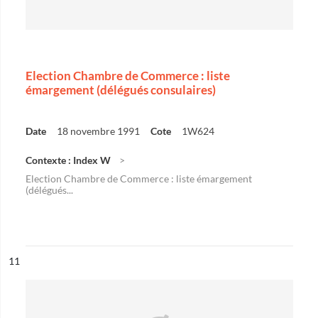
Election Chambre de Commerce : liste
émargement (délégués consulaires)
Date
18 novembre 1991
Cote
1W624
Contexte : Index W
Election Chambre de Commerce : liste émargement
(délégués...
ésultat n°
11