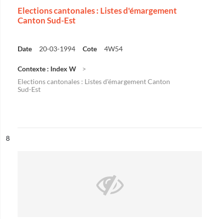
Elections cantonales : Listes d'émargement
Canton Sud-Est
Date
20-03-1994
Cote
4W54
Contexte : Index W
Elections cantonales : Listes d'émargement Canton
Sud-Est
ésultat n°
8