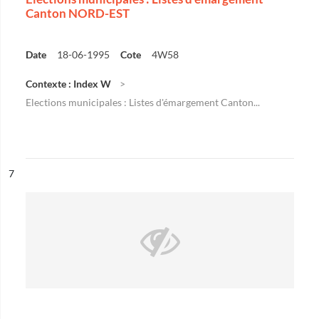
Canton NORD-EST
Date
18-06-1995
Cote
4W58
Contexte : Index W
Elections municipales : Listes d'émargement Canton...
ésultat n°
7