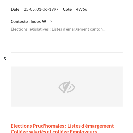
Date
25-05, 01-06-1997
Cote
4W66
Contexte : Index W
Elections législatives : Listes d'émargement canton...
ésultat n°
5
Elections Prud'homales : Listes d'émargement
Collège salariés et collège Employeurs