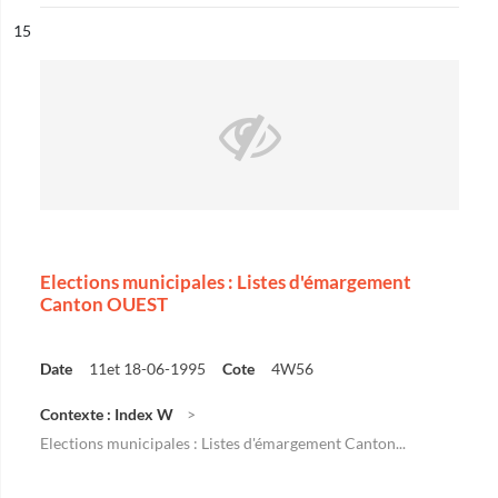
ésultat n°
15
Elections municipales : Listes d'émargement
Canton OUEST
Date
11et 18-06-1995
Cote
4W56
Contexte : Index W
Elections municipales : Listes d'émargement Canton...