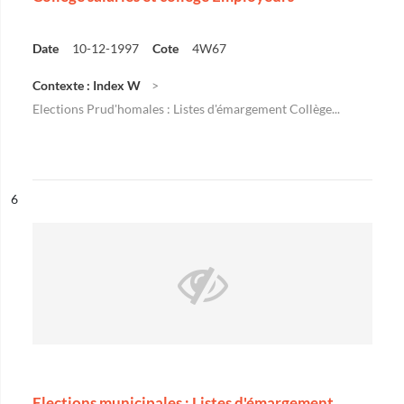
Date
10-12-1997
Cote
4W67
Contexte : Index W
Elections Prud'homales : Listes d'émargement Collège...
ésultat n°
6
Elections municipales : Listes d'émargement