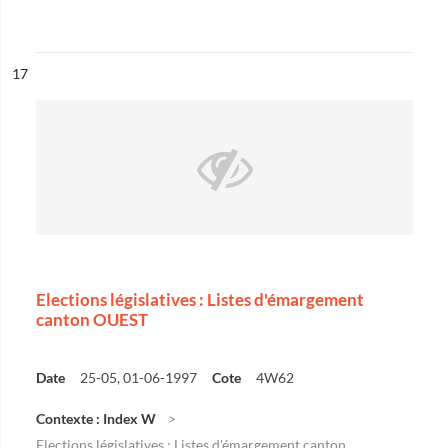
ésultat n°
17
Elections législatives : Listes d'émargement
canton OUEST
Date
25-05, 01-06-1997
Cote
4W62
Contexte : Index W
Elections législatives : Listes d'émargement canton...