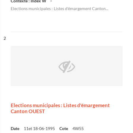
Contexte : Index W
Elections municipales : Listes d'émargement Canton...
ésultat n°
2
Elections municipales : Listes d'émargement
Canton OUEST
Date
11et 18-06-1995
Cote
4W55