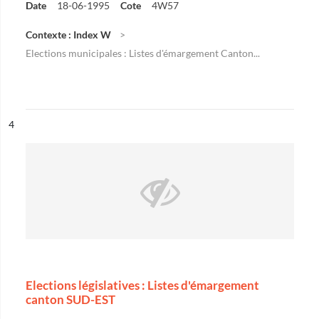
Date
18-06-1995
Cote
4W57
Contexte : Index W
Elections municipales : Listes d'émargement Canton...
ésultat n°
4
Elections législatives : Listes d'émargement
canton SUD-EST