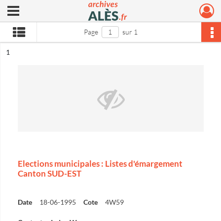
Ouvrir le menu déroulant
Archives municipales d'Alès
Page
sur 1
ésultat n°
1
Elections municipales : Listes d'émargement
Canton SUD-EST
Date
18-06-1995
Cote
4W59