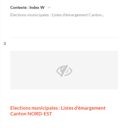
Contexte : Index W
Elections municipales : Listes d'émargement Canton...
ésultat n°
3
Elections municipales : Listes d'émargement
Canton NORD-EST