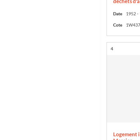
déchets d'
Date
1952 -
Cote
1W43
Résultat n°
4
Logement i