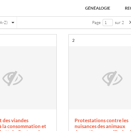
GÉNÉALOGIE
RE
(A-Z)
Page
sur 2
Résultat n°
2
e
 des viandes
Protestations contre les
à la consommation et
nuisances des animaux