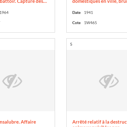
abattoir. Capture des…
domestiques en ville, bru
 1964
Date
1941
7
Cote
1W465
Résultat n°
5
nsalubre. Affaire
Arrêté relatif à la destru