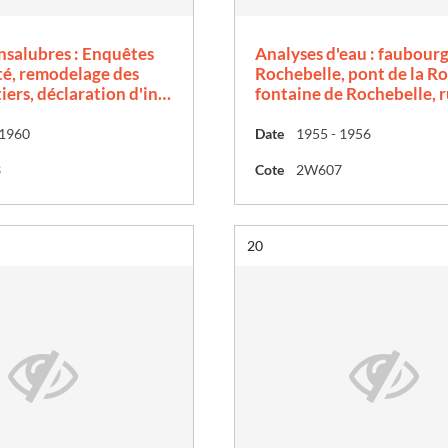
nsalubres : Enquêtes
Analyses d'eau : faubourg
té, remodelage des
Rochebelle, pont de la Ro
iers, déclaration d'in…
fontaine de Rochebelle, 
 1960
Date
1955 - 1956
3
Cote
2W607
Résultat n°
20