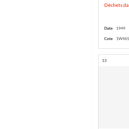
Déchets da
Date
1949
Cote
1W46
Résultat n°
13