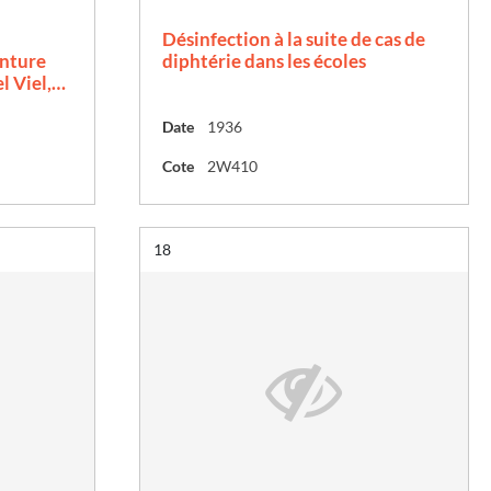
Désinfection à la suite de cas de
inture
diphtérie dans les écoles
l Viel,…
Date
1936
Cote
2W410
Résultat n°
18