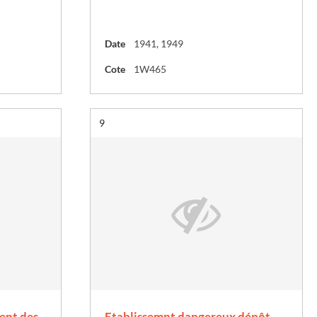
Date
1941, 1949
Cote
1W465
Résultat n°
9
ent des
Etablissemnt dangereux dépôt