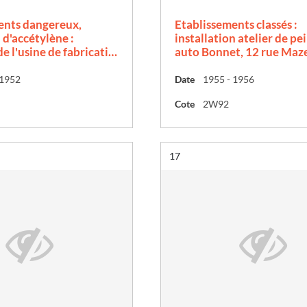
ents dangereux,
Etablissements classés :
d'accétylène :
installation atelier de pe
e l'usine de fabricati…
auto Bonnet, 12 rue Maze
 1952
Date
1955 - 1956
Cote
2W92
Résultat n°
17