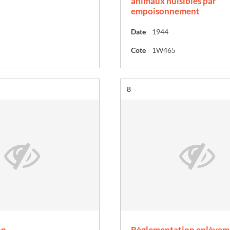
animaux nuisibles par
empoisonnement
Date
1944
5
Cote
1W465
Résultat n°
8
on
Règlementation enlèvem