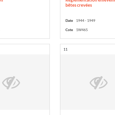
bêtes crevées
Date
1944 - 1949
5
Cote
1W465
Résultat n°
11