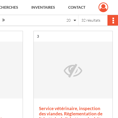
CHERCHES
INVENTAIRES
CONTACT
Page suivante : 1/2
Dernière page
20
32 résultats
Résultat n°
3
Service vétérinaire, inspection
des viandes. Règlementation de