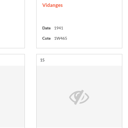
Vidanges
Date
1941
Cote
1W465
Résultat n°
15