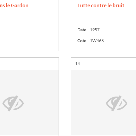
ns le Gardon
Lutte contre le bruit
Date
1957
5
Cote
1W465
Résultat n°
14