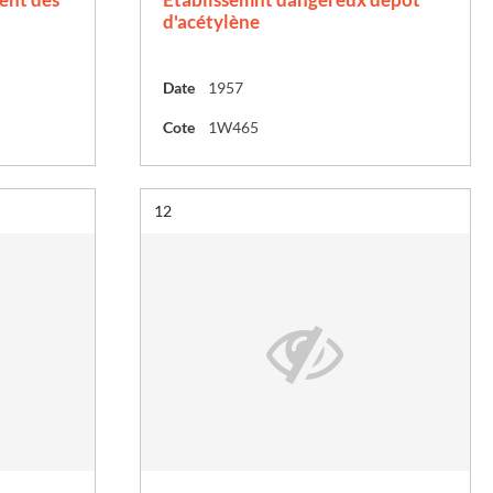
d'acétylène
Date
1957
Cote
1W465
Résultat n°
12