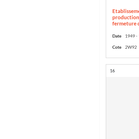
Etablissem
production 
fermeture d
Date
1949 -
Cote
2W92
Résultat n°
16