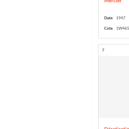
Mercier
Date
1947
Cote
1W46
Résultat n°
7
Dératisati