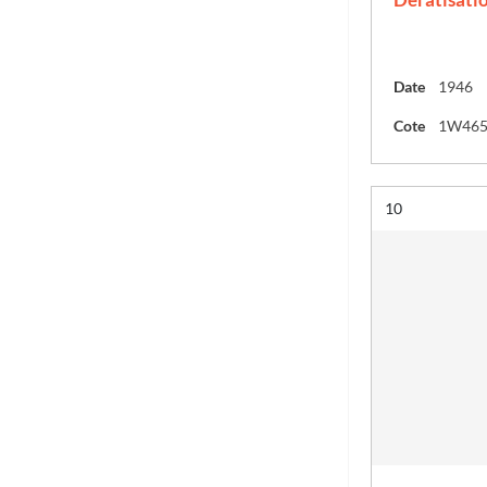
Date
1946
Cote
1W46
Résultat n°
10