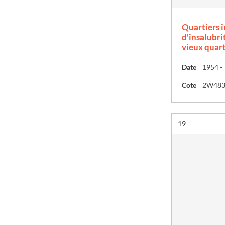
Quartiers i
d'insalubri
vieux quart
Date
1954 -
Cote
2W48
Résultat n°
19