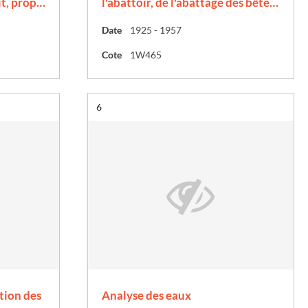
it, prop…
l'abattoir, de l'abattage des bête…
Date
1925 - 1957
Cote
1W465
Résultat n°
6
ction des
Analyse des eaux