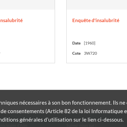
insalubrité
Enquête d'insalubrité
Date
[1960]
9
Cote
3W720
hniques nécessaires à son bon fonctionnement. Ils n
de consentements (Article 82 de la loi Informatique et
itions générales d’utilisation sur le lien ci-dessous.
nicipales d'Alès
Suivez-nous sur :