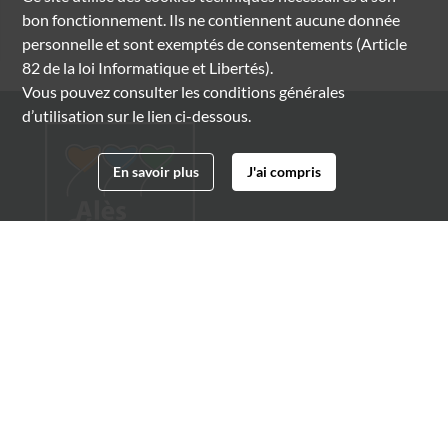
bon fonctionnement. Ils ne contiennent aucune donnée
personnelle et sont exemptés de consentements (Article
82 de la loi Informatique et Libertés).
Vous pouvez consulter les conditions générales
d’utilisation sur le lien ci-dessous.
En savoir plus
J'ai compris
Archives municipales d'Alès
4 boulevard Gambetta
30100 Alès
04 66 54 32 20
archives@ville-ales.fr