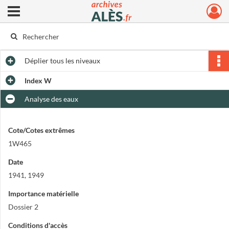
Ouvrir le menu déroulant
Archives municipales d'Alès
Déplier
tous les niveaux
Index W
Analyse des eaux
Cote/Cotes extrêmes
1W465
Date
1941, 1949
Importance matérielle
Dossier 2
Conditions d'accès