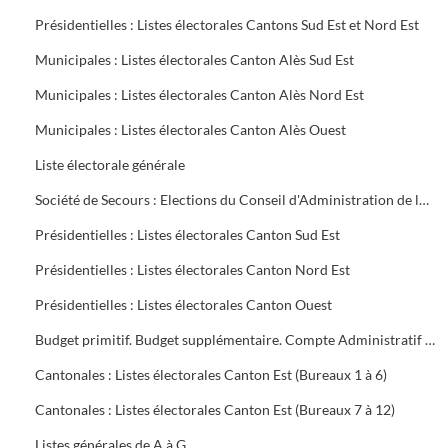
Présidentielles : Listes électorales Cantons Sud Est et Nord Est
Municipales : Listes électorales Canton Alès Sud Est
Municipales : Listes électorales Canton Alès Nord Est
Municipales : Listes électorales Canton Alès Ouest
Liste électorale générale
Société de Secours : Elections du Conseil d'Administration de la Société groupe sud des Houillères du Bassin des Cévennes (H.B.C.)
Présidentielles : Listes électorales Canton Sud Est
Présidentielles : Listes électorales Canton Nord Est
Présidentielles : Listes électorales Canton Ouest
Budget primitif. Budget supplémentaire. Compte Administratif (C.A.). Annexes au budget
Cantonales : Listes électorales Canton Est (Bureaux 1 à 6)
Cantonales : Listes électorales Canton Est (Bureaux 7 à 12)
Listes générales de A à G