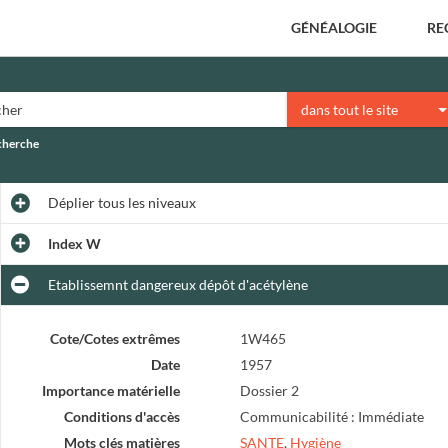
GÉNÉALOGIE
RE
dans tout le site
echerche
Déplier
tous les niveaux
Index W
Etablissemnt dangereux dépôt d'acétylène
Cote/Cotes extrêmes
1W465
Date
1957
Importance matérielle
Dossier 2
Conditions d'accès
Communicabilité : Immédiate
Mots clés matières
SANTE
,
Hygiène