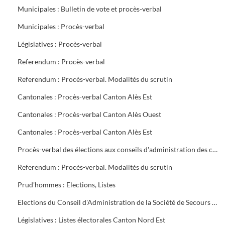
Municipales : Bulletin de vote et procès-verbal
Municipales : Procès-verbal
Législatives : Procès-verbal
Referendum : Procès-verbal
Referendum : Procès-verbal. Modalités du scrutin
Cantonales : Procès-verbal Canton Alès Est
Cantonales : Procès-verbal Canton Alès Ouest
Cantonales : Procès-verbal Canton Alès Est
Procès-verbal des élections aux conseils d'administration des caisses de Sécurité Sociale et d'Allocations familiales
Referendum : Procès-verbal. Modalités du scrutin
Prud'hommes : Elections, Listes
Elections du Conseil d'Administration de la Société de Secours Minière du groupe sud des Houillères du Bassin des Cévennes (H.B.C.)
Législatives : Listes électorales Canton Nord Est