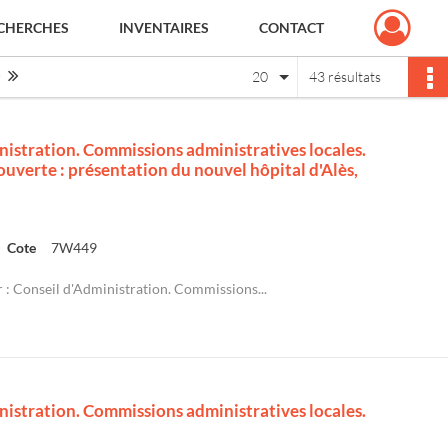
CHERCHES
INVENTAIRES
CONTACT
Page suivante : 1/3
Dernière page
20
43 résultats
nistration. Commissions administratives locales.
ouverte : présentation du nouvel hôpital d'Alès,
Cote
7W449
 : Conseil d'Administration. Commissions...
nistration. Commissions administratives locales.