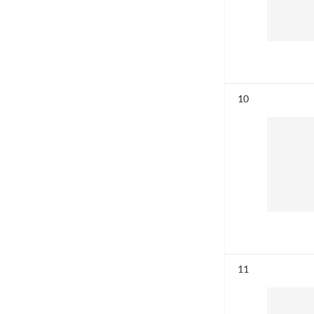
Résultat n°
10
Résultat n°
11