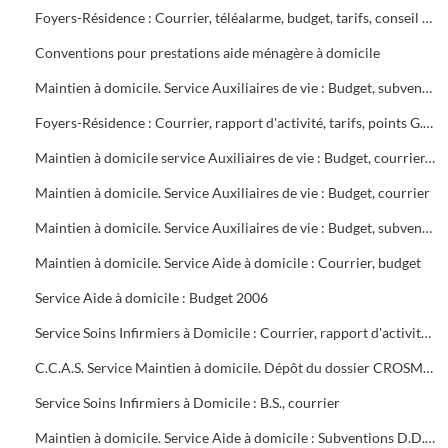
Foyers-Résidence : Courrier, téléalarme, budget, tarifs, conseil de vie sociale, état des résidents et du personnel, contrat d'objectifs, Points G.I.R., G.I.P. sanitaire alésien
Conventions pour prestations aide ménagère à domicile
Maintien à domicile. Service Auxiliaires de vie : Budget, subventions, courrier
Foyers-Résidence : Courrier, rapport d'activité, tarifs, points G.I.R., conventions G.I.P.
Maintien à domicile service Auxiliaires de vie : Budget, courrier, rapport d'activité
Maintien à domicile. Service Auxiliaires de vie : Budget, courrier
Maintien à domicile. Service Auxiliaires de vie : Budget, subventions D.D.A.S.S., contrôle URSSAF, fonds de modernisation, courrier
Maintien à domicile. Service Aide à domicile : Courrier, budget
Service Aide à domicile : Budget 2006
Service Soins Infirmiers à Domicile : Courrier, rapport d'activité, proposition de contrat d'objectifs, planning quotidien des agents
C.C.A.S. Service Maintien à domicile. Dépôt du dossier CROSMS (plaquette explicative)
Service Soins Infirmiers à Domicile : B.S., courrier
Maintien à domicile. Service Aide à domicile : Subventions D.D.A.S.S.S. - Courrier Caisse Maladie, Préfecture D.D.T.E.F.P., évolutions juridiques et statutaires