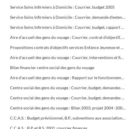
Service Soins Infirmiers à Domicile : Courrier, budget 2005
Service Soins Infirmiers à Domicile : Courrier, demande d'extension de 5 lits supplémentaires
Service Soins Infirmiers à Domicile : Courrier, budget, rapport d'inspection des S.S.I.A.D. du bassin alésien et rapport contradictoire
Aire d'accueil des gens du voyage : Courrier, contrat d'objectif, adultes relai, convention avec l'Etat, notes de service
Propositions contrats d'objectifs services Enfance Jeunesse et Hygiène Santé
Aire d'accueil des gens du voyage : Courrier, interventions et fin de contrat de gardiennage de Pro Sécurité, notes de service
Bilan financier centre social des gens du voyage
Aire d'accueil des gens du voyage : Rapport sur le fonctionnement interne, budget, tarifs, remise en état des bâtiments, textes
Centre social des gens du voyage : Courrier, budget, demandes de subventions, contrat d'objectifs. Etude d'Anne Françoise VOLPINI (juillet 2005) : « Atouts et difficultés d'insertion professionnelle des tsiganes sur Alès et Saint-Christol lez Alès »
Centre social des gens du voyage : Courrier, budget, demandes de subventions
Centre social des gens du voyage : Bilan 2003, projet 2004 -2007. Courrier, notes de service, demandes de subventions, bilan financier 2003
C.C.A.S. : Budget prévisionnel, B.P., subventions aux associations, courrier, C.A. 2003
C.C.A.S. : B.P. et B.S. 2001, courrier finances