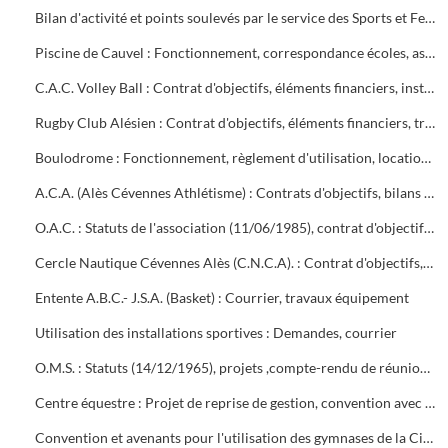
Bilan d'activité et points soulevés par le service des Sports et Festivités en début de mandat
Piscine de Cauvel : Fonctionnement, correspondance écoles, associations, personnel, travaux
C.A.C. Volley Ball : Contrat d'objectifs, éléments financiers, installation beach volley avenue Jules Guesde
Rugby Club Alésien : Contrat d'objectifs, éléments financiers, travaux au stade, courrier
Boulodrome : Fonctionnement, règlement d'utilisation, location, courrier associations, personnel
A.C.A. (Alès Cévennes Athlétisme) : Contrats d'objectifs, bilans financiers, subventions, courrier
O.A.C. : Statuts de l'association (11/06/1985), contrat d'objectifs, éléments financiers, convention de partenariat O.A.C., Ville, Agglo, collèges Diderot et Bellevue (2003-2004), courrier
Cercle Nautique Cévennes Alès (C.N.C.A). : Contrat d'objectifs, bilans financiers, mise à disposition de personnel
Entente A.B.C.- J.S.A. (Basket) : Courrier, travaux équipement
Utilisation des installations sportives : Demandes, courrier
O.M.S. : Statuts (14/12/1965), projets ,compte-rendu de réunions Comité directeur, Assemblées Générales, subventions, convention avec la ville d'Alès
Centre équestre : Projet de reprise de gestion, convention avec le Club hippique alésien pour la location du terrain et des bâtiments, travaux (courrier)
Convention et avenants pour l'utilisation des gymnases de la Cité scolaire