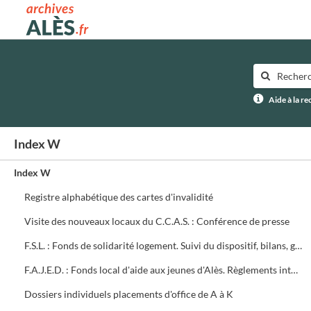
Archives municipales d'Alès
Aide à la r
Index W
Index W
Registre alphabétique des cartes d'invalidité
Visite des nouveaux locaux du C.C.A.S. : Conférence de presse
F.S.L. : Fonds de solidarité logement. Suivi du dispositif, bilans, groupe de travail
F.A.J.E.D. : Fonds local d'aide aux jeunes d'Alès. Règlements intérieurs, textes, bilan des commissions
Dossiers individuels placements d'office de A à K