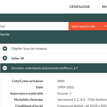
GÉNÉALOGIE
RE
dans tout le site
echerche
Déplier
tous les niveaux
Index W
Dossiers individuels placements d'office L à T
Cote/Cotes extrêmes
6W4
Date
1989-2002
Importance matérielle
Dossier 1
Modalités d'entrées
Versement C.C.A.S. / Pôle Solidar
Conditions d'accès
Communicabilité : de 2039 à 505