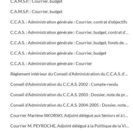
C.A.M.S.P. : Courrier, budget
C.A.M.S.P. : Courrier, budget
C.C.A.S. : Administration générale : Courrier, contrat d'objectifs
C.C.A.S. : Administration générale : Courrier, budget, contrat d'objectifs
C.C.A.S. : Administration générale : Courrier, budget, fonds de modernisation de l'aide à domicile des personnes agées
C.C.A.S. : Administration générale : Courrier, budget
C.C.A.S. : Administration générale : Courrier
Règlement intérieur du Conseil d'Administration du C.C.A.S. d'Alès
Conseil d'Administration du C.C.A.S. 2002 : Compte-rendu
Conseil d'Administration du C.C.A.S. 2003 : Dossier, note de présentation de l'ordre du jour
Conseil d'Administration du C.C.A.S. 2004-2005 : Dossier, note de présentation de l'ordre du jour
Courrier Marlène SIKORSKI, Adjoint délégué aux Séniors et à la dépendance
Courrier M. PEYROCHE, Adjoint délégué à la Politique de la Ville