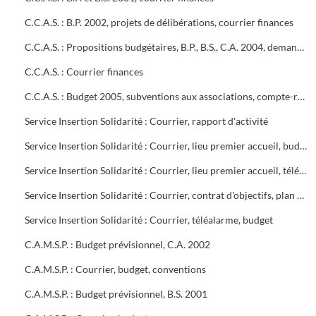
C.C.A.S. : B.P. 2002, projets de délibérations, courrier finances
C.C.A.S. : Propositions budgétaires, B.P., B.S., C.A. 2004, demandes de subventions
C.C.A.S. : Courrier finances
C.C.A.S. : Budget 2005, subventions aux associations, compte-rendu des réunions hebdomadaires entre Frédéric Jouve, Directeur Général Adjoint et le responsable financier du C.C.A.S
Service Insertion Solidarité : Courrier, rapport d'activité
Service Insertion Solidarité : Courrier, lieu premier accueil, budget, contrat d'objectifs, C.M.U., forum retraite, makheton, coupures d'eau
Service Insertion Solidarité : Courrier, lieu premier accueil, télé alarme, chèques multiservices SODEXHO, forum retraite, markethon, coupures d'eau
Service Insertion Solidarité : Courrier, contrat d'objectifs, plan départemental d'insertion, C.M.U.
Service Insertion Solidarité : Courrier, téléalarme, budget
C.A.M.S.P. : Budget prévisionnel, C.A. 2002
C.A.M.S.P. : Courrier, budget, conventions
C.A.M.S.P. : Budget prévisionnel, B.S. 2001