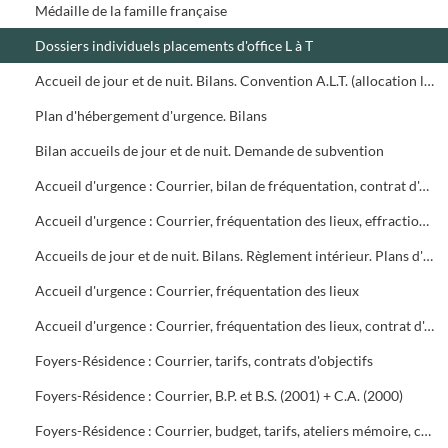
Médaille de la famille française
Dossiers individuels placements d'office L à T
Accueil de jour et de nuit. Bilans. Convention A.L.T. (allocation logement temporaire). Projet d'hôtel social (résidence les Volubilis)
Plan d'hébergement d'urgence. Bilans
Bilan accueils de jour et de nuit. Demande de subvention
Accueil d'urgence : Courrier, bilan de fréquentation, contrat d'objectif, budget
Accueil d'urgence : Courrier, fréquentation des lieux, effractions diverses, budget
Accueils de jour et de nuit. Bilans. Règlement intérieur. Plans d'hébergement d'urgence
Accueil d'urgence : Courrier, fréquentation des lieux
Accueil d'urgence : Courrier, fréquentation des lieux, contrat d'objectif
Foyers-Résidence : Courrier, tarifs, contrats d'objectifs
Foyers-Résidence : Courrier, B.P. et B.S. (2001) + C.A. (2000)
Foyers-Résidence : Courrier, budget, tarifs, ateliers mémoire, convention H.L.M. projet de rénovation