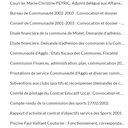
Courrier Marie-Christine PEYRIC, Adjoint délégué aux Affaires Sociales
Bureau de Communauté 2002-2003 : Convocation et dossier
Conseil de Communauté 2001-2003 : Convocation et dossier - Séance d'installation
Etude financière de la commune de Mialet. Demande d'adhésion à la Communauté d' Agglo. Statuts du « Pays Cévenol »
Etude financière. Demande d'adhésion des communes à la Communauté d'Agglo
Communauté d'Agglo : Etats fiscaux des Communes. Fiscalité
Commission Finances, administration, plan, communication 2000 : Convocation et dossier
Prestations de service Communauté d'Agglo et diverses communes : Conventions et fiches de synthèse
Subventions aux clubs sportifs et récompenses (demandes de coupes). Statuts de l'O.M.S. (14/12/1965). Inauguration de la Maison des Sports à Tamaris (21 septembre ?)
Comité de pilotage du Contrat Educatif Local : Convocation et compte rendu
Compte-rendu de la commission des sports 27/02/2002
Rapport d'activité et contrat d'objectifs service des Sports 2001
Piscine Paul Vaillant Couturier : Fonctionnement, correspondance clubs, associations, scolaires, régies, bilans, analyses d'eau, aquagym, personnel, travaux