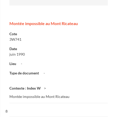
Montée impossible au Mont Ricateau
Cote
3W741
Date
juin 1990
Lieu
-
Type de document
-
Contexte : Index W
Montée impossible au Mont Ricateau
Résultat n°
8