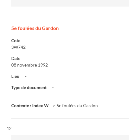
5e foulées du Gardon
Cote
3W742
Date
08 novembre 1992
Lieu
-
Type de document
-
Contexte : Index W
5e foulées du Gardon
Résultat n°
12