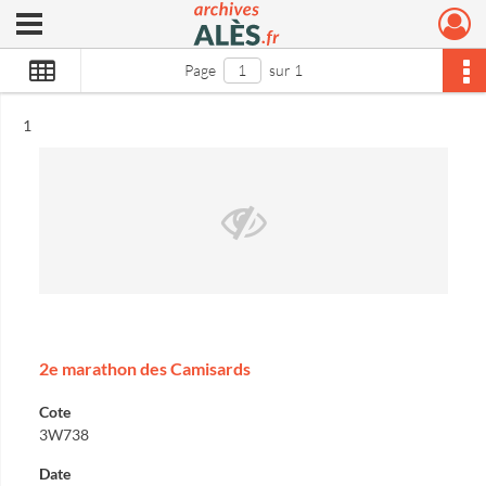
Ouvrir le menu déroulant
Archives municipales d'Alès
Page
sur 1
Résultat n°
1
2e marathon des Camisards
Cote
3W738
Date