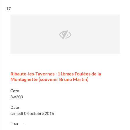
Résultat n°
17
Ribaute-les-Tavernes : 11èmes Foulées de la
Montagnette (souvenir Bruno Martin)
Cote
8w303
Date
samedi 08 octobre 2016
Lieu
-