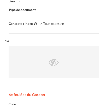
Lieu
-
Type de document
-
Contexte : Index W
Tour pédestre
Résultat n°
14
6e foulées du Gardon
Cote