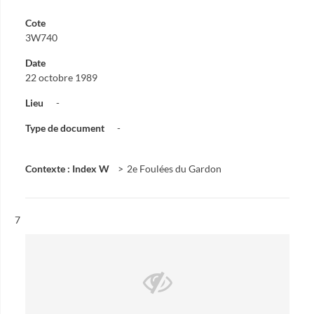
Cote
3W740
Date
22 octobre 1989
Lieu
-
Type de document
-
Contexte : Index W
2e Foulées du Gardon
Résultat n°
7