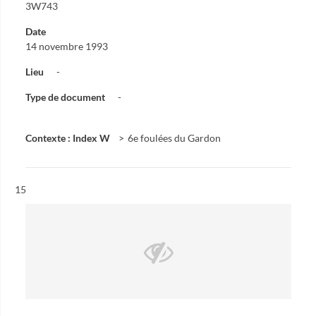
3W743
Date
14 novembre 1993
Lieu
-
Type de document
-
Contexte : Index W
6e foulées du Gardon
Résultat n°
15