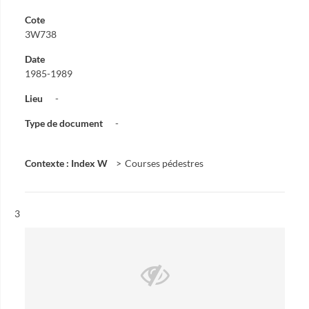
Cote
3W738
Date
1985-1989
Lieu
-
Type de document
-
Contexte : Index W
Courses pédestres
Résultat n°
3