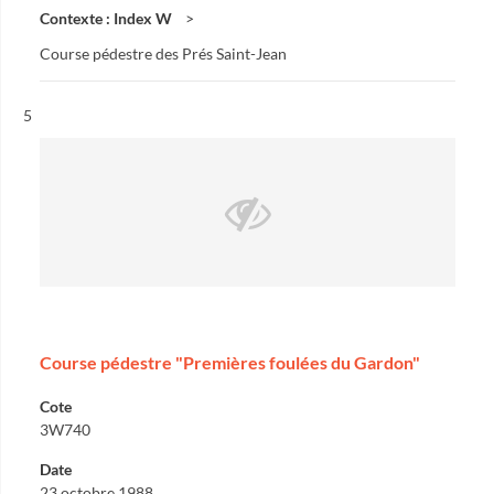
Contexte : Index W
Course pédestre des Prés Saint-Jean
Résultat n°
5
Course pédestre "Premières foulées du Gardon"
Cote
3W740
Date
23 octobre 1988