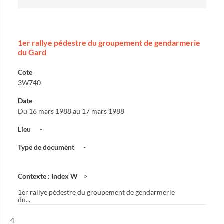
1er rallye pédestre du groupement de gendarmerie
du Gard
Cote
3W740
Date
Du 16 mars 1988 au 17 mars 1988
Lieu
-
Type de document
-
Contexte : Index W
1er rallye pédestre du groupement de gendarmerie
du...
Résultat n°
4