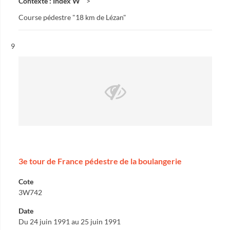
Contexte : Index W
Course pédestre "18 km de Lézan"
Résultat n°
9
3e tour de France pédestre de la boulangerie
Cote
3W742
Date
Du 24 juin 1991 au 25 juin 1991