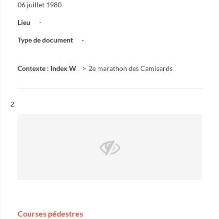
06 juillet 1980
Lieu
-
Type de document
-
Contexte : Index W
2e marathon des Camisards
Résultat n°
2
Courses pédestres