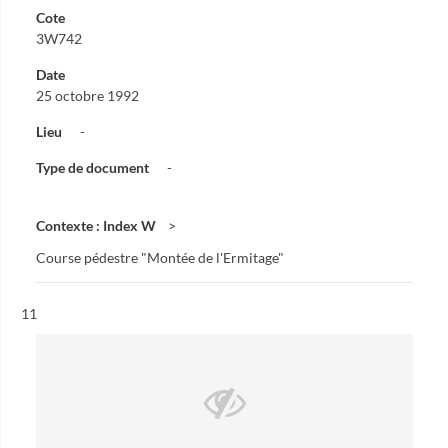
Cote
3W742
Date
25 octobre 1992
Lieu
-
Type de document
-
Contexte : Index W
Course pédestre "Montée de l'Ermitage"
Résultat n°
11