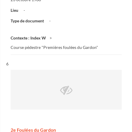
Lieu
-
Type de document
-
Contexte : Index W
Course pédestre "Premières foulées du Gardon"
Résultat n°
6
2e Foulées du Gardon