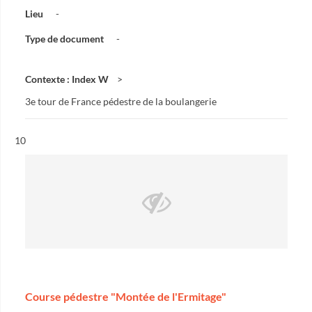
Lieu
-
Type de document
-
Contexte : Index W
3e tour de France pédestre de la boulangerie
Résultat n°
10
Course pédestre "Montée de l'Ermitage"