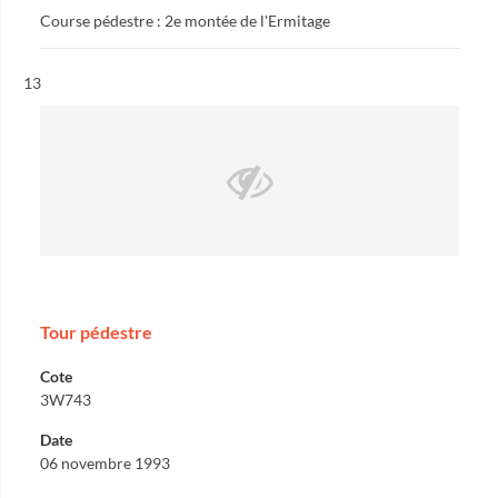
Course pédestre : 2e montée de l'Ermitage
Résultat n°
13
Tour pédestre
Cote
3W743
Date
06 novembre 1993