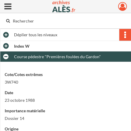
Ouvrir le menu déroulant
Archives municipales d'Alès
Déplier
tous les niveaux
Index W
Course pédestre "Premières foulées du Gardon"
Cote/Cotes extrêmes
3W740
Date
23 octobre 1988
Importance matérielle
Dossier 14
Origine