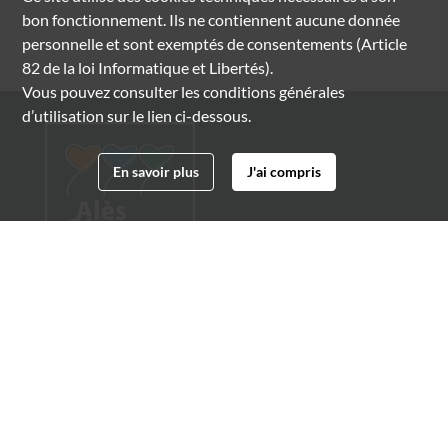
bon fonctionnement. Ils ne contiennent aucune donnée
personnelle et sont exemptés de consentements (Article
82 de la loi Informatique et Libertés).
Vous pouvez consulter les conditions générales
d’utilisation sur le lien ci-dessous.
En savoir plus
J'ai compris
Archives municipales d'Alès
4 boulevard Gambetta
30100 Alès
04 66 54 32 20
archives@ville-ales.fr