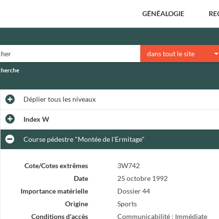
GÉNÉALOGIE
RE
dans tout le site
echerche
Déplier
tous les niveaux
Index W
Course pédestre "Montée de l'Ermitage"
Cote/Cotes extrêmes
3W742
Date
25 octobre 1992
Importance matérielle
Dossier 44
Origine
Sports
Conditions d'accès
Communicabilité : Immédiate