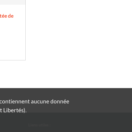
tée de
e contiennent aucune donnée
 Libertés).
Liens utiles :