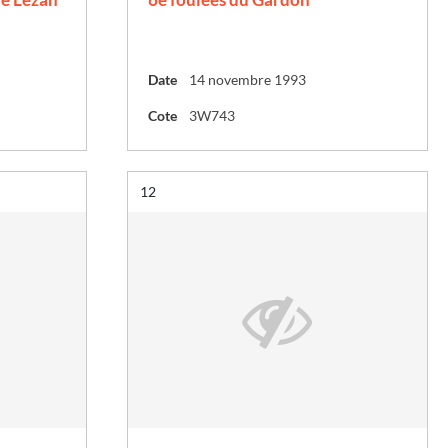
Date
14 novembre 1993
Cote
3W743
Résultat n°
12