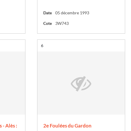
Date
05 décembre 1993
Cote
3W743
Résultat n°
6
- Alès :
2e Foulées du Gardon