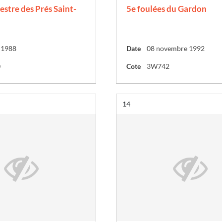
stre des Prés Saint-
5e foulées du Gardon
n 1988
Date
08 novembre 1992
0
Cote
3W742
Résultat n°
14