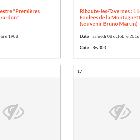
estre "Premières
Ribaute-les-Tavernes : 1
 Gardon"
Foulées de la Montagnet
(souvenir Bruno Martin)
obre 1988
Date
samedi 08 octobre 2016
0
Cote
8w303
Résultat n°
17