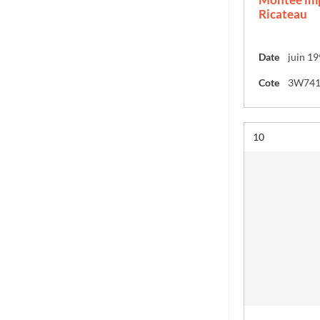
Ricateau
Date
juin 1
Cote
3W74
Résultat n°
10