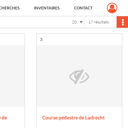
CHERCHES
INVENTAIRES
CONTACT
20
17 résultats
Résultat n°
3
 de
Course pédestre de Ladrecht