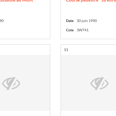
990
Date
30 juin 1990
1
Cote
3W741
Résultat n°
11