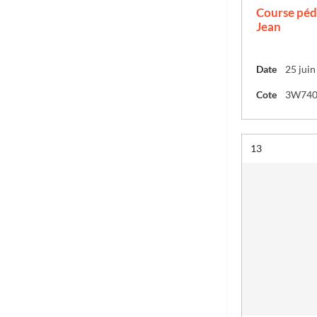
Course péde
Jean
Date
25 jui
Cote
3W74
Résultat n°
13