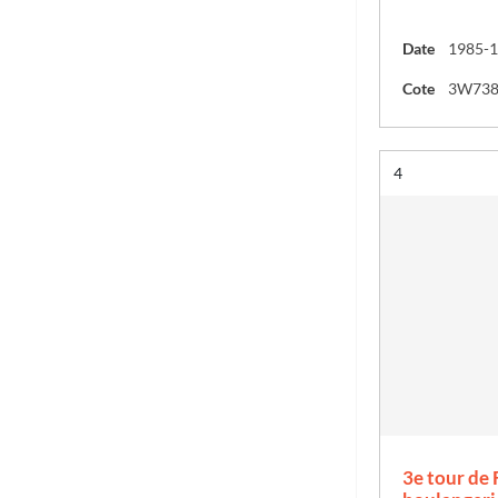
Date
1985-
Cote
3W73
Résultat n°
4
3e tour de 