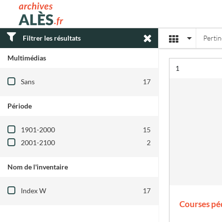
Archives municipales d'Alès
Affichage
Filtrer les résultats
Perti
Multimédias
Résultat n°
1
Filtre les résultats par : Multimédias
Sans
17
Période
Filtre les résultats par : Période
1901-2000
15
2001-2100
2
Nom de l'inventaire
Filtre les résultats par : Nom de l'inventair
Index W
17
Courses pé