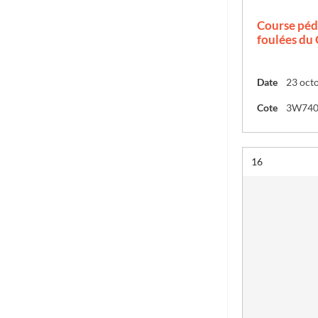
Course péd
foulées du
Date
23 oct
Cote
3W74
Résultat n°
16