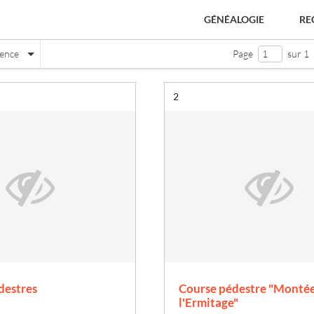
GÉNÉALOGIE
RE
nence
Page
sur 1
Résultat n°
2
e
destres
Course pédestre "Montée
l'Ermitage"