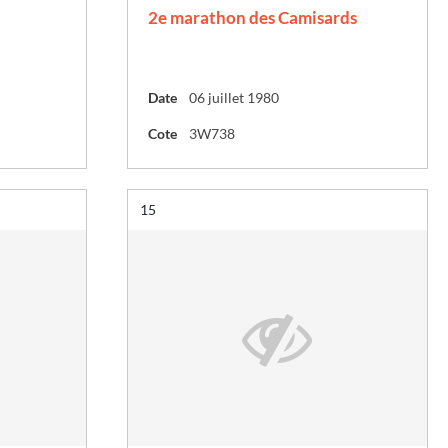
2e marathon des Camisards
Date
06 juillet 1980
Cote
3W738
Résultat n°
15