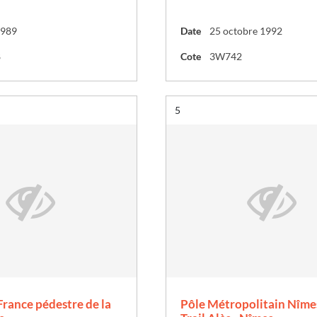
1989
Date
25 octobre 1992
8
Cote
3W742
Résultat n°
5
France pédestre de la
Pôle Métropolitain Nîmes 