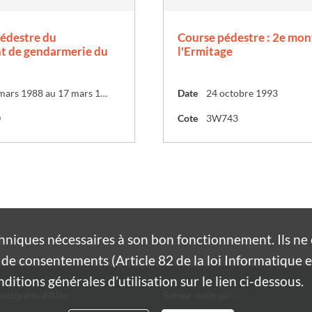
pédestre du
Course pédestre : 2e mon
t de gendarmerie du
l'Ermitage
Du 16 mars 1988 au 17 mars 1988
Date
24 octobre 1993
0
Cote
3W743
hniques nécessaires à son bon fonctionnement. Ils n
de consentements (Article 82 de la loi Informatique et
itions générales d’utilisation sur le lien ci-dessous.
nicipales d'Alès
Suivez-nous sur :