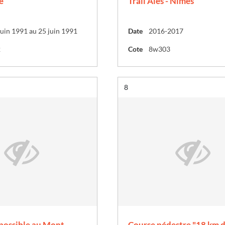
e
Trail Alès - Nîmes
uin 1991 au 25 juin 1991
Date
2016-2017
2
Cote
8w303
Résultat n°
8
ossible au Mont
Course pédestre "18 km d