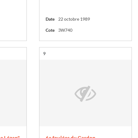
Date
22 octobre 1989
Cote
3W740
Résultat n°
9
e Lézan"
6e foulées du Gardon