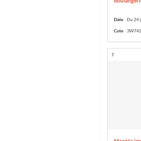
boulangeri
Date
Du 24 j
Cote
3W74
Résultat n°
7
Montée imp