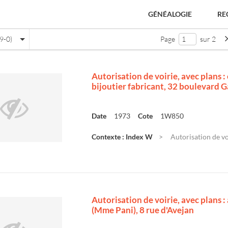
GÉNÉALOGIE
RE
9-0)
Page
sur 2
Autorisation de voirie, avec plans 
bijoutier fabricant, 32 boulevard 
Date
1973
Cote
1W850
Contexte : Index W
Autorisation de voi
e
Autorisation de voirie, avec plans
(Mme Pani), 8 rue d'Avejan