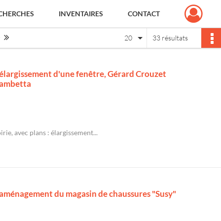
CHERCHES
INVENTAIRES
CONTACT
Page suivante : 1/2
Dernière page
20
33 résultats
: élargissement d'une fenêtre, Gérard Crouzet
Gambetta
rie, avec plans : élargissement...
 : aménagement du magasin de chaussures "Susy"