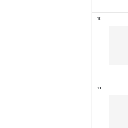
Résultat n°
10
Résultat n°
11