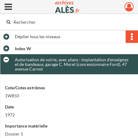
Ouvrir le menu déroulant
Archives municipales d'Alès
Déplier
tous les niveaux
Index W
Autorisation de voirie, avec plans : implantation d'enseignes
et de bandeaux, garage C. Morel (concessionnaire Ford), 47
avenue Carnot
Cote/Cotes extrêmes
1W850
Date
1972
Importance matérielle
Dossier 5