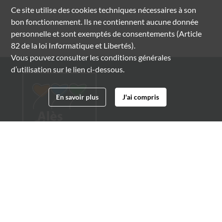
Ce site utilise des
cookies
techniques nécessaires à son
bon fonctionnement. Ils ne contiennent aucune donnée
personnelle et sont exemptés de consentements (Article
82 de la loi Informatique et Libertés).
Vous pouvez consulter les conditions générales
d’utilisation sur le lien ci-dessous.
En savoir plus
J'ai compris
Archives municipales d'Alès
4 boulevard Gambetta
30100 Alès
04 66 54 32 20
archives@ville-ales.fr