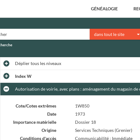
GÉNÉALOGIE
RE
dans tout le site
echerche
Déplier
tous les niveaux
Index W
Autorisation de voirie, avec plans : aménagement du magasin de 
Cote/Cotes extrêmes
1W850
Date
1973
Importance matérielle
Dossier 18
Origine
Services Techniques (Grenier)
Conditions d'accès
Communicabilité : Immédiate