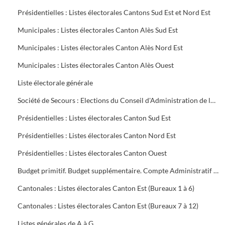
Présidentielles : Listes électorales Cantons Sud Est et Nord Est
Municipales : Listes électorales Canton Alès Sud Est
Municipales : Listes électorales Canton Alès Nord Est
Municipales : Listes électorales Canton Alès Ouest
Liste électorale générale
Société de Secours : Elections du Conseil d'Administration de la Société groupe sud des Houillères du Bassin des Cévennes (H.B.C.)
Présidentielles : Listes électorales Canton Sud Est
Présidentielles : Listes électorales Canton Nord Est
Présidentielles : Listes électorales Canton Ouest
Budget primitif. Budget supplémentaire. Compte Administratif (C.A.). Annexes au budget
Cantonales : Listes électorales Canton Est (Bureaux 1 à 6)
Cantonales : Listes électorales Canton Est (Bureaux 7 à 12)
Listes générales de A à G