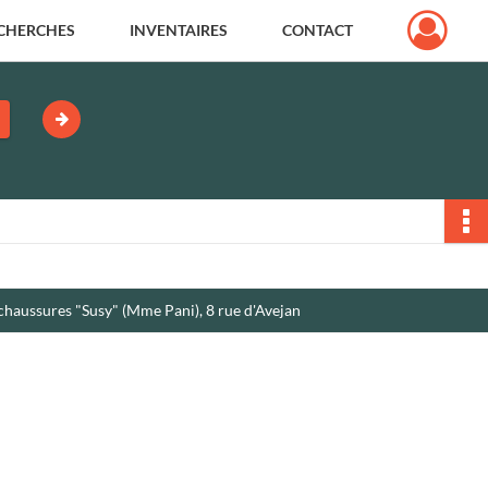
CHERCHES
INVENTAIRES
CONTACT
chaussures "Susy" (Mme Pani), 8 rue d'Avejan