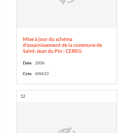
Mise à jour du schéma
d'assainissement de la commune de
Saint-Jean du Pin : CEREG
Date
2006
Cote
6W633
Résultat n°
12