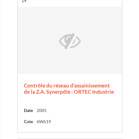
Résultat n°
19
Contrôle du réseau d'assainissement
de la Z.A. Synerpôle : ORTEC Industrie
Date
2005
Cote
6W619