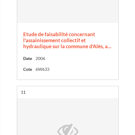
Etude de faisabilité concernant
l'assainissement collectif et
hydraulique sur la commune d'Alès, a…
Date
2006
Cote
6W633
Résultat n°
11