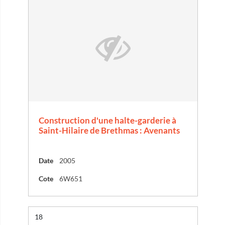
Construction d'une halte-garderie à
Saint-Hilaire de Brethmas : Avenants
Date
2005
Cote
6W651
Résultat n°
18