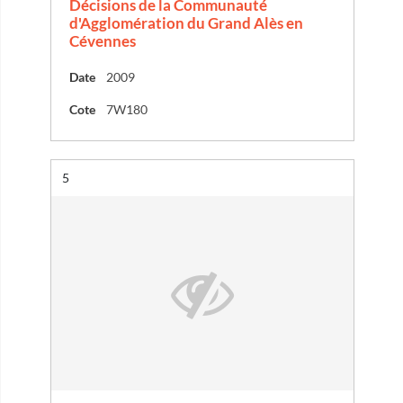
Décisions de la Communauté
d'Agglomération du Grand Alès en
Cévennes
Date
2009
Cote
7W180
Résultat n°
5