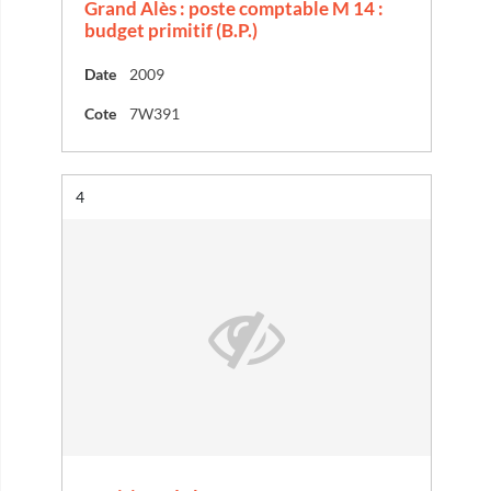
Grand Alès : poste comptable M 14 :
budget primitif (B.P.)
Date
2009
Cote
7W391
Résultat n°
4