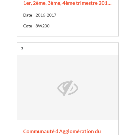
1er, 2ème, 3ème, 4ème trimestre 201…
Date
2016-2017
Cote
8W200
Résultat n°
3
Communauté d'Agglomération du