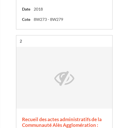
Date
2018
Cote
8W273 - 8W279
Résultat n°
2
Recueil des actes administratifs de la
Communauté Alès Agglomération :