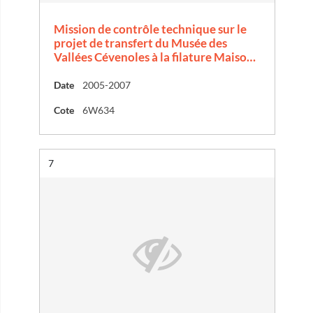
Mission de contrôle technique sur le
projet de transfert du Musée des
Vallées Cévenoles à la filature Maiso…
Date
2005-2007
Cote
6W634
Résultat n°
7