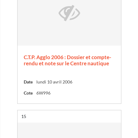
C.T.P. Agglo 2006 : Dossier et compte-
rendu et note sur le Centre nautique
Date
lundi 10 avril 2006
Cote
6W996
Résultat n°
15