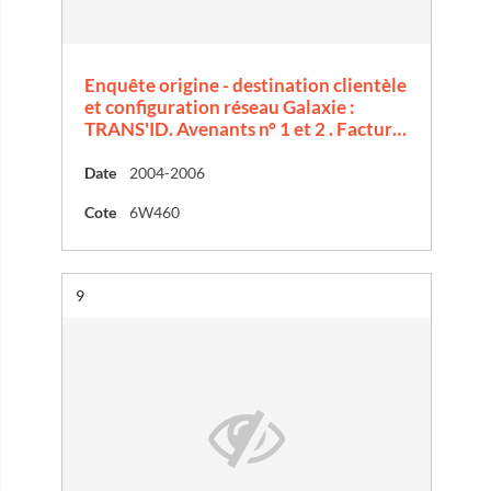
Enquête origine - destination clientèle
et configuration réseau Galaxie :
TRANS'ID. Avenants n° 1 et 2 . Factur…
Date
2004-2006
Cote
6W460
Résultat n°
9