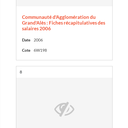
Communauté d'Agglomération du
Grand'Alès : Fiches récapitulatives des
salaires 2006
Date
2006
Cote
6W198
Résultat n°
8