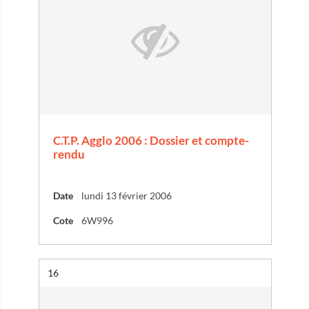
C.T.P. Agglo 2006 : Dossier et compte-
rendu
Date
lundi 13 février 2006
Cote
6W996
Résultat n°
16