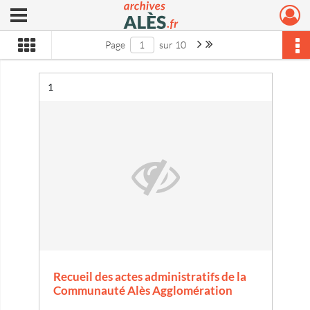
Ouvrir le menu déroulant
Archives municipales d'Alès
Page suivante : 1/10
Dernière page
Page
sur 10
Résultat n°
1
Recueil des actes administratifs de la
Communauté Alès Agglomération