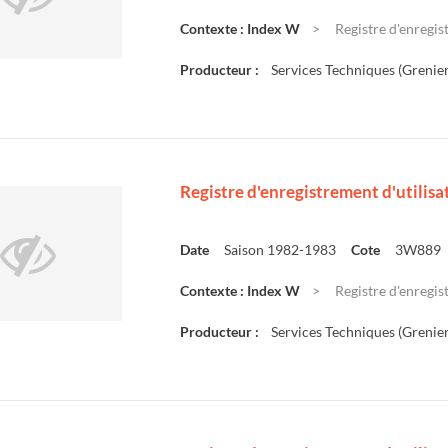
Contexte : Index W
Registre d'enregis
Producteur :
Services Techniques (Grenier
Registre d'enregistrement d'utilisa
Date
Saison 1982-1983
Cote
3W889
Contexte : Index W
Registre d'enregis
Producteur :
Services Techniques (Grenier