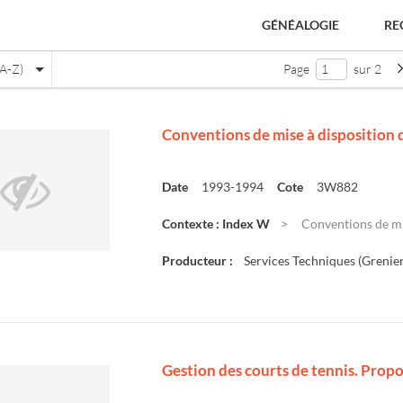
GÉNÉALOGIE
RE
(A-Z)
Page
sur 2
Conventions de mise à disposition d
Date
1993-1994
Cote
3W882
Contexte : Index W
Conventions de mis
Producteur :
Services Techniques (Grenier
e
Gestion des courts de tennis. Propo