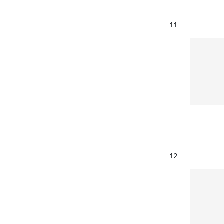
Résultat n°
11
Résultat n°
12