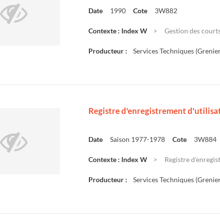
Date
1990
Cote
3W882
Contexte : Index W
Gestion des courts
Producteur :
Services Techniques (Grenier
Registre d'enregistrement d'utilisa
Date
Saison 1977-1978
Cote
3W884
Contexte : Index W
Registre d'enregis
Producteur :
Services Techniques (Grenier