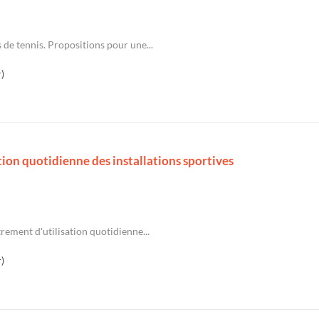
 de tennis. Propositions pour une...
)
tion quotidienne des installations sportives
trement d'utilisation quotidienne...
)