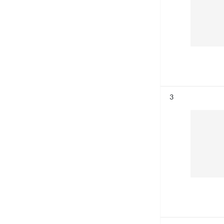
Résultat n°
3