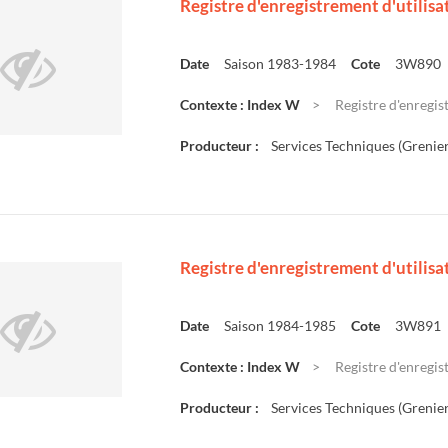
Registre d'enregistrement d'utilisa
Date
Saison 1983-1984
Cote
3W890
Contexte : Index W
Registre d'enregis
Producteur :
Services Techniques (Grenier
Registre d'enregistrement d'utilisa
Date
Saison 1984-1985
Cote
3W891
Contexte : Index W
Registre d'enregis
Producteur :
Services Techniques (Grenier