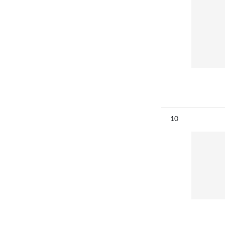
Résultat n°
10