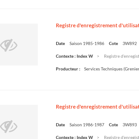
Registre d'enregistrement d'utilisa
Date
Saison 1985-1986
Cote
3W892
Contexte : Index W
Registre d'enregis
Producteur :
Services Techniques (Grenier
Registre d'enregistrement d'utilisa
Date
Saison 1986-1987
Cote
3W893
Contexte : Index W
Registre d'enregis