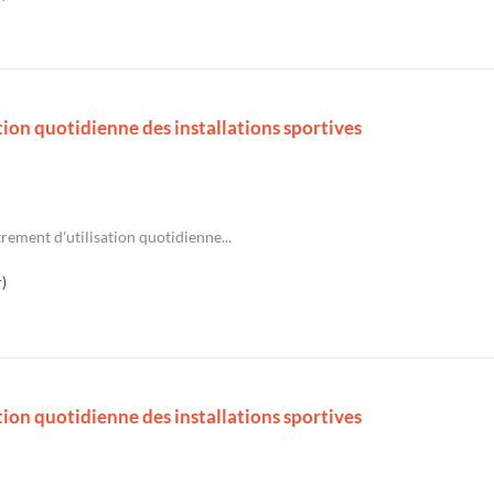
tion quotidienne des installations sportives
trement d'utilisation quotidienne...
)
tion quotidienne des installations sportives