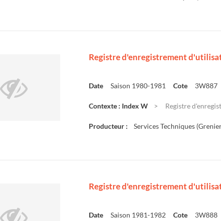
Registre d'enregistrement d'utilisa
Date
Saison 1980-1981
Cote
3W887
Contexte : Index W
Registre d'enregis
Producteur :
Services Techniques (Grenier
Registre d'enregistrement d'utilisa
Date
Saison 1981-1982
Cote
3W888