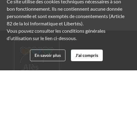
Ce site utilise des
cookies
techniques nécessaires à son
bon fonctionnement. Ils ne contiennent aucune donnée
personnelle et sont exemptés de consentements (Article
82 de la loi Informatique et Libertés).
Vous pouvez consulter les conditions générales
d’utilisation sur le lien ci-dessous.
En savoir plus
J'ai compris
Archives municipales d'Alès
4 boulevard Gambetta
30100 Alès
04 66 54 32 20
archives@ville-ales.fr