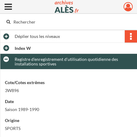
Ouvrir le menu déroulant
Archives municipales d'Alès
Déplier
tous les niveaux
Index W
Registre d'enregistrement d'utilisation quotidienne des
installations sportives
Cote/Cotes extrêmes
3W896
Date
Saison 1989-1990
Origine
SPORTS