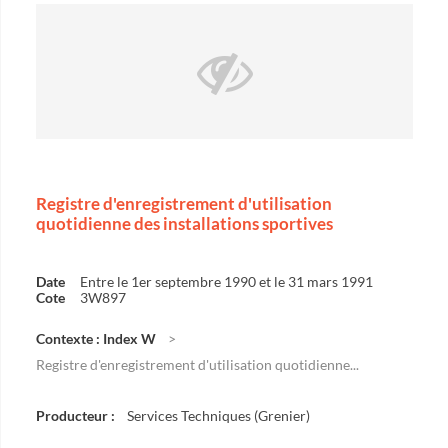
Registre d'enregistrement d'utilisation
quotidienne des installations sportives
Date
Entre le 1er septembre 1990 et le 31 mars 1991
Cote
3W897
Contexte : Index W
Registre d'enregistrement d'utilisation quotidienne...
Producteur :
Services Techniques (Grenier)