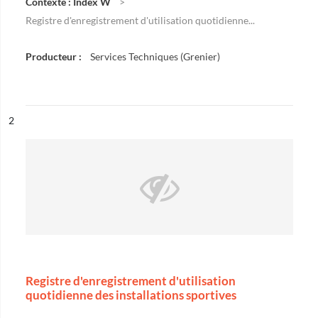
Contexte : Index W
Registre d'enregistrement d'utilisation quotidienne...
Producteur :
Services Techniques (Grenier)
ésultat n°
2
Registre d'enregistrement d'utilisation
quotidienne des installations sportives