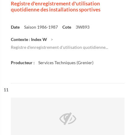
Registre d'enregistrement d'utilisation
quotidienne des installations sportives
Date
Saison 1986-1987
Cote
3W893
Contexte : Index W
Registre d'enregistrement d'utilisation quotidienne...
Producteur :
Services Techniques (Grenier)
ésultat n°
11