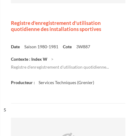
Registre d'enregistrement d'utilisation
quotidienne des installations sportives
Date
Saison 1980-1981
Cote
3W887
Contexte : Index W
Registre d'enregistrement d'utilisation quotidienne...
Producteur :
Services Techniques (Grenier)
ésultat n°
5