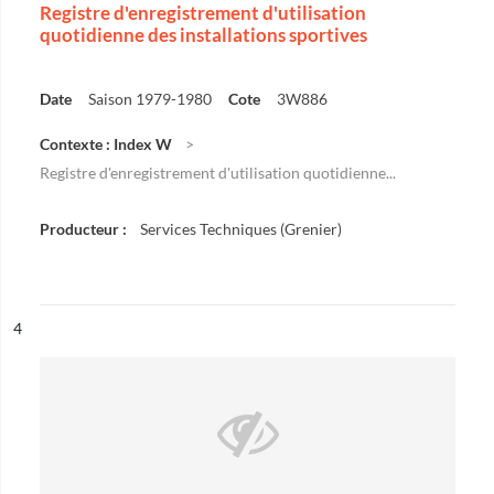
Registre d'enregistrement d'utilisation
quotidienne des installations sportives
Date
Saison 1979-1980
Cote
3W886
Contexte : Index W
Registre d'enregistrement d'utilisation quotidienne...
Producteur :
Services Techniques (Grenier)
ésultat n°
4