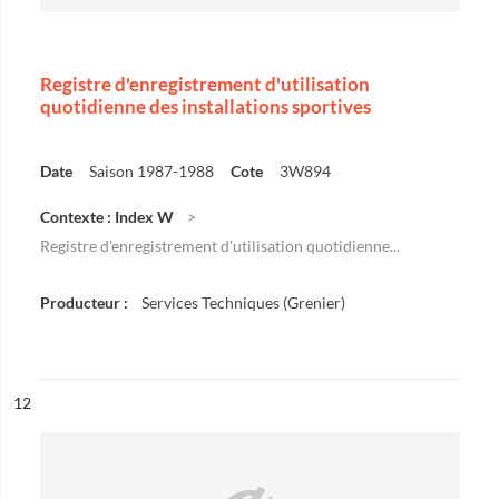
Registre d'enregistrement d'utilisation
quotidienne des installations sportives
Date
Saison 1987-1988
Cote
3W894
Contexte : Index W
Registre d'enregistrement d'utilisation quotidienne...
Producteur :
Services Techniques (Grenier)
ésultat n°
12