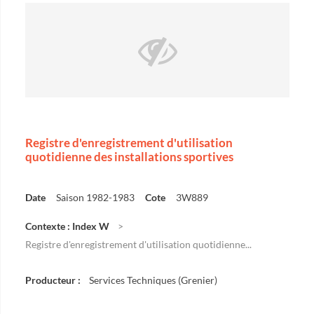
Registre d'enregistrement d'utilisation
quotidienne des installations sportives
Date
Saison 1982-1983
Cote
3W889
Contexte : Index W
Registre d'enregistrement d'utilisation quotidienne...
Producteur :
Services Techniques (Grenier)