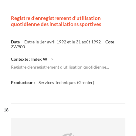
Registre d'enregistrement d'utilisation
quotidienne des installations sportives
Date
Entre le 1er avril 1992 et le 31 août 1992
Cote
3W900
Contexte : Index W
Registre d'enregistrement d'utilisation quotidienne...
Producteur :
Services Techniques (Grenier)
ésultat n°
18