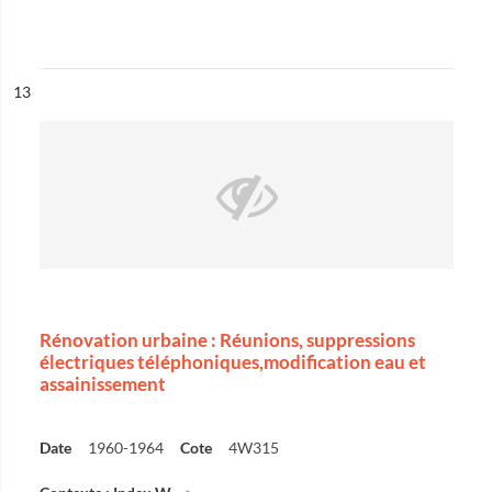
ésultat n°
13
Rénovation urbaine : Réunions, suppressions
électriques téléphoniques,modification eau et
assainissement
Date
1960-1964
Cote
4W315