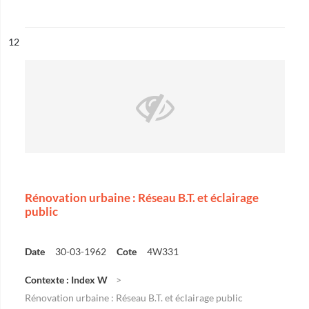
ésultat n°
12
Rénovation urbaine : Réseau B.T. et éclairage
public
Date
30-03-1962
Cote
4W331
Contexte : Index W
Rénovation urbaine : Réseau B.T. et éclairage public