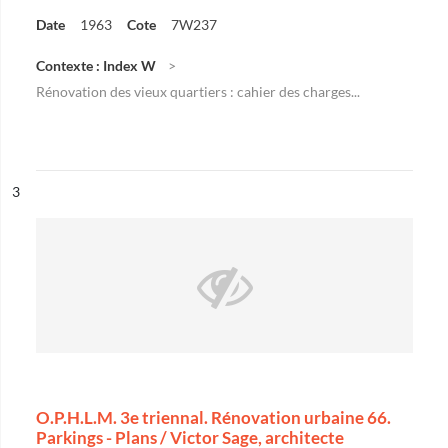
Date
1963
Cote
7W237
Contexte : Index W
Rénovation des vieux quartiers : cahier des charges...
ésultat n°
3
O.P.H.L.M. 3e triennal. Rénovation urbaine 66.
Parkings - Plans / Victor Sage, architecte