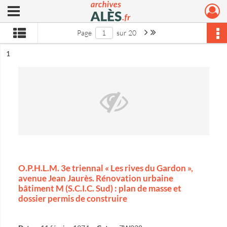
Ouvrir le menu déroulant
Archives municipales d'Alès
Page suivante : 1/20
Dernière page
Page
sur 20
ésultat n°
1
O.P.H.L.M. 3e triennal « Les rives du Gardon »,
avenue Jean Jaurès. Rénovation urbaine
bâtiment M (S.C.I.C. Sud) : plan de masse et
dossier permis de construire