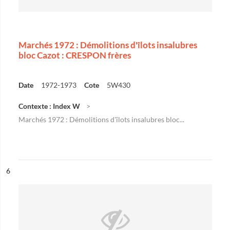
Marchés 1972 : Démolitions d'îlots insalubres
bloc Cazot : CRESPON frères
Date
1972-1973
Cote
5W430
Contexte : Index W
Marchés 1972 : Démolitions d'îlots insalubres bloc...
ésultat n°
6