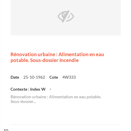
Rénovation urbaine : Alimentation en eau
potable. Sous-dossier Incendie
Date
25-10-1962
Cote
4W333
Contexte : Index W
Rénovation urbaine : Alimentation en eau potable.
Sous-dossier...
ésultat n°
10