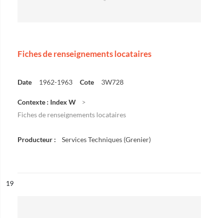
Fiches de renseignements locataires
Date
1962-1963
Cote
3W728
Contexte : Index W
Fiches de renseignements locataires
Producteur :
Services Techniques (Grenier)
ésultat n°
19