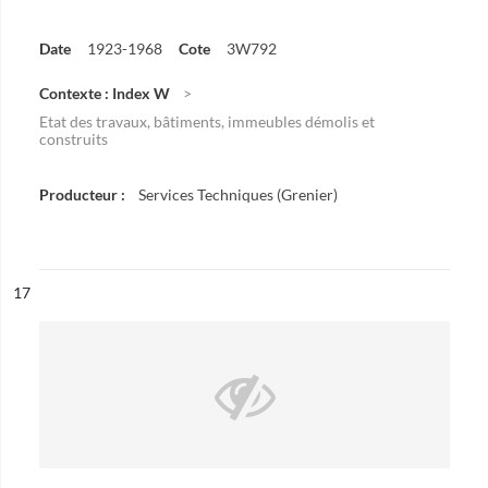
Date
1923-1968
Cote
3W792
Contexte : Index W
Etat des travaux, bâtiments, immeubles démolis et
construits
Producteur :
Services Techniques (Grenier)
ésultat n°
17