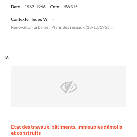
Date
1963-1966
Cote
4W315
Contexte : Index W
Rénovation urbaine : Plans des réseaux (18/10/1963),...
ésultat n°
16
Etat des travaux, bâtiments, immeubles démolis
et construits