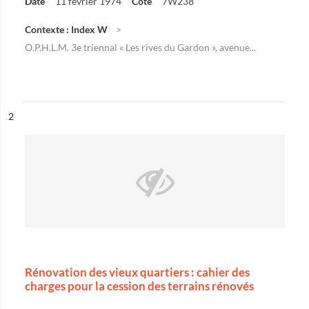
Date
11 février 1974
Cote
7W238
Contexte : Index W
O.P.H.L.M. 3e triennal « Les rives du Gardon », avenue...
ésultat n°
2
Rénovation des vieux quartiers : cahier des
charges pour la cession des terrains rénovés