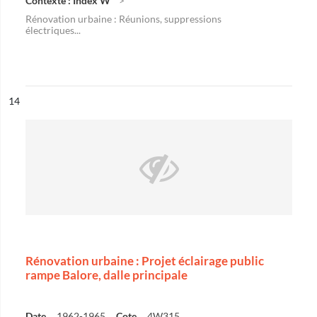
Contexte : Index W
Rénovation urbaine : Réunions, suppressions
électriques...
ésultat n°
14
Rénovation urbaine : Projet éclairage public
rampe Balore, dalle principale
Date
1962-1965
Cote
4W315