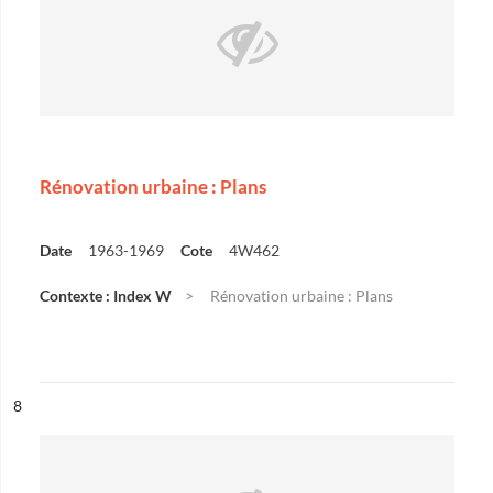
Rénovation urbaine : Plans
Date
1963-1969
Cote
4W462
Contexte : Index W
Rénovation urbaine : Plans
ésultat n°
8