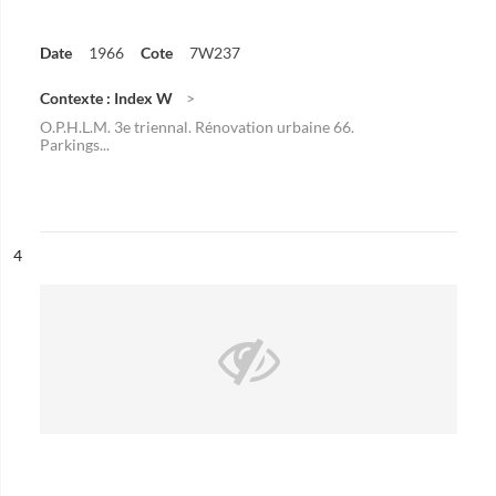
Date
1966
Cote
7W237
Contexte : Index W
O.P.H.L.M. 3e triennal. Rénovation urbaine 66.
Parkings...
ésultat n°
4