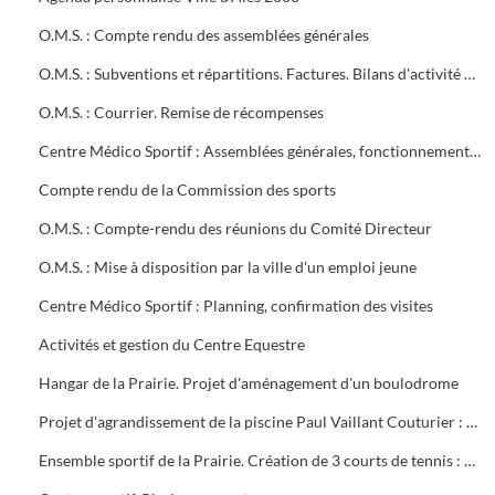
O.M.S. : Compte rendu des assemblées générales
O.M.S. : Subventions et répartitions. Factures. Bilans d'activité Conventions avec la ville
O.M.S. : Courrier. Remise de récompenses
Centre Médico Sportif : Assemblées générales, fonctionnement, projet de contrat, subvention
Compte rendu de la Commission des sports
O.M.S. : Compte-rendu des réunions du Comité Directeur
O.M.S. : Mise à disposition par la ville d'un emploi jeune
Centre Médico Sportif : Planning, confirmation des visites
Activités et gestion du Centre Equestre
Hangar de la Prairie. Projet d'aménagement d'un boulodrome
Projet d'agrandissement de la piscine Paul Vaillant Couturier : 6 plans
Ensemble sportif de la Prairie. Création de 3 courts de tennis : 1ère tranche (1997). Projet d'éclairage (1983)