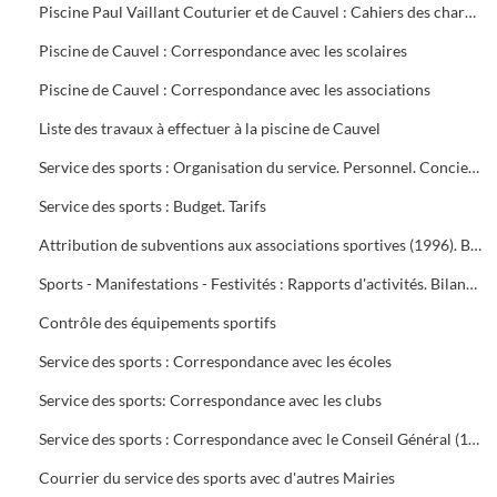
Piscine Paul Vaillant Couturier et de Cauvel : Cahiers des charges signés par les clubs
Piscine de Cauvel : Correspondance avec les scolaires
Piscine de Cauvel : Correspondance avec les associations
Liste des travaux à effectuer à la piscine de Cauvel
Service des sports : Organisation du service. Personnel. Concierges. Notes de service
Service des sports : Budget. Tarifs
Attribution de subventions aux associations sportives (1996). Bilans financiers des clubs (1995-1996)
Sports - Manifestations - Festivités : Rapports d'activités. Bilans financiers
Contrôle des équipements sportifs
Service des sports : Correspondance avec les écoles
Service des sports: Correspondance avec les clubs
Service des sports : Correspondance avec le Conseil Général (1996-1999), Conseil Régional (1996-2000), Préfecture du Gard (1995-1997), Direction Départementale jeunesse et sports (1995-2000)
Courrier du service des sports avec d'autres Mairies