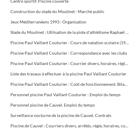
Centre sportif. Piscine couverte
Construction du stade du Moulinet : Marché public
Jeux Méditerranéens 1993 : Organisation
Stade du Moulinet : Utilisation de la piste d'athlétisme Raphaël Pujazon
Piscine Paul Vaillant Couturier : Cours de natation scolaire (1992-1999). Transport des scolaires (1995-1998). Utilisation de la piscine par les scolaires (1997-1998)
Piscine Paul Vaillant Couturier : Correspondance avec les clubs
Piscine Paul Vaillant Couturier : Courrier divers, horaires, règlement des cours, vols, plan d'organisation de secours, accident du 16 juin 1997, procès-verbal de la Commission de Sécurité
Liste des travaux à effectuer à la piscine Paul Vaillant Couturier
Piscine Paul Vaillant Couturier : Coût de fonctionnement. Bilan d'activité
Personnel piscine Paul Vaillant Couturier : Emploi du temps
Personnel piscine de Cauvel. Emploi du temps
Surveillance nocturne de la piscine de Cauvel. Contrats
Piscine de Cauvel : Courriers divers, arrêtés, régie, horaires, convention chèques loisirs temps libre, procès-verbal Commission de sécurité