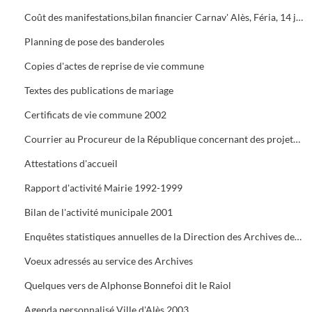
Coût des manifestations,bilan financier Carnav' Alès, Féria, 14 juillet, Estiv' Alès, fête de la châtaigne
Planning de pose des banderoles
Copies d'actes de reprise de vie commune
Textes des publications de mariage
Certificats de vie commune 2002
Courrier au Procureur de la République concernant des projets de mariage dont les dossiers administratifs ne sont pas réglés
Attestations d'accueil
Rapport d'activité Mairie 1992-1999
Bilan de l'activité municipale 2001
Enquêtes statistiques annuelles de la Direction des Archives de France
Voeux adressés au service des Archives
Quelques vers de Alphonse Bonnefoi dit le Raiol
Agenda personnalisé Ville d'Alès 2003