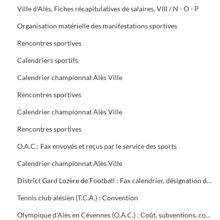
Ville d'Alès, Fiches récapitulatives de salaires, VIII / N - O - P
Organisation matérielle des manifestations sportives
Rencontres sportives
Calendriers sportifs
Calendrier championnat Alès Ville
Rencontres sportives
Calendrier championnat Alès Ville
Rencontres sportives
O.A.C.: Fax envoyés et reçus par le service des sports
Calendrier championnat Alès Ville
District Gard Lozère de Football : Fax calendrier, désignation des terrains
Tennis club alésien (T.C.A.) : Convention
Olympique d'Alès en Cévennes (O.A.C.) : Coût, subventions, contrat d'objectifs, courrier