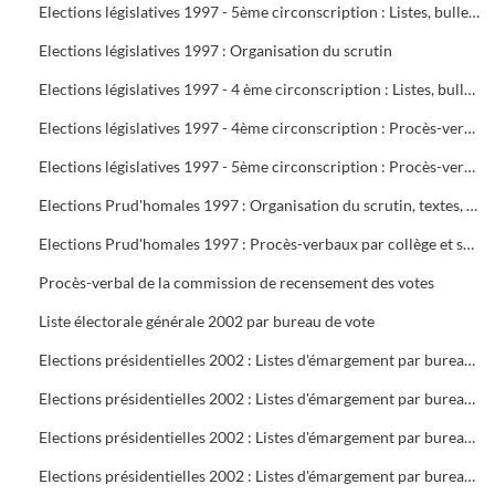
Elections législatives 1997 - 5ème circonscription : Listes, bulletins de vote, délégués et assesseurs
Elections législatives 1997 : Organisation du scrutin
Elections législatives 1997 - 4 ème circonscription : Listes, bulletins de vote, délégués et assesseurs
Elections législatives 1997 - 4ème circonscription : Procès-verbaux
Elections législatives 1997 - 5ème circonscription : Procès-verbaux
Elections Prud'homales 1997 : Organisation du scrutin, textes, représentants des organisations professionnelles et syndicales, délégués, bureaux de vote, tableaux de vote par correspondance
Elections Prud'homales 1997 : Procès-verbaux par collège et section
Procès-verbal de la commission de recensement des votes
Liste électorale générale 2002 par bureau de vote
Elections présidentielles 2002 : Listes d'émargement par bureau de vote : 1 à 5
Elections présidentielles 2002 : Listes d'émargement par bureau de vote : 6 à 10
Elections présidentielles 2002 : Listes d'émargement par bureau de vote : 11 à 16 ( pas de 12 )
Elections présidentielles 2002 : Listes d'émargement par bureau de vote : 17 à 21