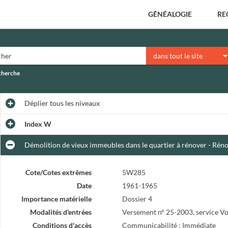
GÉNÉALOGIE
RE
dans tout le site
echerche
Déplier
tous les niveaux
Index W
Démolition de vieux immeubles dans le quartier à rénover - Réno
Cote/Cotes extrêmes
5W285
Date
1961-1965
Importance matérielle
Dossier 4
Modalités d'entrées
Versement n° 25-2003, service Vo
Conditions d'accès
Communicabilité : Immédiate