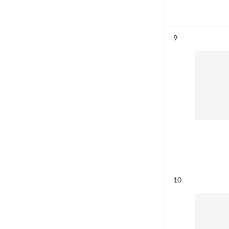
Résultat n°
9
Résultat n°
10