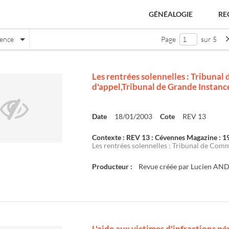
GÉNÉALOGIE
RE
nence
Page
sur 5
Les rentrées solennelles : Tribun
d'appel,Tribunal de Grande Instanc
Date
18/01/2003
Cote
REV 13
Contexte : REV 13 : Cévennes Magazine : 
Les rentrées solennelles : Tribunal de Comm
Producteur :
Revue créée par Lucien AN
e
L'aide aux victimes d'infractions pé