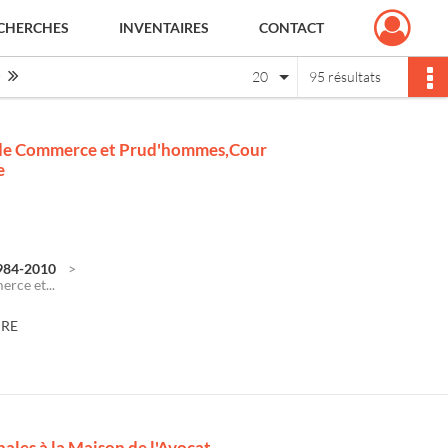
CHERCHES
INVENTAIRES
CONTACT
Page suivante : 1/5
Dernière page
20
95 résultats
al de Commerce et Prud'hommes,Cour
e
1984-2010
erce et...
DRE
nales à la Maison de l'Avocat