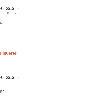
1984-2010
eture du...
DRE
 Figueres
1984-2010
s
DRE