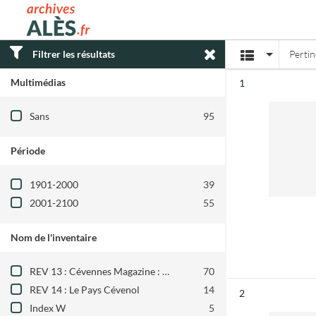
Archives municipales d'Alès
Affichage
Filtrer les résultats
Perti
Multimédias
Résultat n°
1
Filtre les résultats par : Multimédias
Sans
95
Période
Filtre les résultats par : Période
1901-2000
39
2001-2100
55
Nom de l'inventaire
Filtre les résultats par : Nom de l'inventair
REV 13 : Cévennes Magazine : 1984-2010
70
REV 14 : Le Pays Cévenol
14
Résultat n°
2
Index W
5