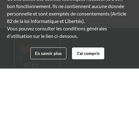
bon fonctionnement. Ils ne contiennent aucune donnée
personnelle et sont exemptés de consentements (Article
82 de la loi Informatique et Libertés).
Vous pouvez consulter les conditions générales
d’utilisation sur le lien ci-dessous.
En savoir plus
J'ai compris
Archives municipales d'Alès
4 boulevard Gambetta
30100 Alès
04 66 54 32 20
archives@ville-ales.fr