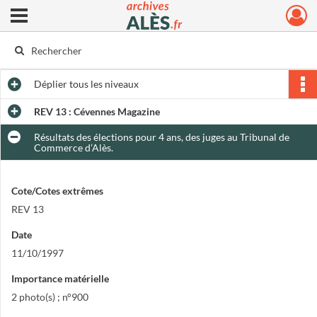
Ouvrir le menu déroulant
Archives municipales d'Alès
Déplier
tous les niveaux
REV 13 : Cévennes Magazine
Résultats des élections pour 4 ans, des juges au Tribunal de
Commerce d’Alès.
Cote/Cotes extrêmes
REV 13
Date
11/10/1997
Importance matérielle
2 photo(s) ; n°900