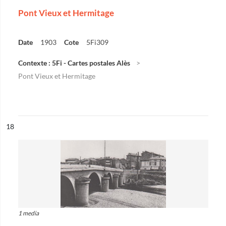
Pont Vieux et Hermitage
Date
1903
Cote
5Fi309
Contexte : 5Fi - Cartes postales Alès
Pont Vieux et Hermitage
ésultat n°
18
1 media