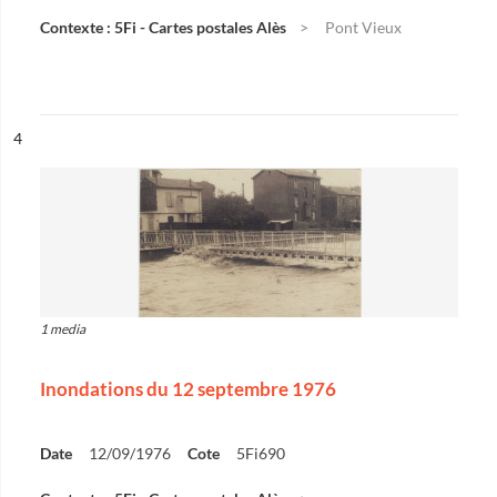
Contexte : 5Fi - Cartes postales Alès
Pont Vieux
ésultat n°
4
1 media
Inondations du 12 septembre 1976
Date
12/09/1976
Cote
5Fi690