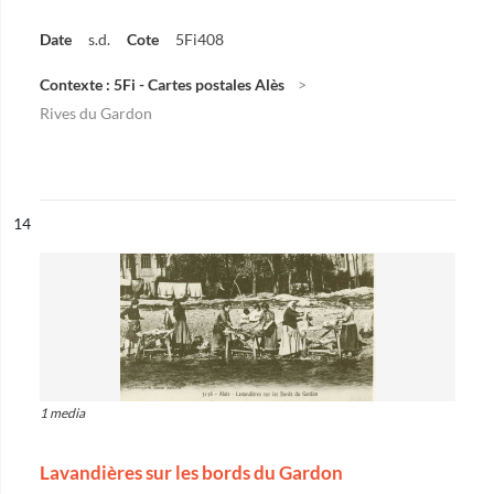
Date
s.d.
Cote
5Fi408
Contexte : 5Fi - Cartes postales Alès
Rives du Gardon
ésultat n°
14
1 media
Lavandières sur les bords du Gardon