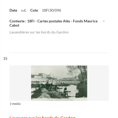
Date
s.d.
Cote
18Fi30/096
Contexte : 18Fi - Cartes postales Alès - Fonds Maurice
Cabot
Lavandières sur les bords du Gardon
ésultat n°
15
1 media
Laveuses sur les bords du Gardon