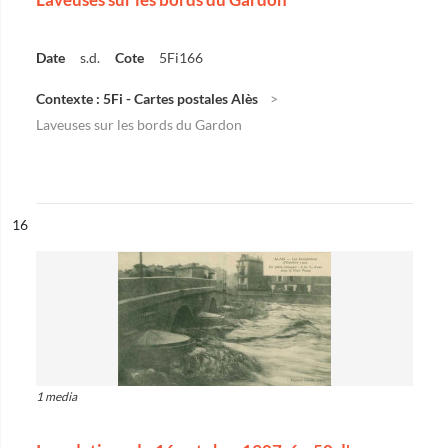
Date
s.d.
Cote
5Fi166
Contexte : 5Fi - Cartes postales Alès
Laveuses sur les bords du Gardon
ésultat n°
16
1 media