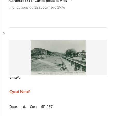
Contexte : 5Fi - Cartes postales Alès
Inondations du 12 septembre 1976
ésultat n°
5
1 media
Quai Neuf
Date
s.d.
Cote
5Fi237