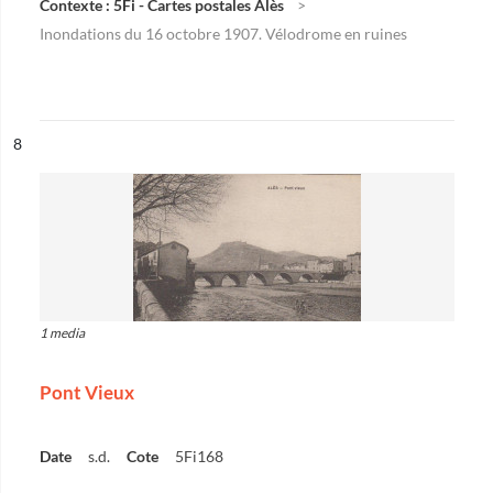
Contexte : 5Fi - Cartes postales Alès
Inondations du 16 octobre 1907. Vélodrome en ruines
ésultat n°
8
1 media
Pont Vieux
Date
s.d.
Cote
5Fi168