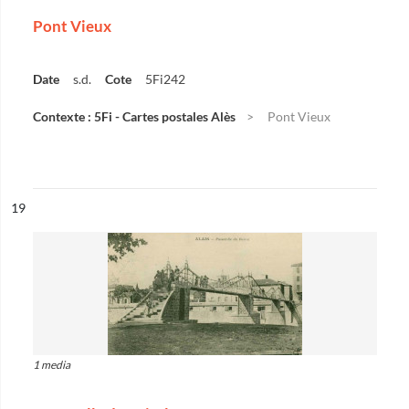
Pont Vieux
Date
s.d.
Cote
5Fi242
Contexte : 5Fi - Cartes postales Alès
Pont Vieux
ésultat n°
19
1 media