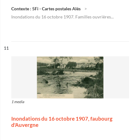
Contexte : 5Fi - Cartes postales Alès
Inondations du 16 octobre 1907. Familles ouvrières...
ésultat n°
11
1 media
Inondations du 16 octobre 1907, faubourg
d'Auvergne