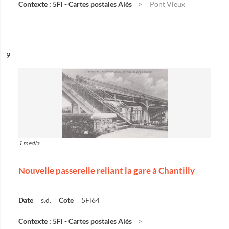
Contexte : 5Fi - Cartes postales Alès
Pont Vieux
ésultat n°
9
1 media
Nouvelle passerelle reliant la gare à Chantilly
Date
s.d.
Cote
5Fi64
Contexte : 5Fi - Cartes postales Alès