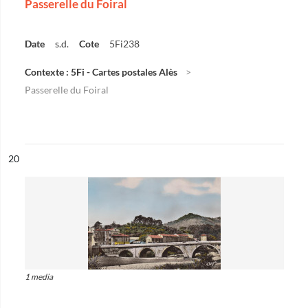
Passerelle du Foiral
Date
s.d.
Cote
5Fi238
Contexte : 5Fi - Cartes postales Alès
Passerelle du Foiral
ésultat n°
20
1 media