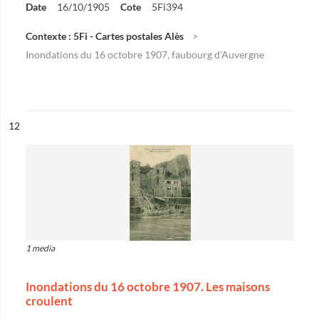
Date
16/10/1905
Cote
5Fi394
Contexte : 5Fi - Cartes postales Alès
Inondations du 16 octobre 1907, faubourg d'Auvergne
ésultat n°
12
1 media
Inondations du 16 octobre 1907. Les maisons
croulent