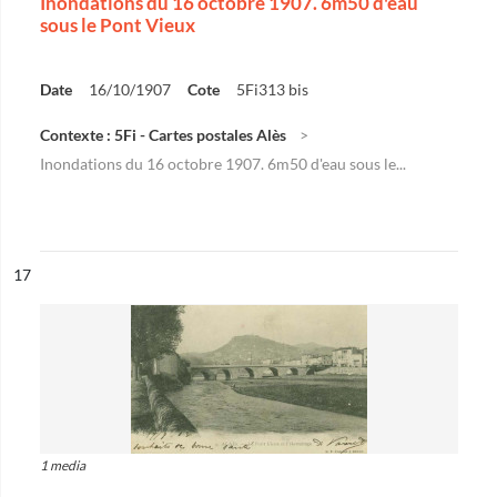
Inondations du 16 octobre 1907. 6m50 d'eau
sous le Pont Vieux
Date
16/10/1907
Cote
5Fi313 bis
Contexte : 5Fi - Cartes postales Alès
Inondations du 16 octobre 1907. 6m50 d'eau sous le...
ésultat n°
17
1 media