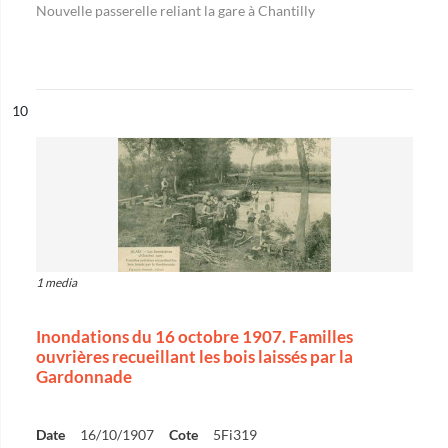
Nouvelle passerelle reliant la gare à Chantilly
ésultat n°
10
1 media
Inondations du 16 octobre 1907. Familles
ouvrières recueillant les bois laissés par la
Gardonnade
Date
16/10/1907
Cote
5Fi319