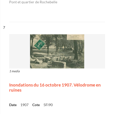
Pont et quartier de Rochebelle
ésultat n°
7
1 media
Inondations du 16 octobre 1907. Vélodrome en
ruines
Date
1907
Cote
5Fi90