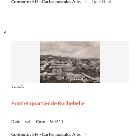
Contexte : 5Fi - Cartes postales Alès
Quai Neuf
ésultat n°
6
1 media
Pont et quartier de Rochebelle
Date
s.d.
Cote
5Fi411
Contexte : 5Fi - Cartes postales Alès