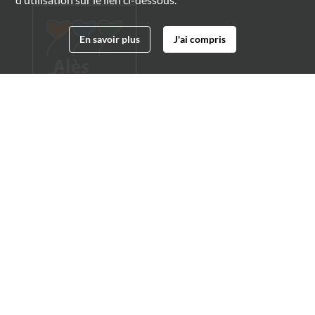
En savoir plus
J'ai compris
Archives municipales d'Alès
4 boulevard Gambetta
30100 Alès
04 66 54 32 20
archives@ville-ales.fr
Suivez-nous sur :
Facebook
Twitter
Youtube