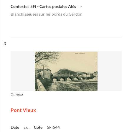
Contexte : 5Fi - Cartes postales Alès
Blanchisseuses sur les bords du Gardon
ésultat n°
3
1 media
Pont Vieux
Date
s.d.
Cote
5Fi544