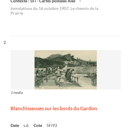
Contexte : 5Fi - Cartes postales Alès
Inondations du 16 octobre 1907. Le chemin de la
Prairie
ésultat n°
2
1 media
Blanchisseuses sur les bords du Gardon
Date
s.d.
Cote
5Fi93