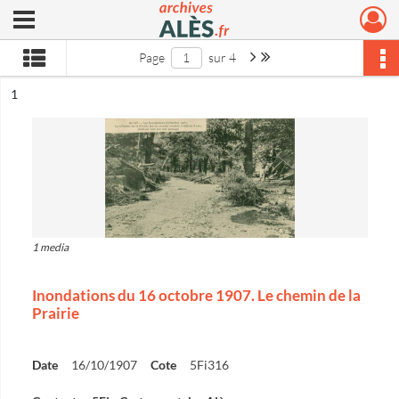
Ouvrir le menu déroulant
Archives municipales d'Alès
Page suivante : 1/4
Dernière page
Page
sur 4
ésultat n°
1
1 media
Inondations du 16 octobre 1907. Le chemin de la
Prairie
Date
16/10/1907
Cote
5Fi316