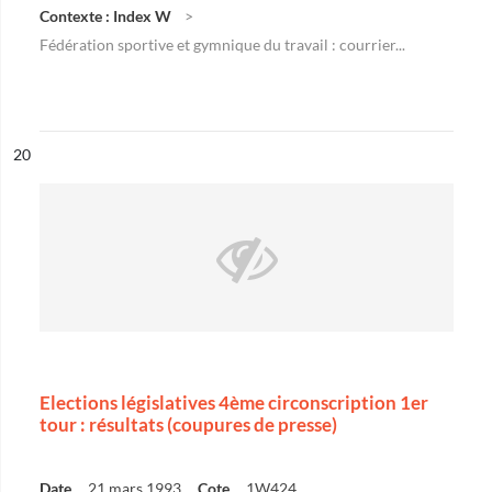
Contexte : Index W
Fédération sportive et gymnique du travail : courrier...
ésultat n°
20
Elections législatives 4ème circonscription 1er
tour : résultats (coupures de presse)
Date
21 mars 1993
Cote
1W424