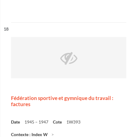
ésultat n°
18
Fédération sportive et gymnique du travail :
factures
Date
1945 – 1947
Cote
1W393
Contexte : Index W