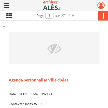
Ouvrir le menu déroulant
Archives municipales d'Alès
Page suivante : 1/27
Dernière page
Page
sur 27
ésultat n°
1
Agenda personnalisé Ville d'Alès
Date
2001
Cote
1W121
Contexte : Index W