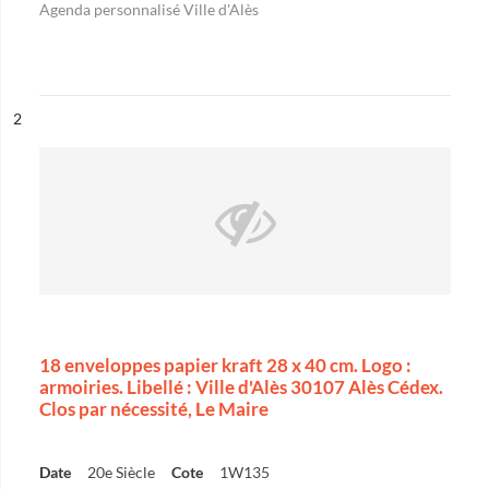
Agenda personnalisé Ville d'Alès
ésultat n°
2
18 enveloppes papier kraft 28 x 40 cm. Logo :
armoiries. Libellé : Ville d'Alès 30107 Alès Cédex.
Clos par nécessité, Le Maire
Date
20e Siècle
Cote
1W135