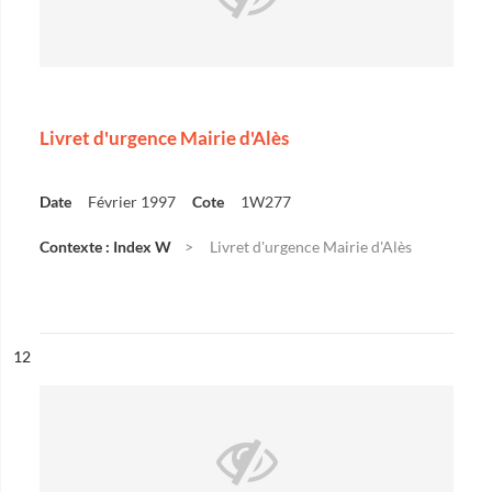
Livret d'urgence Mairie d'Alès
Date
Février 1997
Cote
1W277
Contexte : Index W
Livret d'urgence Mairie d'Alès
ésultat n°
12