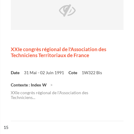
XXIe congrès régional de l'Association des
Techniciens Territoriaux de France
Date
31 Mai - 02 Juin 1991
Cote
1W322 Bis
Contexte : Index W
XXIe congrès régional de l'Association des
Techniciens...
ésultat n°
15