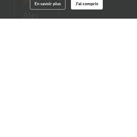
En savoir plus
J'ai compris
Archives municipales d'Alès
4 boulevard Gambetta
30100 Alès
04 66 54 32 20
archives@ville-ales.fr
Suivez-nous sur :
Facebook
Twitter
Youtube
Instagram