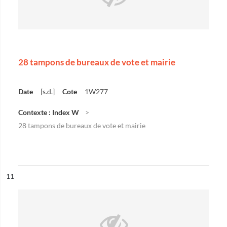
28 tampons de bureaux de vote et mairie
Date
[s.d.]
Cote
1W277
Contexte : Index W
28 tampons de bureaux de vote et mairie
ésultat n°
11