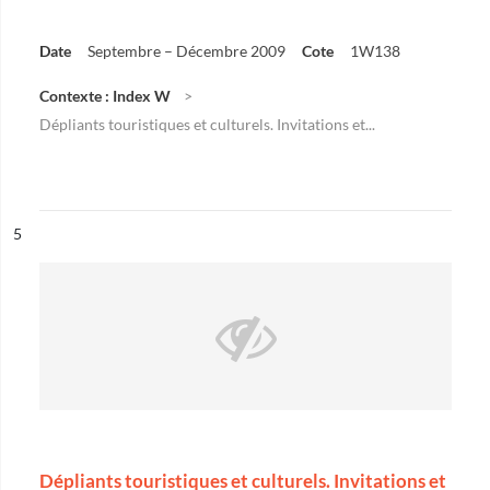
Date
Septembre – Décembre 2009
Cote
1W138
Contexte : Index W
Dépliants touristiques et culturels. Invitations et...
ésultat n°
5
Dépliants touristiques et culturels. Invitations et