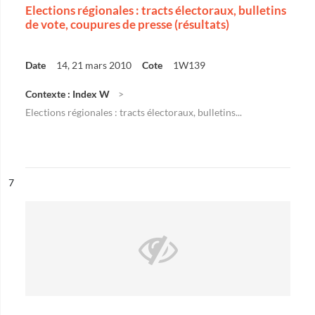
Elections régionales : tracts électoraux, bulletins
de vote, coupures de presse (résultats)
Date
14, 21 mars 2010
Cote
1W139
Contexte : Index W
Elections régionales : tracts électoraux, bulletins...
ésultat n°
7