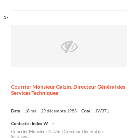
ésultat n°
17
Courrier Monsieur Galzin, Directeur Général des
Services Techniques
Date
18 mai - 29 décembre 1983
Cote
1W371
Contexte : Index W
Courrier Monsieur Galzin, Directeur Général des
Services...