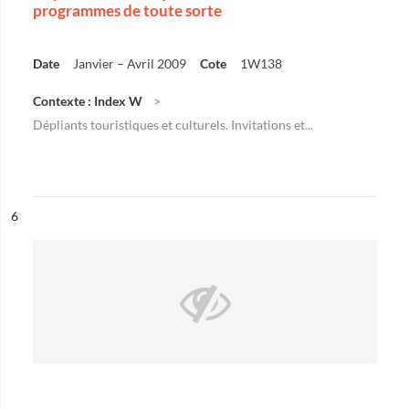
programmes de toute sorte
Date
Janvier – Avril 2009
Cote
1W138
Contexte : Index W
Dépliants touristiques et culturels. Invitations et...
ésultat n°
6