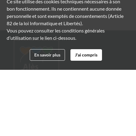
Ce site utilise des
cookies
techniques nécessaires à son
bon fonctionnement. Ils ne contiennent aucune donnée
personnelle et sont exemptés de consentements (Article
82 de la loi Informatique et Libertés).
Vous pouvez consulter les conditions générales
d’utilisation sur le lien ci-dessous.
En savoir plus
J'ai compris
Archives municipales d'Alès
4 boulevard Gambetta
30100 Alès
04 66 54 32 20
archives@ville-ales.fr