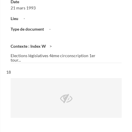
Date
21 mars 1993
Lieu
-
Type de document
-
Contexte : Index W
Elections législatives 4ème circonscription 1er
tour...
Résultat n°
18