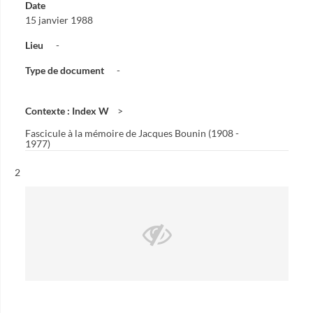
Date
15 janvier 1988
Lieu
-
Type de document
-
Contexte : Index W
Fascicule à la mémoire de Jacques Bounin (1908 -
1977)
Résultat n°
2