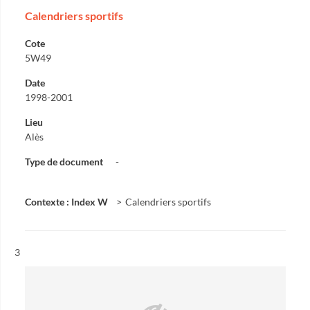
Calendriers sportifs
Cote
5W49
Date
1998-2001
Lieu
Alès
Type de document
-
Contexte : Index W
Calendriers sportifs
Résultat n°
3