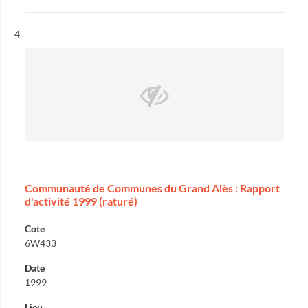
Résultat n°
4
Communauté de Communes du Grand Alès : Rapport
d'activité 1999 (raturé)
Cote
6W433
Date
1999
Lieu