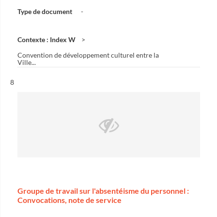
Type de document
-
Contexte : Index W
Convention de développement culturel entre la
Ville...
Résultat n°
8
Groupe de travail sur l'absentéisme du personnel :
Convocations, note de service