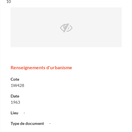
Résultat n°
10
Renseignements d'urbanisme
Cote
1W428
Date
1963
Lieu
-
Type de document
-