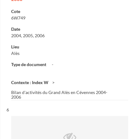
Cote
6W749
Date
2004, 2005, 2006
Lieu
Alès
Type de document
-
Contexte : Index W
Bilan d'activités du Grand Alès en Cévennes 2004-
2006
Résultat n°
6