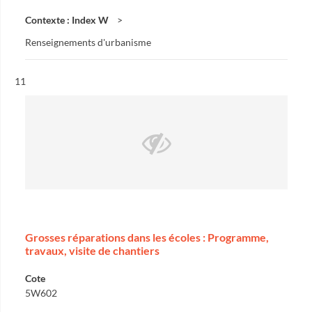
Contexte : Index W
Renseignements d'urbanisme
Résultat n°
11
Grosses réparations dans les écoles : Programme,
travaux, visite de chantiers
Cote
5W602