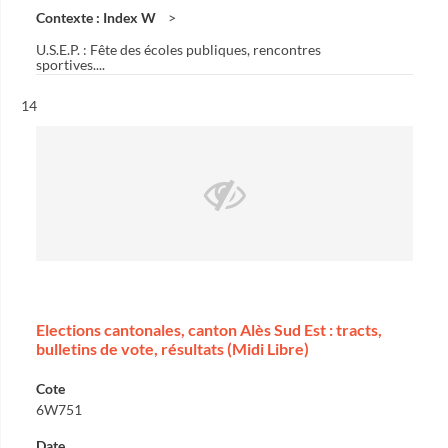
Contexte : Index W
U.S.E.P. : Fête des écoles publiques, rencontres
sportives....
Résultat n°
14
Elections cantonales, canton Alès Sud Est : tracts,
bulletins de vote, résultats (Midi Libre)
Cote
6W751
Date