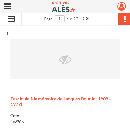
Ouvrir le menu déroulant
Archives municipales d'Alès
Page suivante : 1/27
Dernière page
Page
sur 27
Résultat n°
1
Fascicule à la mémoire de Jacques Bounin (1908 -
1977)
Cote
1W706