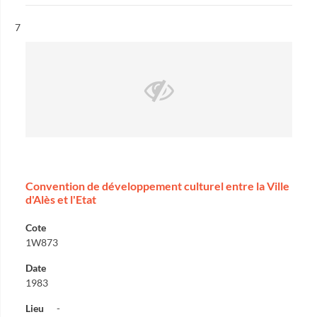
Résultat n°
7
Convention de développement culturel entre la Ville
d'Alès et l'Etat
Cote
1W873
Date
1983
Lieu
-