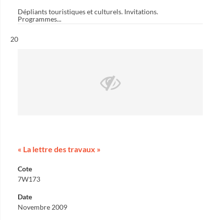
Dépliants touristiques et culturels. Invitations.
Programmes...
Résultat n°
20
« La lettre des travaux »
Cote
7W173
Date
Novembre 2009