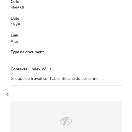
Cote
4W558
Date
1999
Lieu
Alès
Type de document
-
Contexte : Index W
Groupe de travail sur l'absentéisme du personnel :...
Résultat n°
9