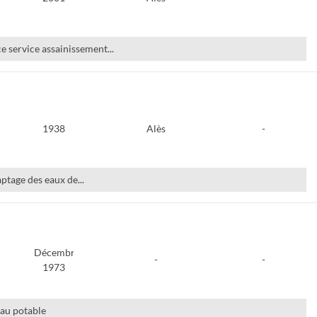
e service assainissement...
1938
Alès
-
ptage des eaux de...
Décembre
-
-
1973
eau potable