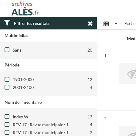
Archives municipales d'Alès
Affichage
Filtrer les résultats
Perti
Multimédias
Médi
Filtre les résultats par : Multimédias
Sans
20
Résultat n°
1
Période
Filtre les résultats par : Période
1901-2000
12
2001-2100
4
Nom de l'inventaire
Filtre les résultats par : Nom de l'inventair
Index W
13
Résultat n°
2
REV 17 : Revue municipale : 1960-1969
4
REV 17 : Revue municipale : 1970-1985
2