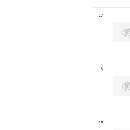
Résultat n°
17
Résultat n°
18
Résultat n°
19