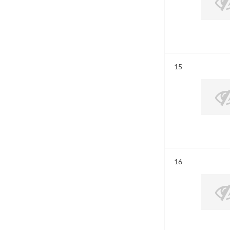
Résultat n°
15
Résultat n°
16