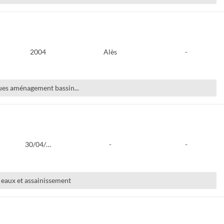
2004
Alès
-
ues aménagement bassin...
30/04/…
-
-
 eaux et assainissement