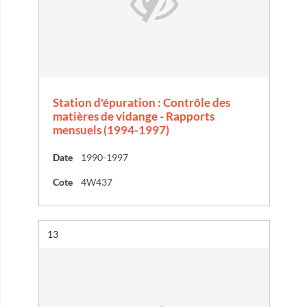
Station d'épuration : Contrôle des
matières de vidange - Rapports
mensuels (1994-1997)
Date
1990-1997
Cote
4W437
Résultat n°
13