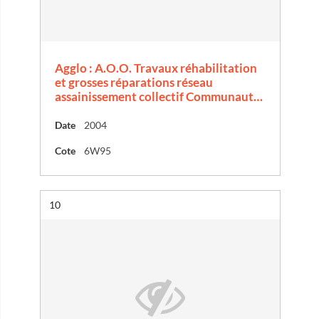
Agglo : A.O.O. Travaux réhabilitation
et grosses réparations réseau
assainissement collectif Communaut…
Date
2004
Cote
6W95
Résultat n°
10