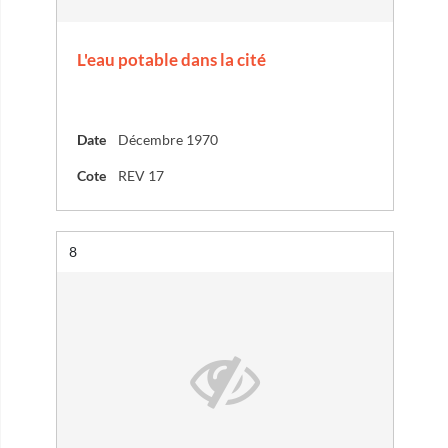
L'eau potable dans la cité
Date
Décembre 1970
Cote
REV 17
Résultat n°
8