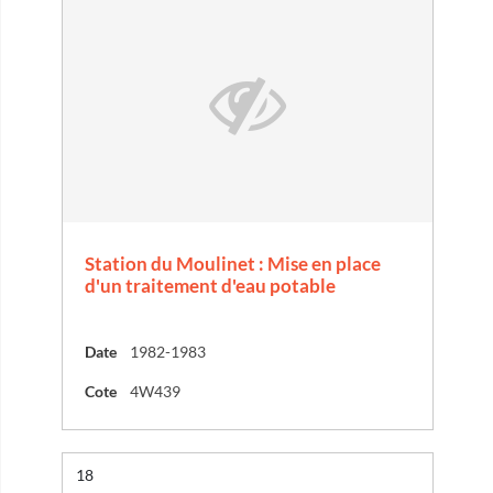
Station du Moulinet : Mise en place
d'un traitement d'eau potable
Date
1982-1983
Cote
4W439
Résultat n°
18