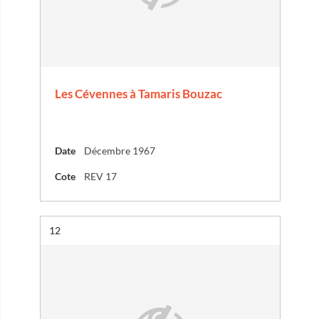
Les Cévennes à Tamaris Bouzac
Date
Décembre 1967
Cote
REV 17
Résultat n°
12