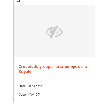
Résultat n°
19
Croquis du groupe moto-pompe de la
Royale
Date
sans date
Cote
4W437