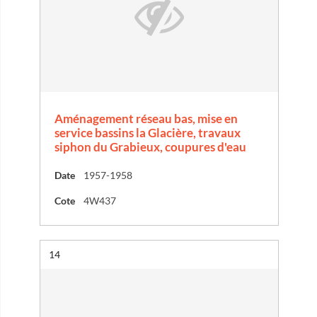
Aménagement réseau bas, mise en
service bassins la Glacière, travaux
siphon du Grabieux, coupures d'eau
Date
1957-1958
Cote
4W437
Résultat n°
14