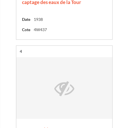
captage des eaux de la Tour
Date
1938
Cote
4W437
Résultat n°
4