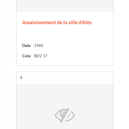
Assainissement de la ville d'Alès
Date
1960
Cote
REV 17
Résultat n°
9