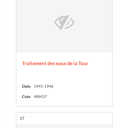
Traitement des eaux de la Tour
Date
1941-1946
Cote
4W437
Résultat n°
17