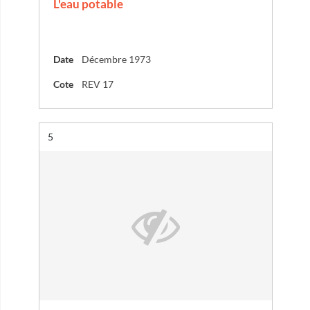
L'eau potable
Date
Décembre 1973
Cote
REV 17
Résultat n°
5