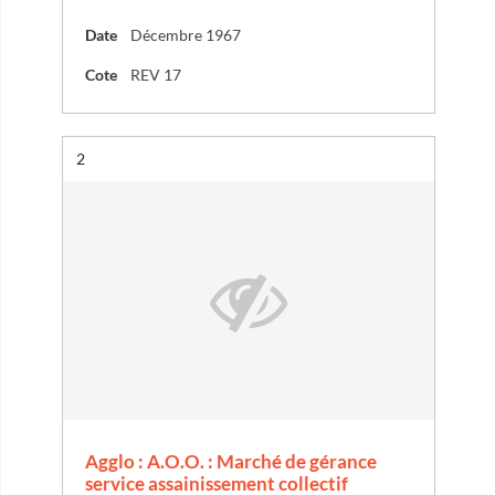
Date
Décembre 1967
Cote
REV 17
Résultat n°
2
Agglo : A.O.O. : Marché de gérance
service assainissement collectif