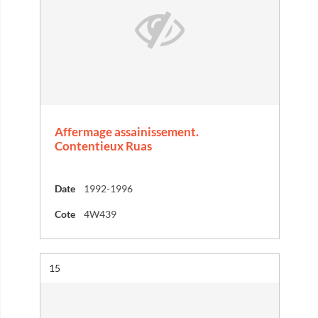
Affermage assainissement.
Contentieux Ruas
Date
1992-1996
Cote
4W439
Résultat n°
15