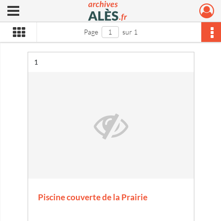
Ouvrir le menu déroulant
Archives municipales d'Alès
Page
sur 1
Résultat n°
1
Piscine couverte de la Prairie