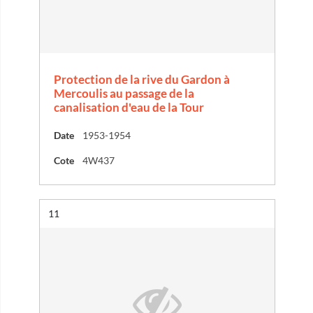
Protection de la rive du Gardon à
Mercoulis au passage de la
canalisation d'eau de la Tour
Date
1953-1954
Cote
4W437
Résultat n°
11