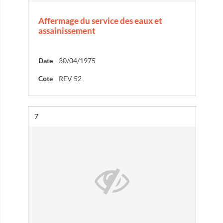
Affermage du service des eaux et
assainissement
Date
30/04/1975
Cote
REV 52
Résultat n°
7