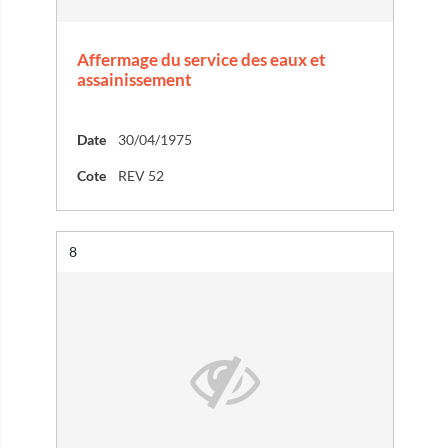
Affermage du service des eaux et
assainissement
Date
30/04/1975
Cote
REV 52
Résultat n°
8