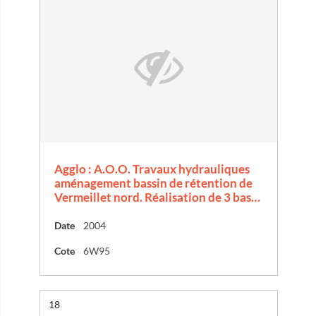
Agglo : A.O.O. Travaux hydrauliques
aménagement bassin de rétention de
Vermeillet nord. Réalisation de 3 bas…
Date
2004
Cote
6W95
Résultat n°
18