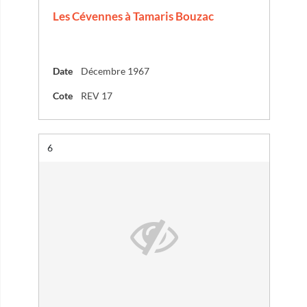
Les Cévennes à Tamaris Bouzac
Date
Décembre 1967
Cote
REV 17
Résultat n°
6