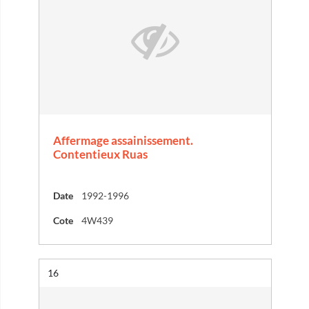
Affermage assainissement.
Contentieux Ruas
Date
1992-1996
Cote
4W439
Résultat n°
16