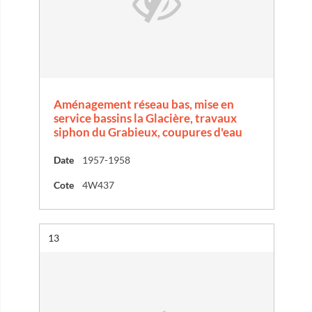
Aménagement réseau bas, mise en
service bassins la Glacière, travaux
siphon du Grabieux, coupures d'eau
Date
1957-1958
Cote
4W437
Résultat n°
13