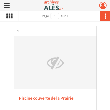
Ouvrir le menu déroulant
Archives municipales d'Alès
Page
sur 1
Résultat n°
1
Piscine couverte de la Prairie