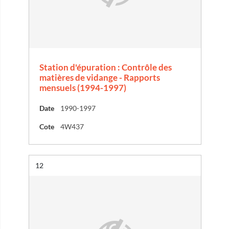
Station d'épuration : Contrôle des
matières de vidange - Rapports
mensuels (1994-1997)
Date
1990-1997
Cote
4W437
Résultat n°
12