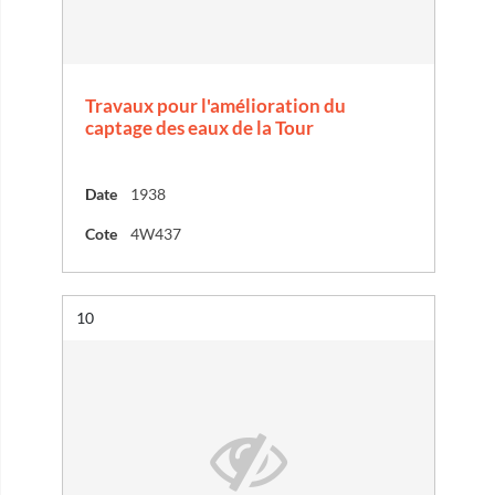
Travaux pour l'amélioration du
captage des eaux de la Tour
Date
1938
Cote
4W437
Résultat n°
10