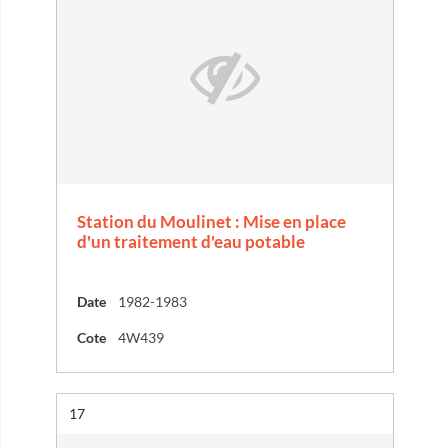
Station du Moulinet : Mise en place
d'un traitement d'eau potable
Date
1982-1983
Cote
4W439
Résultat n°
17