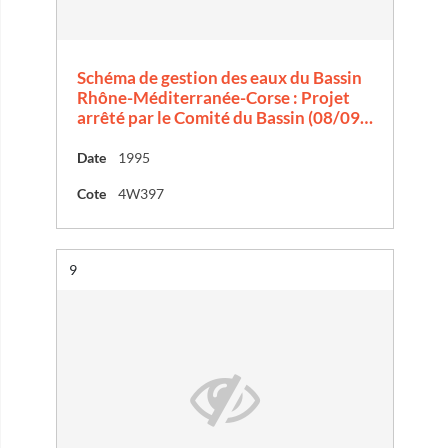
Schéma de gestion des eaux du Bassin
Rhône-Méditerranée-Corse : Projet
arrêté par le Comité du Bassin (08/09…
Date
1995
Cote
4W397
Résultat n°
9