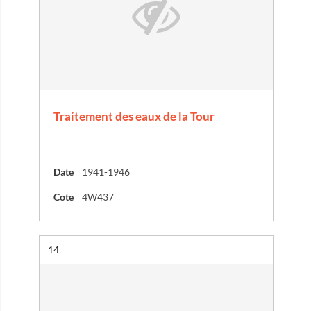
Traitement des eaux de la Tour
Date
1941-1946
Cote
4W437
Résultat n°
14