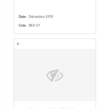
Date
Décembre 1970
Cote
REV 17
Résultat n°
4