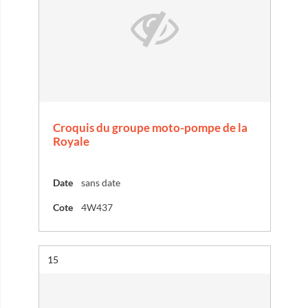
Croquis du groupe moto-pompe de la
Royale
Date
sans date
Cote
4W437
Résultat n°
15