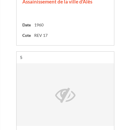
Assainissement de la ville d'Alès
Date
1960
Cote
REV 17
Résultat n°
5