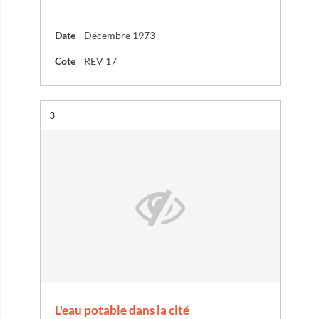
Date
Décembre 1973
Cote
REV 17
Résultat n°
3
L'eau potable dans la cité