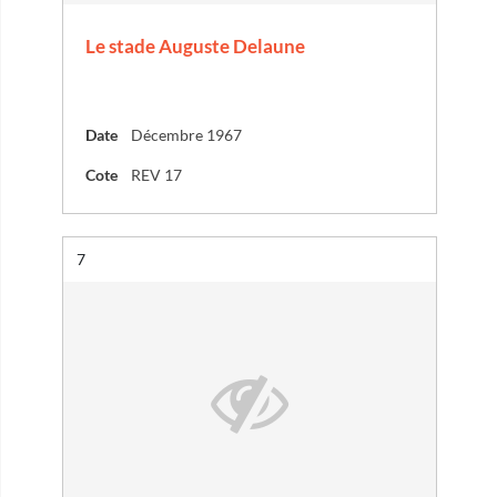
Le stade Auguste Delaune
Date
Décembre 1967
Cote
REV 17
Résultat n°
7