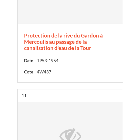
Protection de la rive du Gardon à
Mercoulis au passage de la
canalisation d'eau de la Tour
Date
1953-1954
Cote
4W437
Résultat n°
11