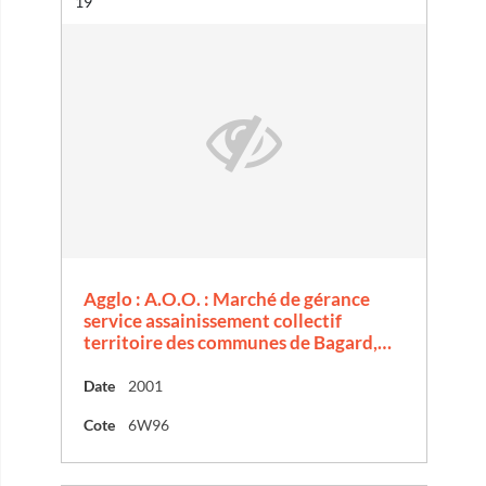
Résultat n°
19
Agglo : A.O.O. : Marché de gérance
service assainissement collectif
territoire des communes de Bagard,…
Date
2001
Cote
6W96