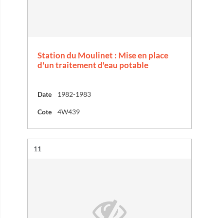
Station du Moulinet : Mise en place
d'un traitement d'eau potable
Date
1982-1983
Cote
4W439
Résultat n°
11