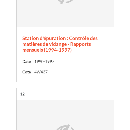
Station d'épuration : Contrôle des
matières de vidange - Rapports
mensuels (1994-1997)
Date
1990-1997
Cote
4W437
Résultat n°
12