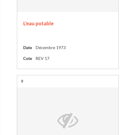
L'eau potable
Date
Décembre 1973
Cote
REV 17
Résultat n°
9