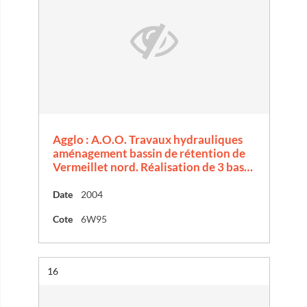
Agglo : A.O.O. Travaux hydrauliques
aménagement bassin de rétention de
Vermeillet nord. Réalisation de 3 bas…
Date
2004
Cote
6W95
Résultat n°
16