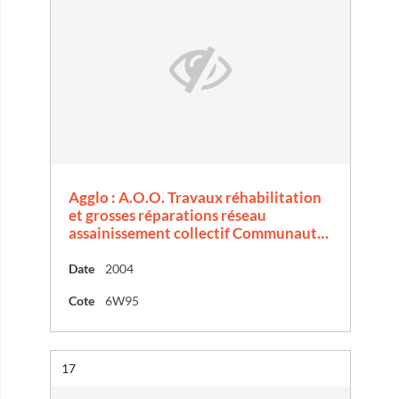
Agglo : A.O.O. Travaux réhabilitation
et grosses réparations réseau
assainissement collectif Communaut…
Date
2004
Cote
6W95
Résultat n°
17