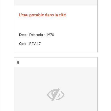
L'eau potable dans la cité
Date
Décembre 1970
Cote
REV 17
Résultat n°
8