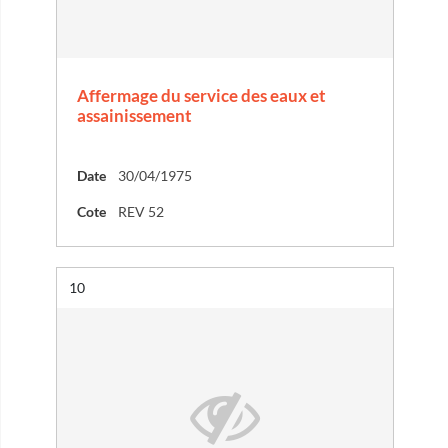
Affermage du service des eaux et
assainissement
Date
30/04/1975
Cote
REV 52
Résultat n°
10