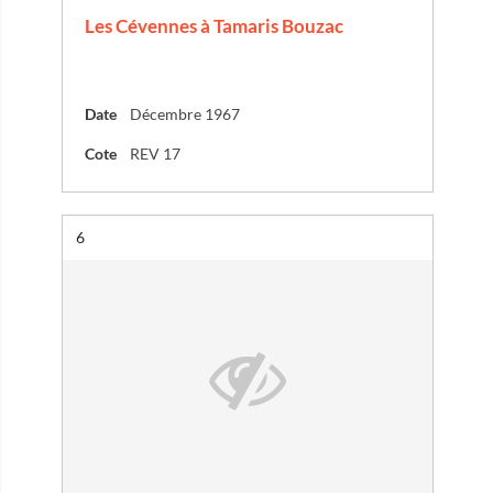
Les Cévennes à Tamaris Bouzac
Date
Décembre 1967
Cote
REV 17
Résultat n°
6