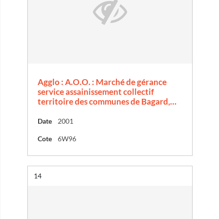
Agglo : A.O.O. : Marché de gérance
service assainissement collectif
territoire des communes de Bagard,…
Date
2001
Cote
6W96
Résultat n°
14