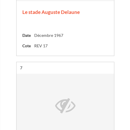
Le stade Auguste Delaune
Date
Décembre 1967
Cote
REV 17
Résultat n°
7