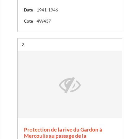
Date
1941-1946
Cote
4W437
Résultat n°
2
Protection de la rive du Gardon à
Mercoulis au passage de la