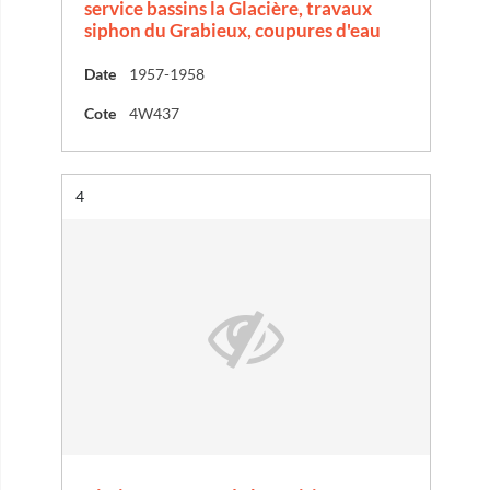
service bassins la Glacière, travaux
siphon du Grabieux, coupures d'eau
Date
1957-1958
Cote
4W437
Résultat n°
4