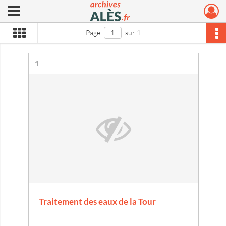
Ouvrir le menu déroulant
Archives municipales d'Alès
Page
sur 1
Résultat n°
1
Traitement des eaux de la Tour