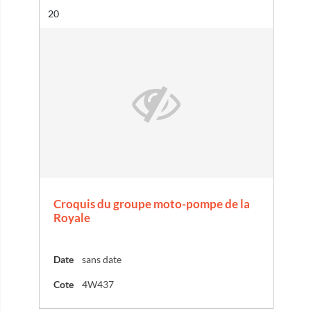
Résultat n°
20
Croquis du groupe moto-pompe de la
Royale
Date
sans date
Cote
4W437