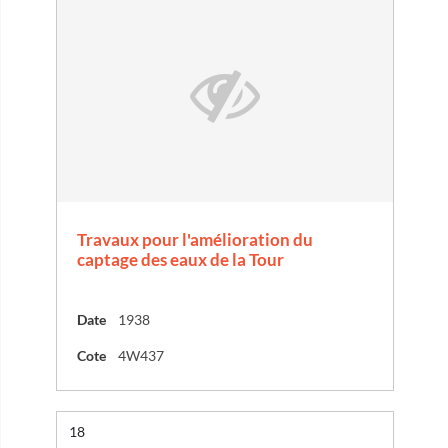
Travaux pour l'amélioration du
captage des eaux de la Tour
Date
1938
Cote
4W437
Résultat n°
18