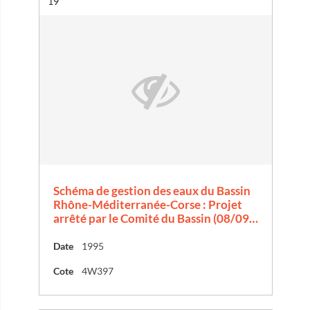
Résultat n°
19
Schéma de gestion des eaux du Bassin
Rhône-Méditerranée-Corse : Projet
arrêté par le Comité du Bassin (08/09…
Date
1995
Cote
4W397