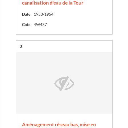
canalisation d'eau de la Tour
Date
1953-1954
Cote
4W437
Résultat n°
3
Aménagement réseau bas, mise en