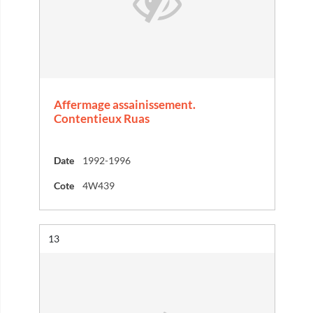
Affermage assainissement.
Contentieux Ruas
Date
1992-1996
Cote
4W439
Résultat n°
13