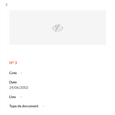
Résultat n°
7
N° 3
Cote
-
Date
24/06/2002
Lieu
-
Type de document
-