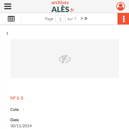
Ouvrir le menu déroulant
Archives municipales d'Alès
Page suivante : 1/7
Dernière page
Page
sur 7
Résultat n°
1
N° 1-5
Cote
-
Date
30/11/2014