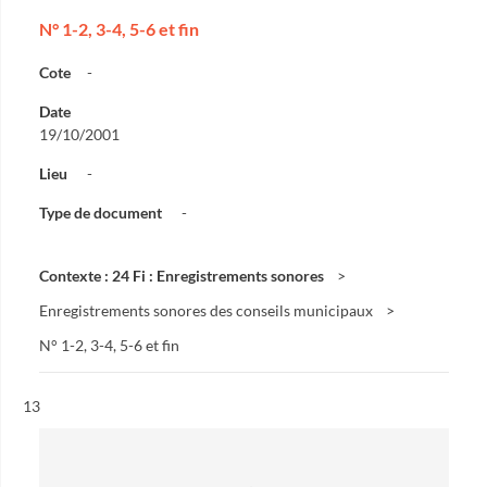
N° 1-2, 3-4, 5-6 et fin
Cote
-
Date
19/10/2001
Lieu
-
Type de document
-
Contexte : 24 Fi : Enregistrements sonores
Enregistrements sonores des conseils municipaux
N° 1-2, 3-4, 5-6 et fin
Résultat n°
13