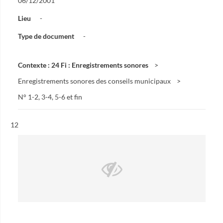
06/12/2001
Lieu
-
Type de document
-
Contexte : 24 Fi : Enregistrements sonores
Enregistrements sonores des conseils municipaux
N° 1-2, 3-4, 5-6 et fin
Résultat n°
12