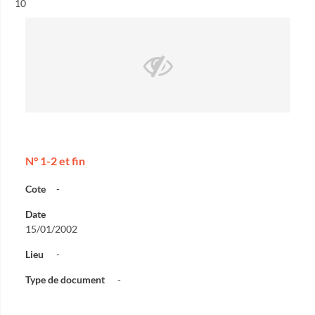
Résultat n°
10
N° 1-2 et fin
Cote
-
Date
15/01/2002
Lieu
-
Type de document
-