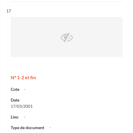
Résultat n°
17
N° 1-2 et fin
Cote
-
Date
17/03/2001
Lieu
-
Type de document
-