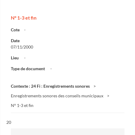
N° 1-3 et fin
Cote
-
Date
07/11/2000
Lieu
-
Type de document
-
Contexte : 24 Fi : Enregistrements sonores
Enregistrements sonores des conseils municipaux
N° 1-3 et fin
Résultat n°
20