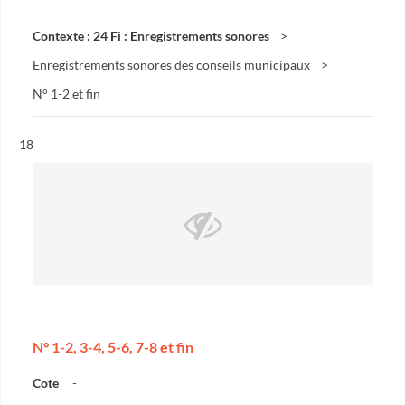
Contexte : 24 Fi : Enregistrements sonores
Enregistrements sonores des conseils municipaux
N° 1-2 et fin
Résultat n°
18
N° 1-2, 3-4, 5-6, 7-8 et fin
Cote
-