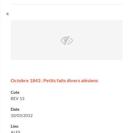
Résultat n°
4
Octobre 1843 : Petits faits divers alésiens
Cote
REV 13
Date
10/03/2012
Lieu
ALES