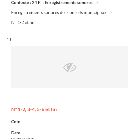
Contexte : 24 Fi : Enregistrements sonores
Enregistrements sonores des conseils municipaux
N° 1-2 et fin
Résultat n°
11
N° 1-2, 3-4, 5-6 et fin
Cote
-
Date