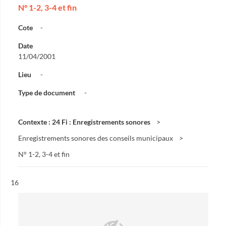
N° 1-2, 3-4 et fin
Cote
-
Date
11/04/2001
Lieu
-
Type de document
-
Contexte : 24 Fi : Enregistrements sonores
Enregistrements sonores des conseils municipaux
N° 1-2, 3-4 et fin
Résultat n°
16