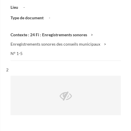
Lieu
-
Type de document
-
Contexte : 24 Fi : Enregistrements sonores
Enregistrements sonores des conseils municipaux
N° 1-5
Résultat n°
2