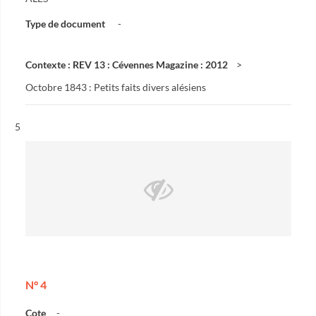
Type de document
-
Contexte : REV 13 : Cévennes Magazine : 2012
Octobre 1843 : Petits faits divers alésiens
Résultat n°
5
N° 4
Cote
-