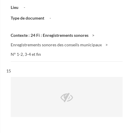
Lieu
-
Type de document
-
Contexte : 24 Fi : Enregistrements sonores
Enregistrements sonores des conseils municipaux
N° 1-2, 3-4 et fin
Résultat n°
15