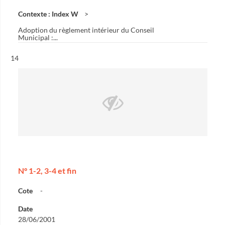
Contexte : Index W
Adoption du règlement intérieur du Conseil
Municipal :...
Résultat n°
14
N° 1-2, 3-4 et fin
Cote
-
Date
28/06/2001