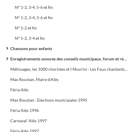
N° 1-2, 3-4, 5-6 et fin
N° 1-2, 3-4, 5-6 et fin
N° 1-2 et fin
N° 1-2, 3-4 et fin
Chansons pour enfants
Enregistrements sonores des conseils municipaux, forum et réunions de quartier
Métissages, les 1000 choristes et I Muvrini : Les Fous chantants d'Alès
Max Roustan, Maire d'Alès
Féria Alès
Max Roustan : Elections municipales 1995
Féria Alès 1996
Carnaval' Alès 1997
Féria Alès 1997