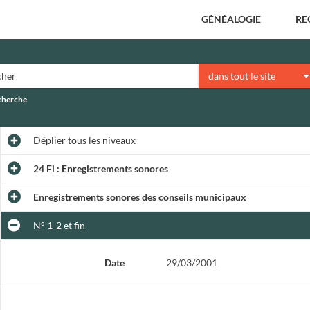
GÉNÉALOGIE
RE
dans tout le site
echerche
Déplier
tous les niveaux
24 Fi : Enregistrements sonores
Enregistrements sonores des conseils municipaux
N° 1-2 et fin
Date
29/03/2001