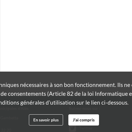
hniques nécessaires à son bon fonctionnement. Ils n
de consentements (Article 82 de la loi Informatique et
itions générales d’utilisation sur le lien ci-dessous.
nicipales d'Alès
Suivez-nous sur :
 Gambetta
Facebook
En savoir plus
J'ai compris
Twitter
 32 20