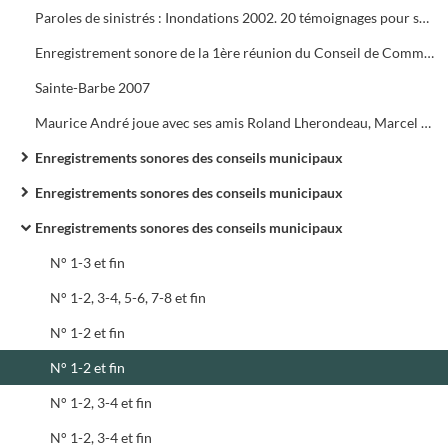
Paroles de sinistrés : Inondations 2002. 20 témoignages pour se souvenir
Enregistrement sonore de la 1ère réunion du Conseil de Communauté de l'Agglo d'Alès le 24 février 1993 à 17h 30
Sainte-Barbe 2007
Maurice André joue avec ses amis Roland Lherondeau, Marcel Sauze et l'Harmonie Municipale d'Alès sous la direction de Claude Lagrange
Enregistrements sonores des conseils municipaux
Enregistrements sonores des conseils municipaux
Enregistrements sonores des conseils municipaux
N° 1-3 et fin
N° 1-2, 3-4, 5-6, 7-8 et fin
N° 1-2 et fin
N° 1-2 et fin
N° 1-2, 3-4 et fin
N° 1-2, 3-4 et fin