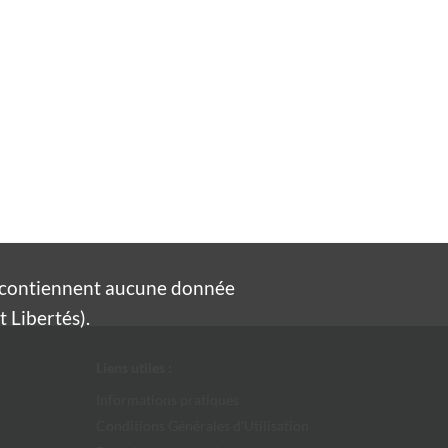
e contiennent aucune donnée
 Libertés).
Liens utiles :
Informations pratiques
Conditions Générales d'Utilisation