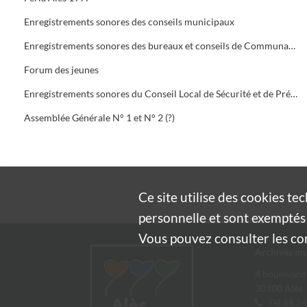
Enregistrements sonores des conseils municipaux
Enregistrements sonores des bureaux et conseils de Communauté
Forum des jeunes
Enregistrements sonores du Conseil Local de Sécurité et de Prévention de la Délinquance (C.L.S.P.D.)
Assemblée Générale N° 1 et N° 2 (?)
Ce site utilise des
cookies
tec
personnelle et sont exemptés 
Vous pouvez consulter les cond
Archives mu
4 boulevard
30100 Alès
04 66 54