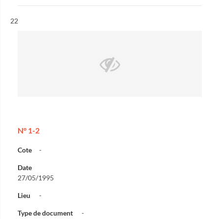
Résultat n°
22
N° 1-2
Cote
-
Date
27/05/1995
Lieu
-
Type de document
-