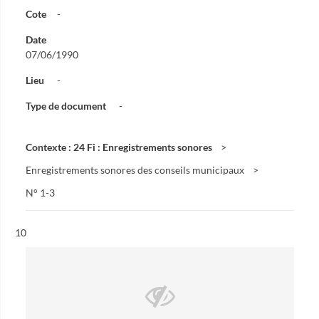
Cote
-
Date
07/06/1990
Lieu
-
Type de document
-
Contexte : 24 Fi : Enregistrements sonores
Enregistrements sonores des conseils municipaux
N° 1-3
Résultat n°
10