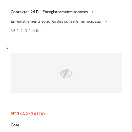
Contexte : 24 Fi : Enregistrements sonores
Enregistrements sonores des conseils municipaux
N° 1-2, 3-4 et fin
Résultat n°
5
N° 1-2, 3-4 et fin
Cote
-