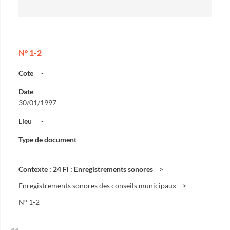
N° 1-2
Cote
-
Date
30/01/1997
Lieu
-
Type de document
-
Contexte : 24 Fi : Enregistrements sonores
Enregistrements sonores des conseils municipaux
N° 1-2