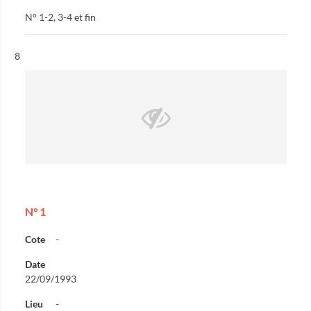
N° 1-2, 3-4 et fin
Résultat n°
8
N° 1
Cote
-
Date
22/09/1993
Lieu
-