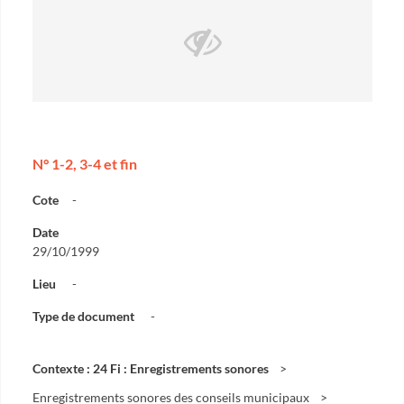
N° 1-2, 3-4 et fin
Cote
-
Date
29/10/1999
Lieu
-
Type de document
-
Contexte : 24 Fi : Enregistrements sonores
Enregistrements sonores des conseils municipaux