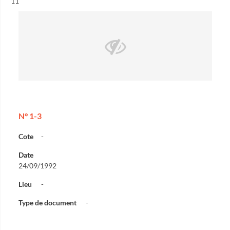
Résultat n°
11
N° 1-3
Cote
-
Date
24/09/1992
Lieu
-
Type de document
-