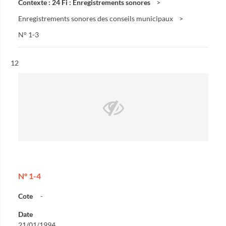
Contexte : 24 Fi : Enregistrements sonores
Enregistrements sonores des conseils municipaux
N° 1-3
Résultat n°
12
N° 1-4
Cote
-
Date
21/01/1994