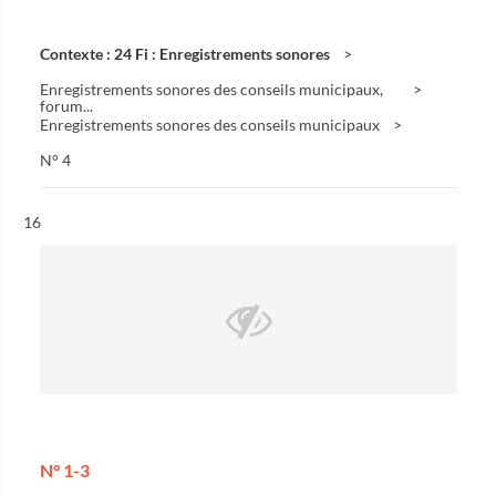
Contexte : 24 Fi : Enregistrements sonores
Enregistrements sonores des conseils municipaux,
forum...
Enregistrements sonores des conseils municipaux
N° 4
Résultat n°
16
N° 1-3