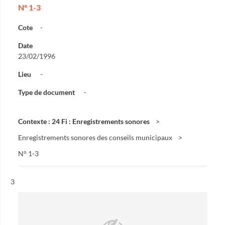
N° 1-3
Cote
-
Date
23/02/1996
Lieu
-
Type de document
-
Contexte : 24 Fi : Enregistrements sonores
Enregistrements sonores des conseils municipaux
N° 1-3
Résultat n°
3