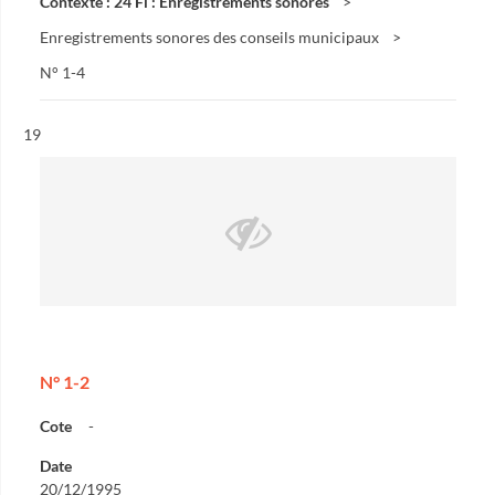
Contexte : 24 Fi : Enregistrements sonores
Enregistrements sonores des conseils municipaux
N° 1-4
Résultat n°
19
N° 1-2
Cote
-
Date
20/12/1995