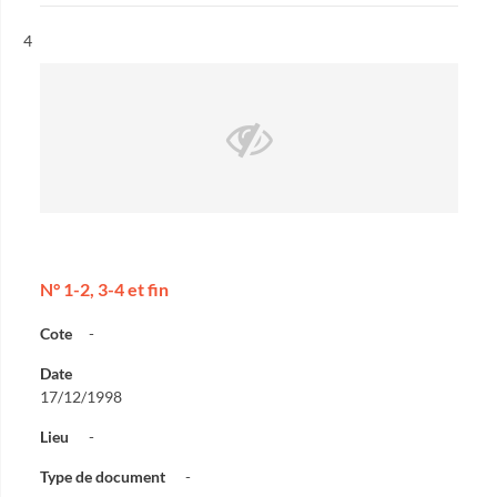
Résultat n°
4
N° 1-2, 3-4 et fin
Cote
-
Date
17/12/1998
Lieu
-
Type de document
-