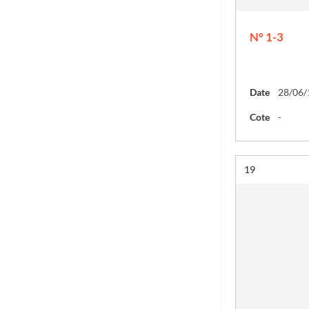
N° 1-3
Date
28/06/
Cote
-
Résultat n°
19