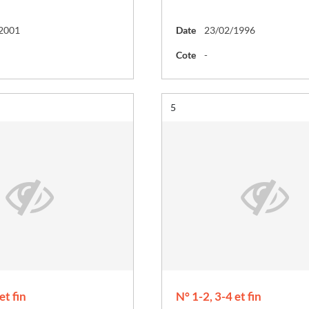
2001
Date
23/02/1996
Cote
-
Résultat n°
5
et fin
N° 1-2, 3-4 et fin