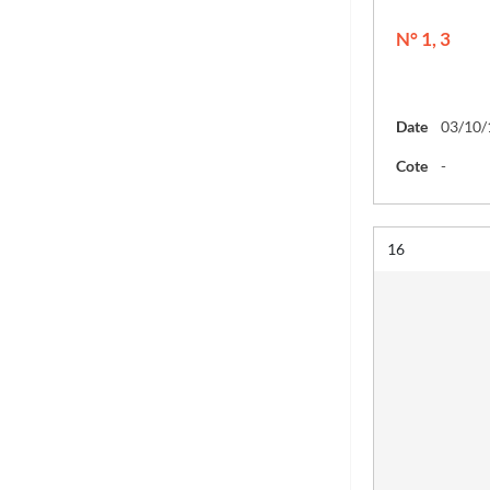
N° 1, 3
Date
03/10/
Cote
-
Résultat n°
16