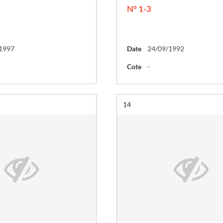
N° 1-3
1997
Date
24/09/1992
Cote
-
Résultat n°
14