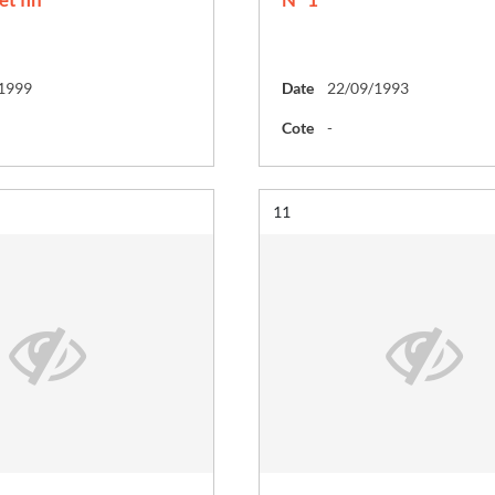
1999
Date
22/09/1993
Cote
-
Résultat n°
11