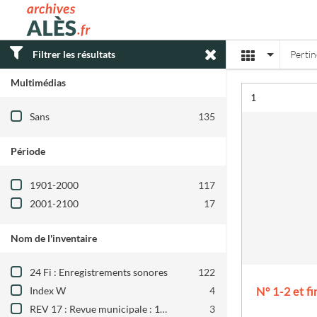
Archives municipales d'Alès
Affichage
Filtrer les résultats
Perti
Multimédias
Résultat n°
1
Filtre les résultats par : Multimédias
Sans
135
Période
Filtre les résultats par : Période
1901-2000
117
2001-2100
17
Nom de l'inventaire
Filtre les résultats par : Nom de l'inventair
24 Fi : Enregistrements sonores
122
N° 1-2 et fi
Index W
4
REV 17 : Revue municipale : 1960-1969
3