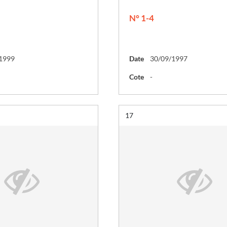
N° 1-4
1999
Date
30/09/1997
Cote
-
Résultat n°
17