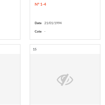
N° 1-4
Date
21/01/1994
Cote
-
Résultat n°
15