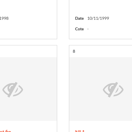
1998
Date
10/11/1999
Cote
-
Résultat n°
8
et fin
N° 1