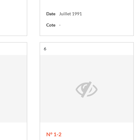
Date
Juillet 1991
Cote
-
Résultat n°
6
N° 1-2