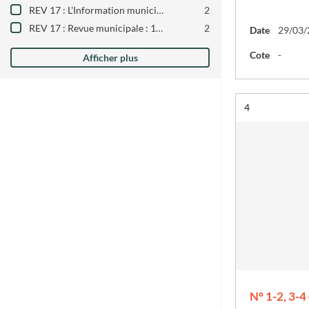
REV 17 : L'Information municipale : 1977-1984
2
REV 17 : Revue municipale : 1970-1985
2
Date
29/03/
Cote
-
Afficher plus
Résultat n°
4
N° 1-2, 3-4 