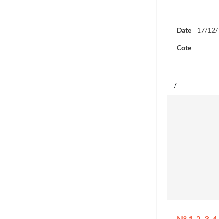
Date
17/12/
Cote
-
Résultat n°
7
N° 1-2, 3-4 