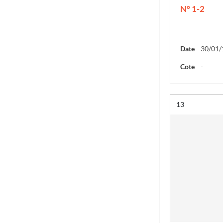
N° 1-2
Date
30/01/
Cote
-
Résultat n°
13