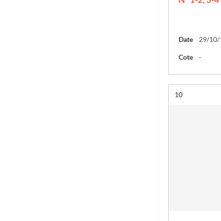
Date
29/10/
Cote
-
Résultat n°
10