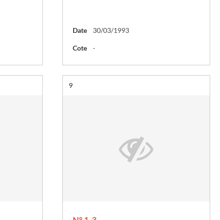
Date
30/03/1993
Cote
-
Résultat n°
9
N° 1-3