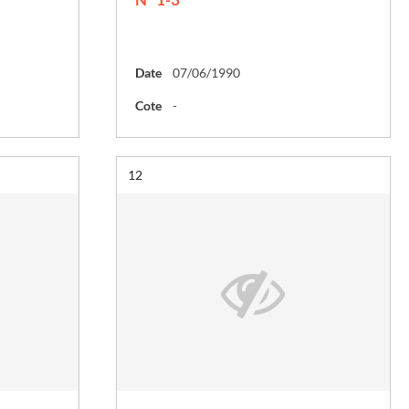
Date
07/06/1990
Cote
-
Résultat n°
12