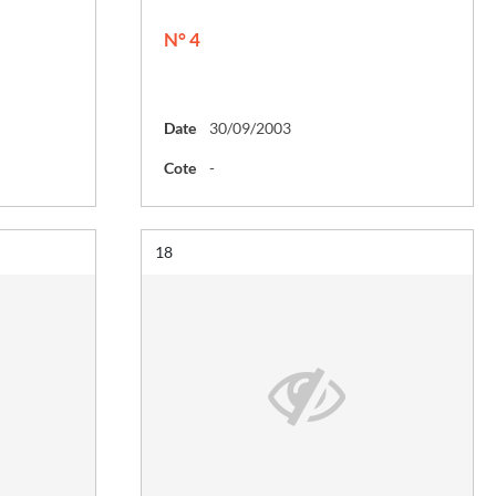
N° 4
Date
30/09/2003
Cote
-
Résultat n°
18