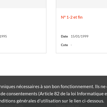
N° 1-2 et fin
1995
Date
15/01/1999
Cote
-
hniques nécessaires à son bon fonctionnement. Ils n
de consentements (Article 82 de la loi Informatique et
itions générales d’utilisation sur le lien ci-dessous.
nicipales d'Alès
Suivez-nous sur :