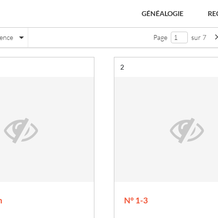
GÉNÉALOGIE
RE
nence
Page
sur 7
Résultat n°
2
e
n
N° 1-3