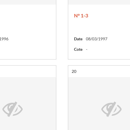
N° 1-3
1996
Date
08/03/1997
Cote
-
Résultat n°
20