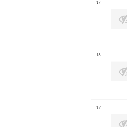
Résultat n°
17
Résultat n°
18
Résultat n°
19