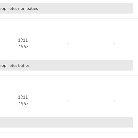
propriétés non bâties
1911-
-
-
1967
ropriétés bâties
1911-
-
-
1967