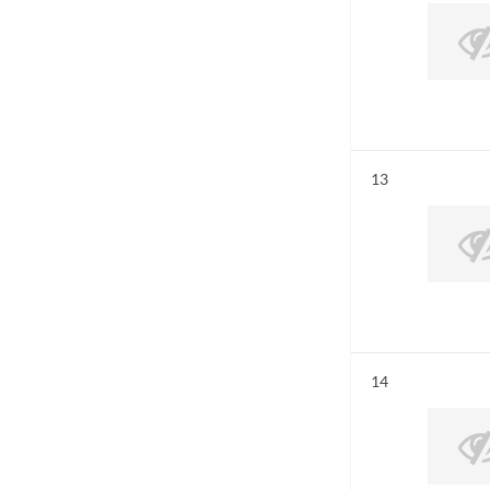
Résultat n°
13
Résultat n°
14