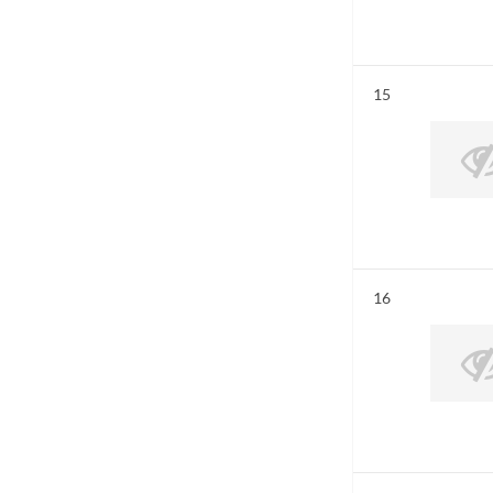
Résultat n°
15
Résultat n°
16