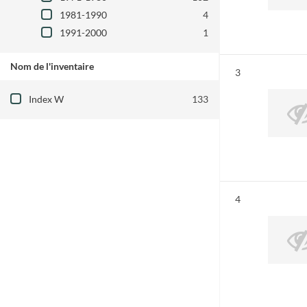
1981-1990
4
1991-2000
1
Nom de l'inventaire
Résultat n°
3
Filtre les résultats par : Nom de l'inventair
Index W
133
Résultat n°
4