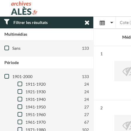
Archives municipales d'Alès
Affichage
Filtrer les résultats
Cote (
Multimédias
Médi
Filtre les résultats par : Multimédias
Sans
133
Résultat n°
1
Période
Filtre les résultats par : Période
1901-2000
133
1911-1920
24
1921-1930
24
1931-1940
24
1941-1950
27
Résultat n°
2
1951-1960
27
1961-1970
67
1971-1980
102