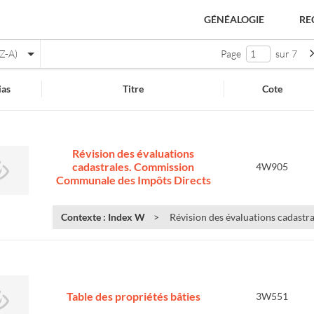
GÉNÉALOGIE
RE
Z-A)
Page
sur 7
as
Titre
Cote
Révision des évaluations
cadastrales. Commission
4W905
Communale des Impôts Directs
Contexte : Index W
Révision des évaluations cadast
Table des propriétés bâties
3W551