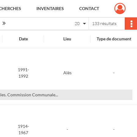
CHERCHES
INVENTAIRES
CONTACT
Page suivante : 1/7
Dernière page
20
133 résultats
Date
Lieu
Type de document
1991-
Alès
-
1992
rales. Commission Communale...
1914-
-
-
1967