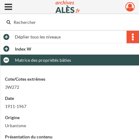
Ouvrir le menu déroulant
Archives municipales d'Alès
Déplier
tous les niveaux
Index W
Matrice des propriétés bâties
Cote/Cotes extrêmes
3W272
Date
1911-1967
Origine
Urbanisme
Présentation du contenu