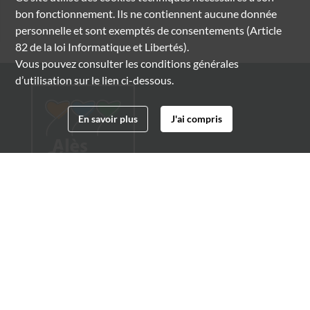
bon fonctionnement. Ils ne contiennent aucune donnée
personnelle et sont exemptés de consentements (Article
82 de la loi Informatique et Libertés).
Vous pouvez consulter les conditions générales
d’utilisation sur le lien ci-dessous.
En savoir plus
J'ai compris
Archives municipales d'Alès
4 boulevard Gambetta
30100 Alès
04 66 54 32 20
archives@ville-ales.fr